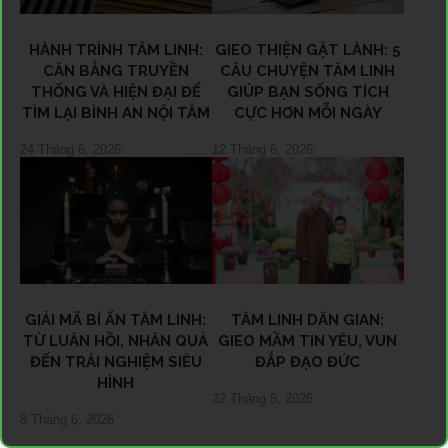
HÀNH TRÌNH TÂM LINH:
GIEO THIỆN GẶT LÀNH: 5
CÂN BẰNG TRUYỀN
CÂU CHUYỆN TÂM LINH
THỐNG VÀ HIỆN ĐẠI ĐỂ
GIÚP BẠN SỐNG TÍCH
TÌM LẠI BÌNH AN NỘI TÂM
CỰC HƠN MỖI NGÀY
24 Tháng 6, 2026
12 Tháng 6, 2026
GIẢI MÃ BÍ ẨN TÂM LINH:
TÂM LINH DÂN GIAN:
TỪ LUÂN HỒI, NHÂN QUẢ
GIEO MẦM TIN YÊU, VUN
ĐẾN TRẢI NGHIỆM SIÊU
ĐẮP ĐẠO ĐỨC
HÌNH
22 Tháng 5, 2026
8 Tháng 6, 2026