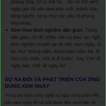
phong thủy, tử vi, bát tự… Họ có thể xem
ngày giờ tốt xấu dựa trên tuổi, mệnh của
từng người, cũng như các yếu tố phong
thủy khác.
Xem theo kinh nghiệm dân gian:
Trong
dân gian, có rất nhiều câu ca dao, tục ngữ,
kinh nghiệm truyền lại về việc xem ngày, ví
dụ như “mùng năm, mười bốn, hăm ba, đi
chơi còn thiệt, nữa là đi buôn”, hay “chớ đi
ngày bảy, chớ về ngày ba”…
SỰ RA ĐỜI VÀ PHÁT TRIỂN CỦA ỨNG
DỤNG XEM NGÀY
Trong bối cảnh công nghệ số ngày càng phát triển,
việc xem ngày đã có một bước tiến vượt bậc, từ