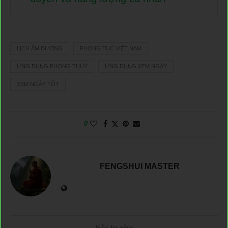
LỊCH ÂM DƯƠNG
PHONG TỤC VIỆT NAM
ỨNG DỤNG PHONG THỦY
ỨNG DỤNG XEM NGÀY
XEM NGÀY TỐT
0
FENGSHUI MASTER