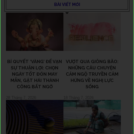
BÀI VIẾT MỚI
BÍ QUYẾT ‘VÀNG’ ĐỂ VẠN
VƯỢT QUA GIÔNG BÃO:
SỰ THUẬN LỢI: CHỌN
NHỮNG CÂU CHUYỆN
NGÀY TỐT ĐÓN MAY
CẢM NGỘ TRUYỀN CẢM
MẮN, GẶT HÁI THÀNH
HỨNG VỀ NGHỊ LỰC
CÔNG BẤT NGỜ
SỐNG
28 Tháng 7, 2026
18 Tháng 7, 2026