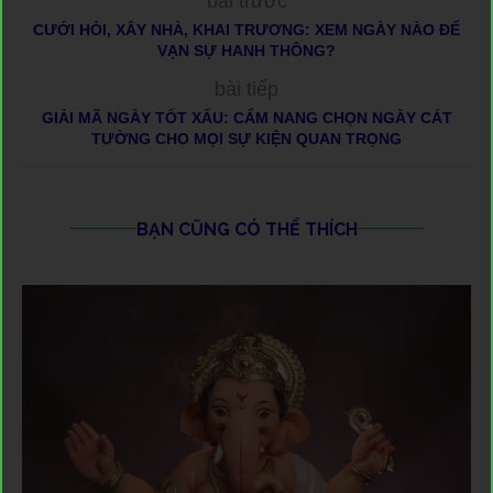
bài trước
CƯỚI HỎI, XÂY NHÀ, KHAI TRƯƠNG: XEM NGÀY NÀO ĐỂ
VẠN SỰ HANH THÔNG?
bài tiếp
GIẢI MÃ NGÀY TỐT XẤU: CẨM NANG CHỌN NGÀY CÁT
TƯỜNG CHO MỌI SỰ KIỆN QUAN TRỌNG
BẠN CŨNG CÓ THỂ THÍCH