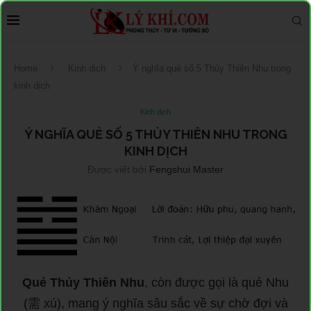
Home
Kinh dịch
Ý nghĩa quẻ số 5 Thủy Thiên Nhu trong
kinh dịch
Kinh dịch
Ý NGHĨA QUẺ SỐ 5 THỦY THIÊN NHU TRONG
KINH DỊCH
Được viết bởi
Fengshui Master
Quẻ Thủy Thiên Nhu
, còn được gọi là quẻ Nhu
(需 xú), mang ý nghĩa sâu sắc về sự chờ đợi và