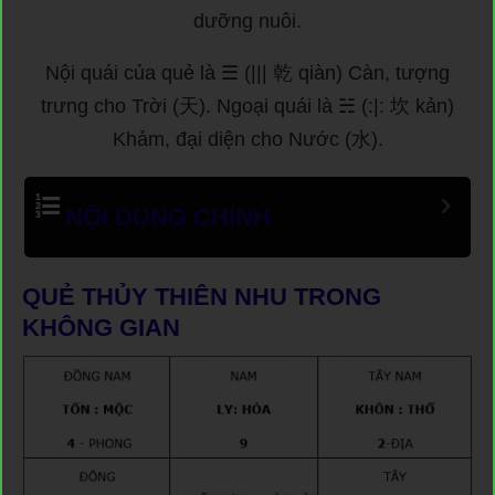
dưỡng nuôi.
Nội quái của quẻ là ☰ (||| 乾 qiàn) Càn, tượng
trưng cho Trời (天). Ngoại quái là ☵ (:|: 坎 kản)
Khảm, đại diện cho Nước (水).
NỘI DUNG CHÍNH
QUẺ THỦY THIÊN NHU TRONG
KHÔNG GIAN