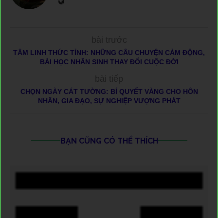
bài trước
TÂM LINH THỨC TỈNH: NHỮNG CÂU CHUYỆN CẢM ĐỘNG,
BÀI HỌC NHÂN SINH THAY ĐỔI CUỘC ĐỜI
bài tiếp
CHỌN NGÀY CÁT TƯỜNG: BÍ QUYẾT VÀNG CHO HÔN
NHÂN, GIA ĐẠO, SỰ NGHIỆP VƯỢNG PHÁT
BẠN CŨNG CÓ THỂ THÍCH