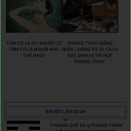
TÂM CƠ LÀ GÌ? NGƯỜI CÓ
PHONG THỦY GIẾNG
TÂM CƠ LÀ NGƯỜI NHƯ
NƯỚC, KIÊNG KỴ VÀ CÁCH
THẾ NÀO?
XÁC ĐỊNH VỊ TRÍ HỢP
PHONG THỦY.
BÀI VIẾT LIÊN QUAN
Ý NGHĨA QUẺ SỐ 9 PHONG THIÊN