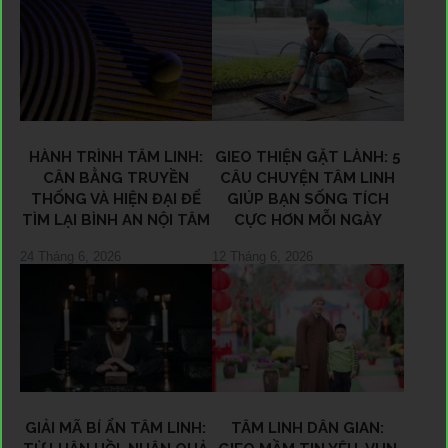
HÀNH TRÌNH TÂM LINH:
GIEO THIỆN GẶT LÀNH: 5
CÂN BẰNG TRUYỀN
CÂU CHUYỆN TÂM LINH
THỐNG VÀ HIỆN ĐẠI ĐỂ
GIÚP BẠN SỐNG TÍCH
TÌM LẠI BÌNH AN NỘI TÂM
CỰC HƠN MỖI NGÀY
24 Tháng 6, 2026
12 Tháng 6, 2026
GIẢI MÃ BÍ ẨN TÂM LINH:
TÂM LINH DÂN GIAN: