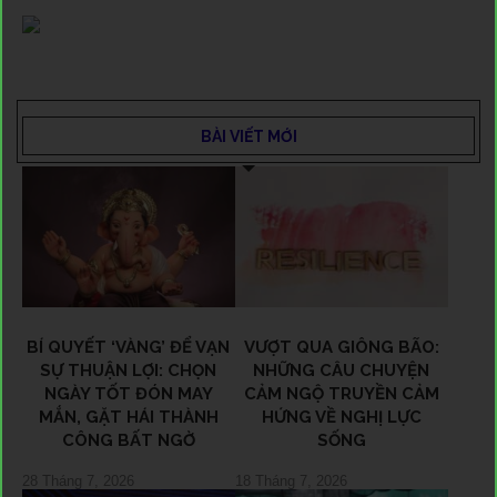
BÀI VIẾT MỚI
BÍ QUYẾT ‘VÀNG’ ĐỂ VẠN
VƯỢT QUA GIÔNG BÃO:
SỰ THUẬN LỢI: CHỌN
NHỮNG CÂU CHUYỆN
NGÀY TỐT ĐÓN MAY
CẢM NGỘ TRUYỀN CẢM
MẮN, GẶT HÁI THÀNH
HỨNG VỀ NGHỊ LỰC
CÔNG BẤT NGỜ
SỐNG
28 Tháng 7, 2026
18 Tháng 7, 2026