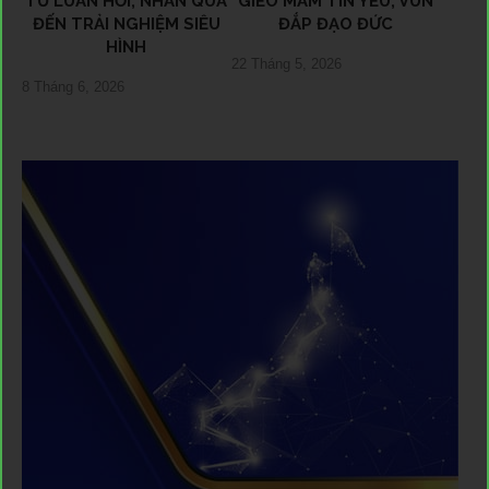
TỪ LUÂN HỒI, NHÂN QUẢ
GIEO MẦM TIN YÊU, VUN
ĐẾN TRẢI NGHIỆM SIÊU
ĐẮP ĐẠO ĐỨC
HÌNH
22 Tháng 5, 2026
8 Tháng 6, 2026