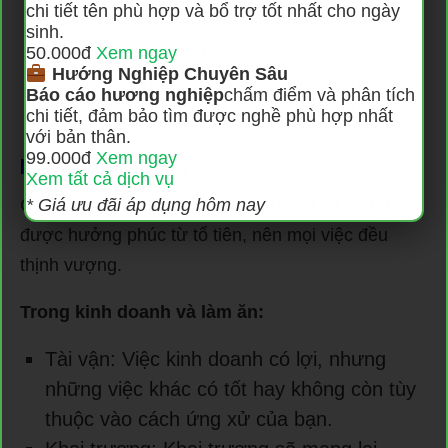
chi tiết tên phù hợp và bổ trợ tốt nhất cho ngày
Khai trương: Khai trương vào thời điểm
sinh.
này sẽ rất tốt lành.
50.000đ
Xem ngay
Hướng Nghiệp Chuyên Sâu
Buôn bán, giao dịch: Giao dịch và hợp tác
Báo cáo hương nghiệp
chấm điểm và phân tích
chân thành sẽ mang lại nhiều lợi nhuận.
chi tiết, đảm bảo tìm được nghề phù hợp nhất
với bản thân.
99.000đ
Xem ngay
NẾU HÀO 6 ĐỘNG
Xem tất cả dịch vụ
Cho thấy bạn đang ở trong trạng thái tốt, đang
* Giá ưu đãi áp dụng hôm nay
được hưởng phúc từ tổ tiên, nên mọi việc đều
thịnh vượng.
Trong kinh doanh và làm ăn:
Tài vận: Việc kinh doanh có lợi, nhưng
những việc khác có tốt hay không còn tùy
thuộc vào cách ứng xử của bạn.