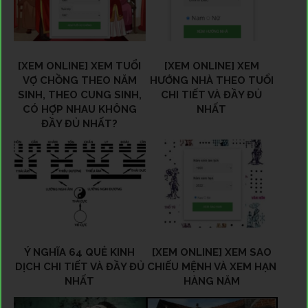
[XEM ONLINE] XEM TUỔI
[XEM ONLINE] XEM
VỢ CHỒNG THEO NĂM
HƯỚNG NHÀ THEO TUỔI
SINH, THEO CUNG SINH,
CHI TIẾT VÀ ĐẦY ĐỦ
CÓ HỢP NHAU KHÔNG
NHẤT
ĐẦY ĐỦ NHẤT?
Ý NGHĨA 64 QUẺ KINH
[XEM ONLINE] XEM SAO
DỊCH CHI TIẾT VÀ ĐẦY ĐỦ
CHIẾU MỆNH VÀ XEM HẠN
NHẤT
HÀNG NĂM