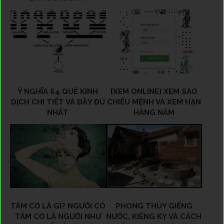
Ý NGHĨA 64 QUẺ KINH
[XEM ONLINE] XEM SAO
DỊCH CHI TIẾT VÀ ĐẦY ĐỦ
CHIẾU MỆNH VÀ XEM HẠN
NHẤT
HÀNG NĂM
TÂM CƠ LÀ GÌ? NGƯỜI CÓ
PHONG THỦY GIẾNG
TÂM CƠ LÀ NGƯỜI NHƯ
NƯỚC, KIÊNG KỴ VÀ CÁCH