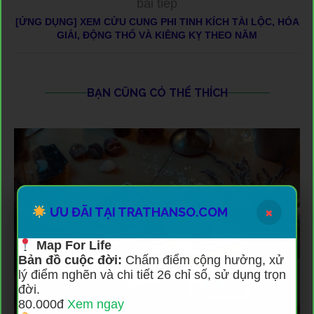
bài tiếp
[ỨNG DỤNG] XEM CỬU CUNG PHI TINH KÍCH TÀI LỘC, HÓA
GIẢI, ĐỘNG THỔ VÀ KIÊNG KỴ THEO NĂM
BẠN CŨNG CÓ THỂ THÍCH
×
ƯU ĐÃI TẠI TRATHANSO.COM
Map For Life
Bản đồ cuộc đời:
Chấm điểm cộng hưởng, xử
lý điểm nghẽn và chi tiết 26 chỉ số, sử dụng trọn
đời.
80.000đ
Xem ngay