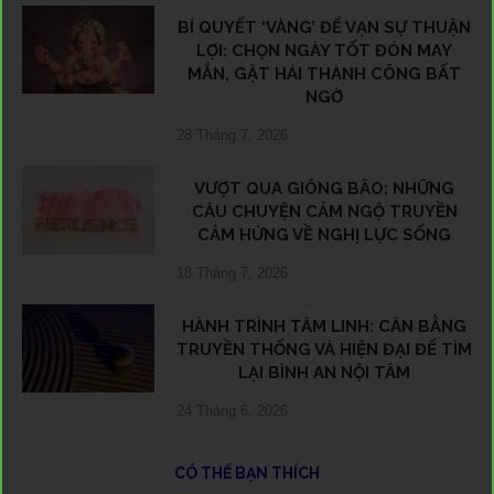
BÍ QUYẾT ‘VÀNG’ ĐỂ VẠN SỰ THUẬN
LỢI: CHỌN NGÀY TỐT ĐÓN MAY
MẮN, GẶT HÁI THÀNH CÔNG BẤT
NGỜ
28 Tháng 7, 2026
VƯỢT QUA GIÔNG BÃO: NHỮNG
CÂU CHUYỆN CẢM NGỘ TRUYỀN
CẢM HỨNG VỀ NGHỊ LỰC SỐNG
18 Tháng 7, 2026
HÀNH TRÌNH TÂM LINH: CÂN BẰNG
TRUYỀN THỐNG VÀ HIỆN ĐẠI ĐỂ TÌM
LẠI BÌNH AN NỘI TÂM
24 Tháng 6, 2026
CÓ THỂ BẠN THÍCH