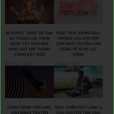
BÍ QUYẾT ‘VÀNG’ ĐỂ VẠN
VƯỢT QUA GIÔNG BÃO:
SỰ THUẬN LỢI: CHỌN
NHỮNG CÂU CHUYỆN
NGÀY TỐT ĐÓN MAY
CẢM NGỘ TRUYỀN CẢM
MẮN, GẶT HÁI THÀNH
HỨNG VỀ NGHỊ LỰC
CÔNG BẤT NGỜ
SỐNG
28 Tháng 7, 2026
18 Tháng 7, 2026
HÀNH TRÌNH TÂM LINH:
GIEO THIỆN GẶT LÀNH: 5
CÂN BẰNG TRUYỀN
CÂU CHUYỆN TÂM LINH