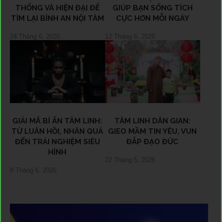
THỐNG VÀ HIỆN ĐẠI ĐỂ
GIÚP BẠN SỐNG TÍCH
TÌM LẠI BÌNH AN NỘI TÂM
CỰC HƠN MỖI NGÀY
24 Tháng 6, 2026
12 Tháng 6, 2026
GIẢI MÃ BÍ ẨN TÂM LINH:
TÂM LINH DÂN GIAN:
TỪ LUÂN HỒI, NHÂN QUẢ
GIEO MẦM TIN YÊU, VUN
ĐẾN TRẢI NGHIỆM SIÊU
ĐẮP ĐẠO ĐỨC
HÌNH
22 Tháng 5, 2026
8 Tháng 6, 2026