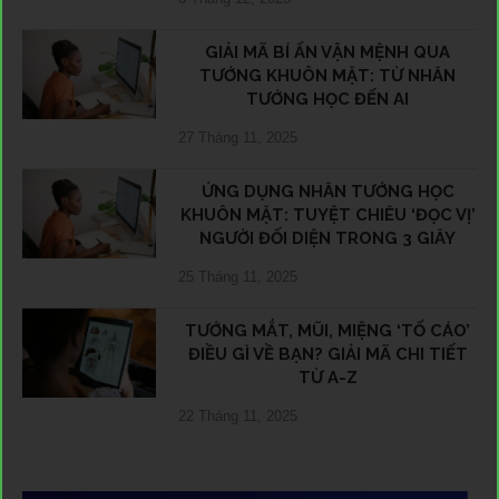
GIẢI MÃ BÍ ẨN VẬN MỆNH QUA
TƯỚNG KHUÔN MẶT: TỪ NHÂN
TƯỚNG HỌC ĐẾN AI
27 Tháng 11, 2025
ỨNG DỤNG NHÂN TƯỚNG HỌC
KHUÔN MẶT: TUYỆT CHIÊU ‘ĐỌC VỊ’
NGƯỜI ĐỐI DIỆN TRONG 3 GIÂY
25 Tháng 11, 2025
TƯỚNG MẮT, MŨI, MIỆNG ‘TỐ CÁO’
ĐIỀU GÌ VỀ BẠN? GIẢI MÃ CHI TIẾT
TỪ A-Z
22 Tháng 11, 2025