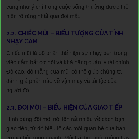
cũng như ý chí trong cuộc sống thường được thể
hiện rõ ràng nhất qua đôi mắt.
2.2. CHIẾC MŨI – BIỂU TƯỢNG CỦA TÍNH
NHẠY CẢM
Chiếc mũi là bộ phận thể hiện sự nhạy bén trong
việc nắm bắt cơ hội và khả năng quản lý tài chính.
Độ cao, độ thẳng của mũi có thể giúp chúng ta
đánh giá phần nào về vận may và tài lộc của
người đó.
2.3. ĐÔI MÔI – BIỂU HIỆN CỦA GIAO TIẾP
Hình dáng đôi môi nói lên rất nhiều về cách bạn
giao tiếp, từ đó biểu lộ các mối quan hệ của bạn
với xã hội xung quanh. Môi trái tim, môi mỏng hay