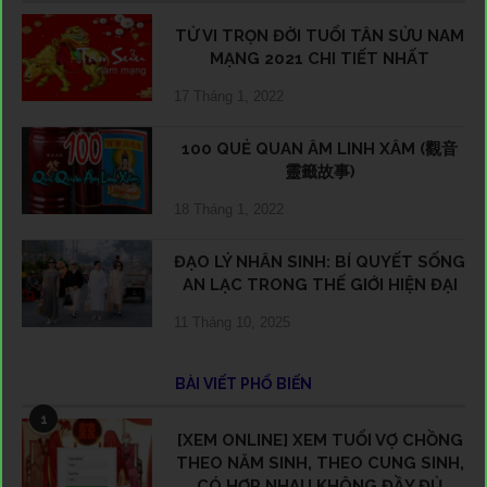
TỬ VI TRỌN ĐỜI TUỔI TÂN SỬU NAM
MẠNG 2021 CHI TIẾT NHẤT
17 Tháng 1, 2022
100 QUẺ QUAN ÂM LINH XÂM (觀音
靈籤故事)
18 Tháng 1, 2022
ĐẠO LÝ NHÂN SINH: BÍ QUYẾT SỐNG
AN LẠC TRONG THẾ GIỚI HIỆN ĐẠI
11 Tháng 10, 2025
BÀI VIẾT PHỔ BIẾN
1
[XEM ONLINE] XEM TUỔI VỢ CHỒNG
THEO NĂM SINH, THEO CUNG SINH,
CÓ HỢP NHAU KHÔNG ĐẦY ĐỦ