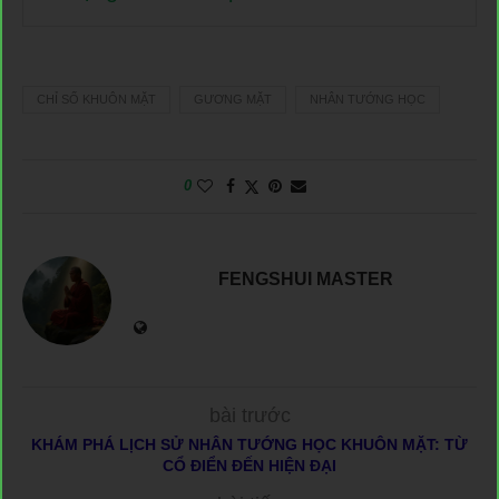
CHỈ SỐ KHUÔN MẶT
GƯƠNG MẶT
NHÂN TƯỚNG HỌC
0
FENGSHUI MASTER
bài trước
KHÁM PHÁ LỊCH SỬ NHÂN TƯỚNG HỌC KHUÔN MẶT: TỪ
CỔ ĐIỂN ĐẾN HIỆN ĐẠI