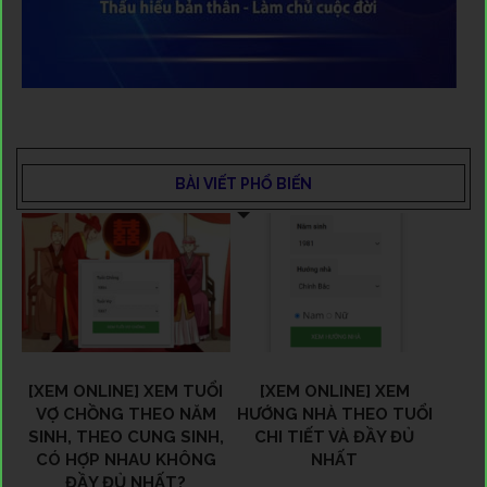
BÀI VIẾT PHỔ BIẾN
[XEM ONLINE] XEM TUỔI
[XEM ONLINE] XEM
VỢ CHỒNG THEO NĂM
HƯỚNG NHÀ THEO TUỔI
SINH, THEO CUNG SINH,
CHI TIẾT VÀ ĐẦY ĐỦ
CÓ HỢP NHAU KHÔNG
NHẤT
ĐẦY ĐỦ NHẤT?