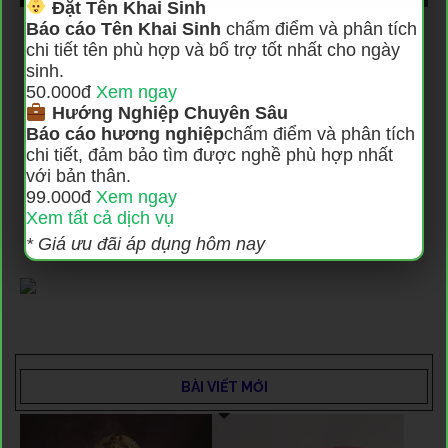
Đặt Tên Khai Sinh
Báo cáo Tên Khai Sinh
chấm điểm và phân tích
TỪ A ĐẾN Z VỀ TƯỚNG KHUÔN MẶT:...
chi tiết tên phù hợp và bổ trợ tốt nhất cho ngày
sinh.
11 Tháng 1, 2026
50.000đ
Xem ngay
Hướng Nghiệp Chuyên Sâu
Báo cáo hương nghiệp
chấm điểm và phân tích
chi tiết, đảm bảo tìm được nghề phù hợp nhất
với bản thân.
99.000đ
Xem ngay
Xem tất cả dịch vụ
* Giá ưu đãi áp dụng hôm nay
BÀI VIẾT MỚI