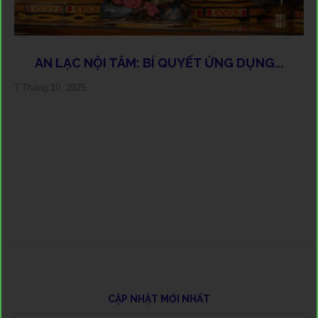
AN LẠC NỘI TÂM: BÍ QUYẾT ỨNG DỤNG...
C
1
C
T
1
K
7 Tháng 10, 2025
11 
3 T
9 T
30 
12 
23 
19 
26 
6 T
17 
7 T
15 
13 
20 
5 T
25 
7 T
12 
4 T
CẬP NHẬT MỚI NHẤT