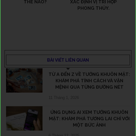
THẾ NÀO?
XÁC ĐỊNH VỊ TRÍ HỢP
PHONG THỦY.
BÀI VIẾT LIÊN QUAN
TỪ A ĐẾN Z VỀ TƯỚNG KHUÔN MẶT:
KHÁM PHÁ TÍNH CÁCH VÀ VẬN
MỆNH QUA TỪNG ĐƯỜNG NÉT
11 Tháng 1, 2026
ỨNG DỤNG AI XEM TƯỚNG KHUÔN
MẶT: KHÁM PHÁ TƯƠNG LAI CHỈ VỚI
MỘT BỨC ẢNH
6 Tháng 12, 2025