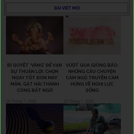
BÀI VIẾT MỚI
BÍ QUYẾT ‘VÀNG’ ĐỂ VẠN
VƯỢT QUA GIÔNG BÃO:
SỰ THUẬN LỢI: CHỌN
NHỮNG CÂU CHUYỆN
NGÀY TỐT ĐÓN MAY
CẢM NGỘ TRUYỀN CẢM
MẮN, GẶT HÁI THÀNH
HỨNG VỀ NGHỊ LỰC
CÔNG BẤT NGỜ
SỐNG
28 Tháng 7, 2026
18 Tháng 7, 2026