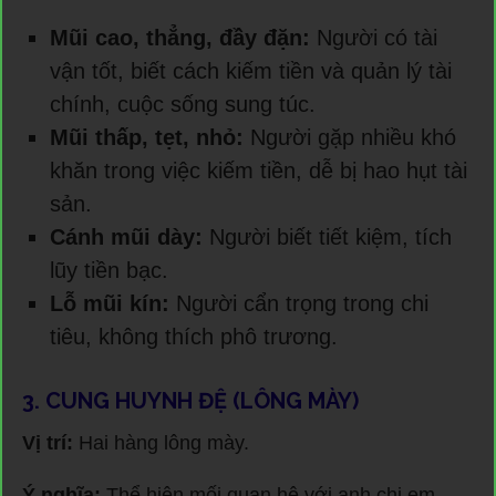
Mũi cao, thẳng, đầy đặn:
Người có tài
vận tốt, biết cách kiếm tiền và quản lý tài
chính, cuộc sống sung túc.
Mũi thấp, tẹt, nhỏ:
Người gặp nhiều khó
khăn trong việc kiếm tiền, dễ bị hao hụt tài
sản.
Cánh mũi dày:
Người biết tiết kiệm, tích
lũy tiền bạc.
Lỗ mũi kín:
Người cẩn trọng trong chi
tiêu, không thích phô trương.
3. CUNG HUYNH ĐỆ (LÔNG MÀY)
Vị trí:
Hai hàng lông mày.
Ý nghĩa:
Thể hiện mối quan hệ với anh chị em,