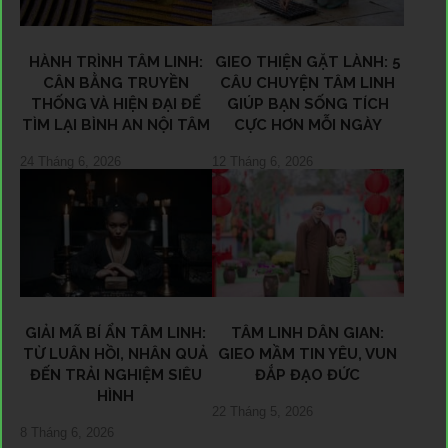
HÀNH TRÌNH TÂM LINH:
GIEO THIỆN GẶT LÀNH: 5
CÂN BẰNG TRUYỀN
CÂU CHUYỆN TÂM LINH
THỐNG VÀ HIỆN ĐẠI ĐỂ
GIÚP BẠN SỐNG TÍCH
TÌM LẠI BÌNH AN NỘI TÂM
CỰC HƠN MỖI NGÀY
24 Tháng 6, 2026
12 Tháng 6, 2026
GIẢI MÃ BÍ ẨN TÂM LINH:
TÂM LINH DÂN GIAN:
TỪ LUÂN HỒI, NHÂN QUẢ
GIEO MẦM TIN YÊU, VUN
ĐẾN TRẢI NGHIỆM SIÊU
ĐẮP ĐẠO ĐỨC
HÌNH
22 Tháng 5, 2026
8 Tháng 6, 2026