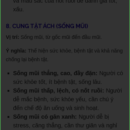
và màu sắc của nốt ruồi để đánh giá tốt,
xấu.
8. CUNG TẬT ÁCH (SỐNG MŨI)
Vị trí:
Sống mũi, từ gốc mũi đến đầu mũi.
Ý nghĩa:
Thể hiện sức khỏe, bệnh tật và khả năng
chống lại bệnh tật.
Sống mũi thẳng, cao, đầy đặn:
Người có
sức khỏe tốt, ít bệnh tật, sống lâu.
Sống mũi thấp, lệch, có nốt ruồi:
Người
dễ mắc bệnh, sức khỏe yếu, cần chú ý
đến chế độ ăn uống và sinh hoạt.
Sống mũi có gân xanh:
Người dễ bị
stress, căng thẳng, cần thư giãn và nghỉ