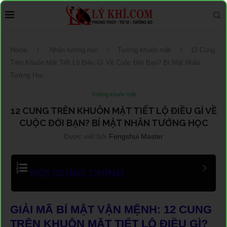
Home
Nhân tướng học
Tướng khuôn mặt
12 Cung
Trên Khuôn Mặt Tiết Lộ Điều Gì Về Cuộc Đời Bạn? Bí Mật Nhân
Tướng Học
Tướng khuôn mặt
12 CUNG TRÊN KHUÔN MẶT TIẾT LỘ ĐIỀU GÌ VỀ
CUỘC ĐỜI BẠN? BÍ MẬT NHÂN TƯỚNG HỌC
Được viết bởi
Fengshui Master
NỘI DUNG CHÍNH
GIẢI MÃ BÍ MẬT VẬN MỆNH: 12 CUNG
TRÊN KHUÔN MẶT TIẾT LỘ ĐIỀU GÌ?