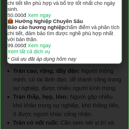
chi tiết tên phù hợp và bổ trợ tốt nhất cho ngày
tốt, xấu.
sinh.
50.000đ
Xem ngay
Hướng Nghiệp Chuyên Sâu
10. CUNG QUAN LỘC (TRÁN)
Báo cáo hương nghiệp
chấm điểm và phân tích
chi tiết, đảm bảo tìm được nghề phù hợp nhất
Vị trí:
Toàn bộ phần trán.
với bản thân.
99.000đ
Xem ngay
Ý nghĩa:
Thể hiện sự nghiệp, công danh và địa vị
Xem tất cả dịch vụ
xã hội.
* Giá ưu đãi áp dụng hôm nay
Trán cao, rộng, đầy đặn:
Người thông
minh, có tài lãnh đạo, dễ thành công trong
sự nghiệp, được nhiều người kính trọng.
Trán thấp, hẹp, lõm:
Người gặp nhiều
khó khăn trong sự nghiệp, khó thăng tiến,
ít được người khác công nhận.
Trán có nốt ruồi:
Cần xem xét vị trí và