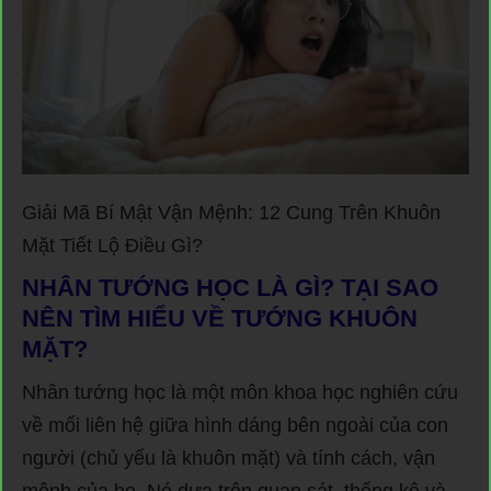
Giải Mã Bí Mật Vận Mệnh: 12 Cung Trên Khuôn
Mặt Tiết Lộ Điều Gì?
NHÂN TƯỚNG HỌC LÀ GÌ? TẠI SAO
NÊN TÌM HIỂU VỀ TƯỚNG KHUÔN
MẶT?
Nhân tướng học là một môn khoa học nghiên cứu
về mối liên hệ giữa hình dáng bên ngoài của con
người (chủ yếu là khuôn mặt) và tính cách, vận
mệnh của họ. Nó dựa trên quan sát, thống kê và