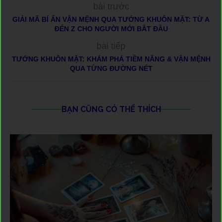
bài trước
GIẢI MÃ BÍ ẨN VẬN MỆNH QUA TƯỚNG KHUÔN MẶT: TỪ A
ĐẾN Z CHO NGƯỜI MỚI BẮT ĐẦU
bài tiếp
TƯỚNG KHUÔN MẶT: KHÁM PHÁ TIỀM NĂNG & VẬN MỆNH
QUA TỪNG ĐƯỜNG NÉT
BẠN CŨNG CÓ THỂ THÍCH