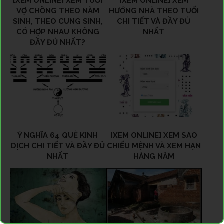
[XEM ONLINE] XEM TUỔI
[XEM ONLINE] XEM
VỢ CHỒNG THEO NĂM
HƯỚNG NHÀ THEO TUỔI
SINH, THEO CUNG SINH,
CHI TIẾT VÀ ĐẦY ĐỦ
CÓ HỢP NHAU KHÔNG
NHẤT
ĐẦY ĐỦ NHẤT?
Ý NGHĨA 64 QUẺ KINH
[XEM ONLINE] XEM SAO
DỊCH CHI TIẾT VÀ ĐẦY ĐỦ
CHIẾU MỆNH VÀ XEM HẠN
NHẤT
HÀNG NĂM