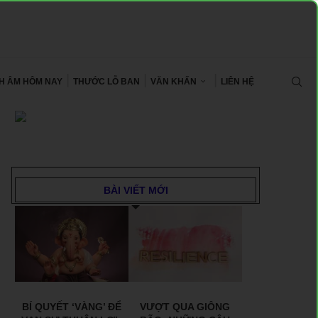
CH ÂM HÔM NAY
THƯỚC LỖ BAN
VĂN KHẤN
LIÊN HỆ
BÀI VIẾT MỚI
BÍ QUYẾT ‘VÀNG’ ĐỂ
VƯỢT QUA GIÔNG