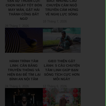
VẠN SỰ THUẬN LỢI:
BÃO: NHỮNG CÂU
CHỌN NGÀY TỐT ĐÓN
CHUYỆN CẢM NGỘ
MAY MẮN, GẶT HÁI
TRUYỀN CẢM HỨNG
THÀNH CÔNG BẤT
VỀ NGHỊ LỰC SỐNG
NGỜ
18 Tháng 7, 2026
28 Tháng 7, 2026
HÀNH TRÌNH TÂM
GIEO THIỆN GẶT
LINH: CÂN BẰNG
LÀNH: 5 CÂU CHUYỆN
TRUYỀN THỐNG VÀ
TÂM LINH GIÚP BẠN
HIỆN ĐẠI ĐỂ TÌM LẠI
SỐNG TÍCH CỰC HƠN
BÌNH AN NỘI TÂM
MỖI NGÀY
24 Tháng 6, 2026
12 Tháng 6, 2026