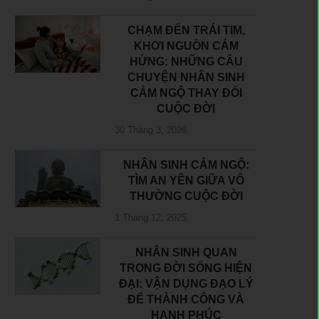
CHẠM ĐẾN TRÁI TIM,
KHƠI NGUỒN CẢM
HỨNG: NHỮNG CÂU
CHUYỆN NHÂN SINH
CẢM NGỘ THAY ĐỔI
CUỘC ĐỜI
30 Tháng 3, 2026
NHÂN SINH CẢM NGỘ:
TÌM AN YÊN GIỮA VÔ
THƯỜNG CUỘC ĐỜI
1 Tháng 12, 2025
NHÂN SINH QUAN
TRONG ĐỜI SỐNG HIỆN
ĐẠI: VẬN DỤNG ĐẠO LÝ
ĐỂ THÀNH CÔNG VÀ
HẠNH PHÚC