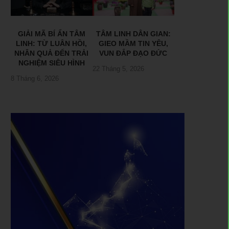
GIẢI MÃ BÍ ẨN TÂM
TÂM LINH DÂN GIAN:
LINH: TỪ LUÂN HỒI,
GIEO MẦM TIN YÊU,
NHÂN QUẢ ĐẾN TRẢI
VUN ĐẮP ĐẠO ĐỨC
NGHIỆM SIÊU HÌNH
22 Tháng 5, 2026
8 Tháng 6, 2026