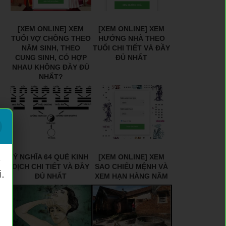
[XEM ONLINE] XEM
[XEM ONLINE] XEM
TUỔI VỢ CHỒNG THEO
HƯỚNG NHÀ THEO
NĂM SINH, THEO
TUỔI CHI TIẾT VÀ ĐẦY
CUNG SINH, CÓ HỢP
ĐỦ NHẤT
NHAU KHÔNG ĐẦY ĐỦ
NHẤT?
Ý NGHĨA 64 QUẺ KINH
[XEM ONLINE] XEM
ý
DỊCH CHI TIẾT VÀ ĐẦY
SAO CHIẾU MỆNH VÀ
.
ĐỦ NHẤT
XEM HẠN HÀNG NĂM