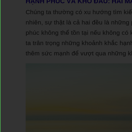
HẠNH PHÚC VÀ KHỔ ĐAU: HAI M
Chúng ta thường có xu hướng tìm kiế
nhiên, sự thật là cả hai đều là nhữn
phúc không thể tồn tại nếu không có 
ta trân trọng những khoảnh khắc hạn
thêm sức mạnh để vượt qua những k