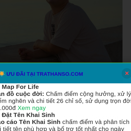
×
ƯU ĐÃI TẠI TRATHANSO.COM
Map For Life
n đồ cuộc đời:
Chấm điểm cộng hưởng, xử l
một đồng xu
ểm nghẽn và chi tiết 26 chỉ số, sử dụng trọn đời
.000đ
Xem ngay
Đặt Tên Khai Sinh
, mà là một trạng thái tinh thần. Nó không
o cáo Tên Khai Sinh
chấm điểm và phân tích
 như tiền bạc, địa vị hay danh tiếng. Hạnh
i tiết tên phù hợp và bổ trợ tốt nhất cho ngày