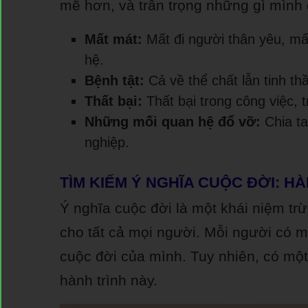
mẽ hơn, và trân trọng những gì mình
Mất mát:
Mất đi người thân yêu, mấ
hệ.
Bệnh tật:
Cả về thể chất lẫn tinh th
Thất bại:
Thất bại trong công việc, 
Những mối quan hệ đổ vỡ:
Chia ta
nghiệp.
TÌM KIẾM Ý NGHĨA CUỘC ĐỜI: H
Ý nghĩa cuộc đời là một khái niệm tr
cho tất cả mọi người. Mỗi người có mộ
cuộc đời của mình. Tuy nhiên, có một
hành trình này.