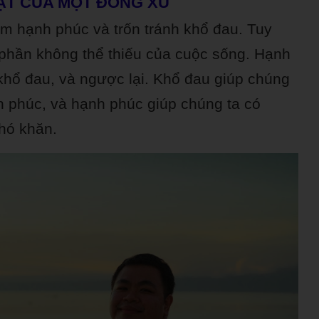
ẶT CỦA MỘT ĐỒNG XU
m hạnh phúc và trốn tránh khổ đau. Tuy
g phần không thể thiếu của cuộc sống. Hạnh
khổ đau, và ngược lại. Khổ đau giúp chúng
h phúc, và hạnh phúc giúp chúng ta có
hó khăn.