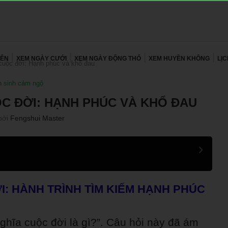
YÊN
XEM NGÀY CƯỚI
XEM NGÀY ĐỘNG THỔ
XEM HUYỀN KHÔNG
LỊ
cuộc đời: Hạnh phúc và khổ đau
 sinh cảm ngộ
ỘC ĐỜI: HẠNH PHÚC VÀ KHỔ ĐAU
bởi
Fengshui Master
ỜI: HÀNH TRÌNH TÌM KIẾM HẠNH PHÚC
ghĩa cuộc đời là gì?”. Câu hỏi này đã ám