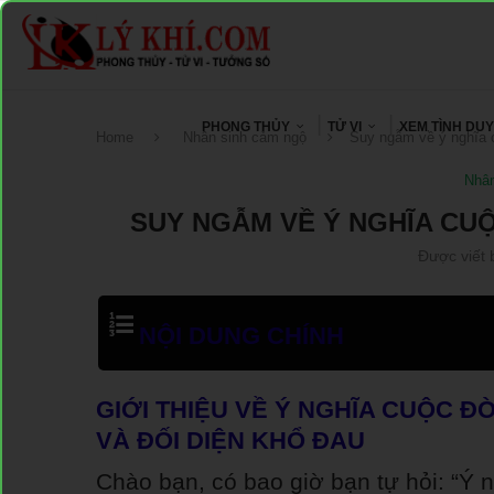
PHONG THỦY
TỬ VI
XEM TÌNH DU
Home
Nhân sinh cảm ngộ
Suy ngẫm về ý nghĩa 
Nhân
SUY NGẪM VỀ Ý NGHĨA CU
Được viết 
NỘI DUNG CHÍNH
GIỚI THIỆU VỀ Ý NGHĨA CUỘC Đ
VÀ ĐỐI DIỆN KHỔ ĐAU
Chào bạn, có bao giờ bạn tự hỏi: “Ý n