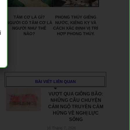
TÂM CƠ LÀ GÌ?
PHONG THỦY GIẾNG
NGƯỜI CÓ TÂM CƠ LÀ
NƯỚC, KIÊNG KỴ VÀ
NGƯỜI NHƯ THẾ
CÁCH XÁC ĐỊNH VỊ TRÍ
i
NÀO?
HỢP PHONG THỦY.
BÀI VIẾT LIÊN QUAN
VƯỢT QUA GIÔNG BÃO:
NHỮNG CÂU CHUYỆN
CẢM NGỘ TRUYỀN CẢM
HỨNG VỀ NGHỊ LỰC
SỐNG
18 Tháng 7, 2026