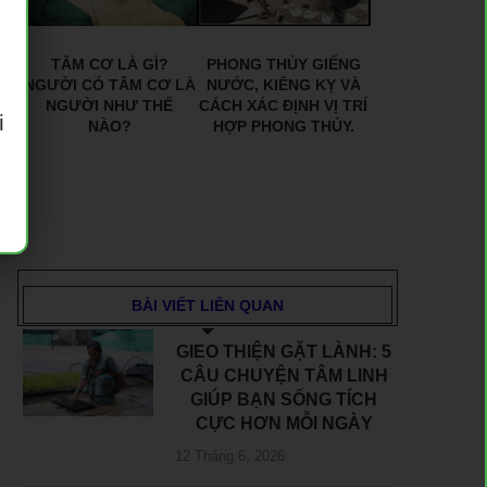
TÂM CƠ LÀ GÌ?
PHONG THỦY GIẾNG
NGƯỜI CÓ TÂM CƠ LÀ
NƯỚC, KIÊNG KỴ VÀ
NGƯỜI NHƯ THẾ
CÁCH XÁC ĐỊNH VỊ TRÍ
i
NÀO?
HỢP PHONG THỦY.
BÀI VIẾT LIÊN QUAN
GIEO THIỆN GẶT LÀNH: 5
CÂU CHUYỆN TÂM LINH
GIÚP BẠN SỐNG TÍCH
CỰC HƠN MỖI NGÀY
12 Tháng 6, 2026