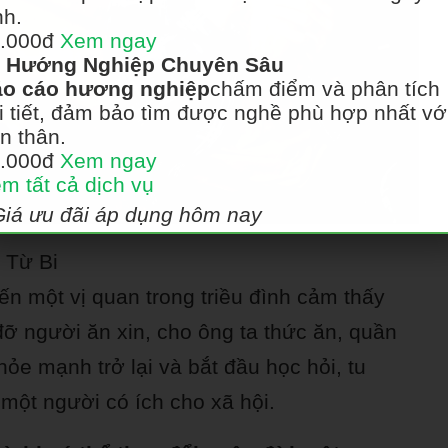
nh.
.000đ
Xem ngay
Hướng Nghiệp Chuyên Sâu
o cáo hương nghiệp
chấm điểm và phân tích
i tiết, đảm bảo tìm được nghề phù hợp nhất vớ
n thân.
.000đ
Xem ngay
m tất cả dịch vụ
Giá ưu đãi áp dụng hôm nay
 Từ Bi
ến một vị quan trong triều đình cảm thấy
đỡ người ăn xin, cho ông ta thức ăn, quần
ỏe mạnh trở lại và bắt đầu học hỏi, tu
 một người có ích cho xã hội.