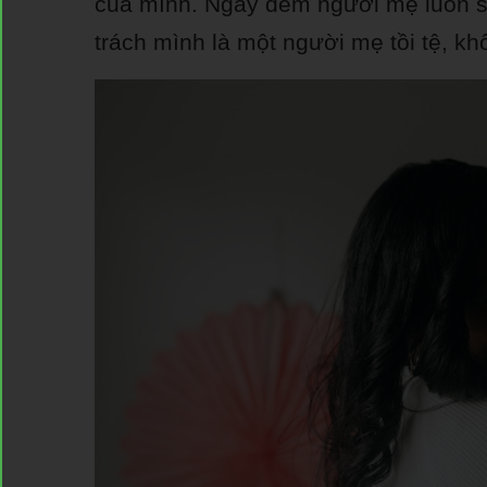
của mình. Ngày đêm người mẹ luôn số
trách mình là một người mẹ tồi tệ, k