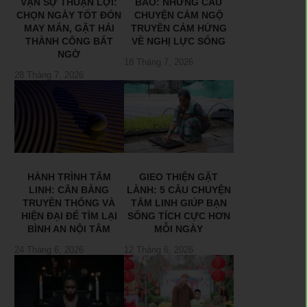
VẠN SỰ THUẬN LỢI:
BÃO: NHỮNG CÂU
CHỌN NGÀY TỐT ĐÓN
CHUYỆN CẢM NGỘ
MAY MẮN, GẶT HÁI
TRUYỀN CẢM HỨNG
THÀNH CÔNG BẤT
VỀ NGHỊ LỰC SỐNG
NGỜ
18 Tháng 7, 2026
28 Tháng 7, 2026
HÀNH TRÌNH TÂM
GIEO THIỆN GẶT
LINH: CÂN BẰNG
LÀNH: 5 CÂU CHUYỆN
TRUYỀN THỐNG VÀ
TÂM LINH GIÚP BẠN
HIỆN ĐẠI ĐỂ TÌM LẠI
SỐNG TÍCH CỰC HƠN
BÌNH AN NỘI TÂM
MỖI NGÀY
24 Tháng 6, 2026
12 Tháng 6, 2026