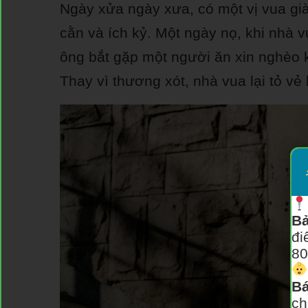
Ngày xửa ngày xưa, có một vị vua già
cằn và ích kỷ. Một ngày nọ, khi nhà 
ông bắt gặp một người ăn xin nghèo 
Thay vì thương xót, nhà vua lại tỏ vẻ 
Bả
đi
80
Bá
ch