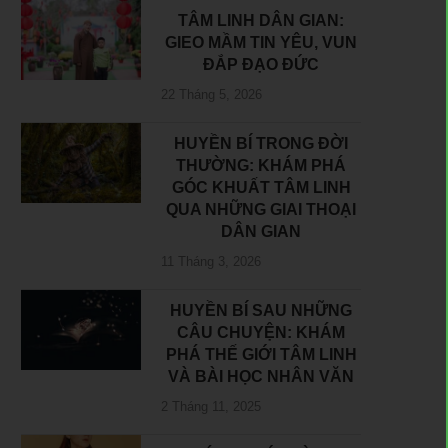
TÂM LINH DÂN GIAN:
GIEO MẦM TIN YÊU, VUN
ĐẮP ĐẠO ĐỨC
22 Tháng 5, 2026
HUYỀN BÍ TRONG ĐỜI
THƯỜNG: KHÁM PHÁ
GÓC KHUẤT TÂM LINH
QUA NHỮNG GIAI THOẠI
DÂN GIAN
11 Tháng 3, 2026
HUYỀN BÍ SAU NHỮNG
CÂU CHUYỆN: KHÁM
PHÁ THẾ GIỚI TÂM LINH
VÀ BÀI HỌC NHÂN VĂN
2 Tháng 11, 2025