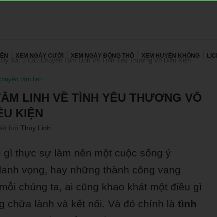
YÊN
XEM NGÀY CƯỚI
XEM NGÀY ĐỘNG THỔ
XEM HUYỀN KHÔNG
LỊ
 Hỷ Xả: 5 Câu Chuyện Tâm Linh Về Tình Yêu Thương Vô Điều Kiện
chuyện tâm linh
 TÂM LINH VỀ TÌNH YÊU THƯƠNG VÔ
ỀU KIỆN
iết bởi
Thùy Linh
u gì thực sự làm nên một cuộc sống ý
 danh vọng, hay những thành công vang
 mỗi chúng ta, ai cũng khao khát một điều gì
 chữa lành và kết nối. Và đó chính là
tình