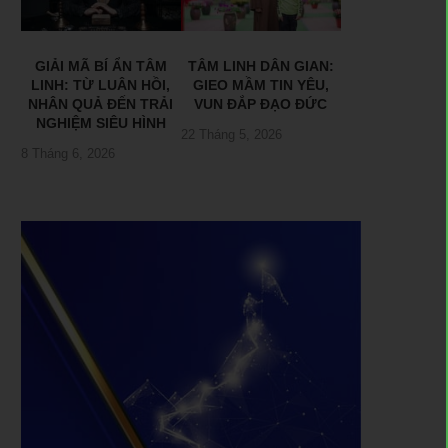
GIẢI MÃ BÍ ẨN TÂM
TÂM LINH DÂN GIAN:
LINH: TỪ LUÂN HỒI,
GIEO MẦM TIN YÊU,
NHÂN QUẢ ĐẾN TRẢI
VUN ĐẮP ĐẠO ĐỨC
NGHIỆM SIÊU HÌNH
22 Tháng 5, 2026
8 Tháng 6, 2026