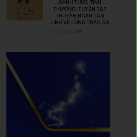
ĐÁNH THỨC TÌNH
THƯƠNG: TUYỂN TẬP
TRUYỆN NGẮN TÂM
LINH VỀ LÒNG TRẮC ẨN
14 Tháng 10, 2025