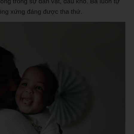
ng trong sự dằn vặt, đau khổ. Bà luôn tự
hông xứng đáng được tha thứ.