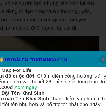
u có và quyền lực, nhưng tâm hồn lại khô
vua đang đi dạo trong vườn thượng uyển,
khổ, quần áo rách rưới, gầy gò ốm yếu.
khinh miệt và đuổi người ăn xin đi.
×
ƯU ĐÃI TẠI TRATHANSO.COM
Map For Life
n đồ cuộc đời:
Chấm điểm cộng hưởng, xử l
ểm nghẽn và chi tiết 26 chỉ số, sử dụng trọn đời
.000đ
Xem ngay
Đặt Tên Khai Sinh
o cáo Tên Khai Sinh
chấm điểm và phân tích
i tiết tên phù hợp và bổ trợ tốt nhất cho ngày