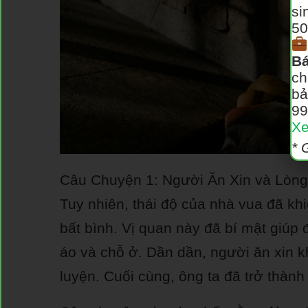
si
50
Bá
ch
bả
99
Xe
* 
Câu Chuyện 1: Người Ăn Xin và Lòng
Tuy nhiên, thái độ của nhà vua đã khi
bất bình. Vị quan này đã bí mật giúp 
áo và chỗ ở. Dần dần, người ăn xin kh
luyện. Cuối cùng, ông ta đã trở thành