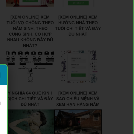
[XEM ONLINE] XEM
[XEM ONLINE] XEM
TUỔI VỢ CHỒNG THEO
HƯỚNG NHÀ THEO
NĂM SINH, THEO
TUỔI CHI TIẾT VÀ ĐẦY
CUNG SINH, CÓ HỢP
ĐỦ NHẤT
NHAU KHÔNG ĐẦY ĐỦ
NHẤT?
Ý NGHĨA 64 QUẺ KINH
[XEM ONLINE] XEM
ý
DỊCH CHI TIẾT VÀ ĐẦY
SAO CHIẾU MỆNH VÀ
.
ĐỦ NHẤT
XEM HẠN HÀNG NĂM