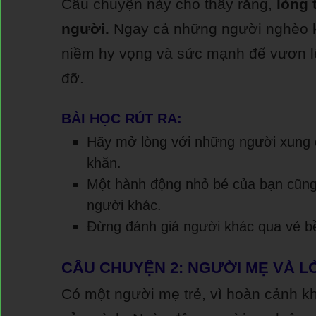
Câu chuyện này cho thấy rằng,
lòng 
người.
Ngay cả những người nghèo kh
niềm hy vọng và sức mạnh để vươn l
đỡ.
BÀI HỌC RÚT RA:
Hãy mở lòng với những người xung 
khăn.
Một hành động nhỏ bé của bạn cũng c
người khác.
Đừng đánh giá người khác qua vẻ bề 
CÂU CHUYỆN 2: NGƯỜI MẸ VÀ L
Có một người mẹ trẻ, vì hoàn cảnh k