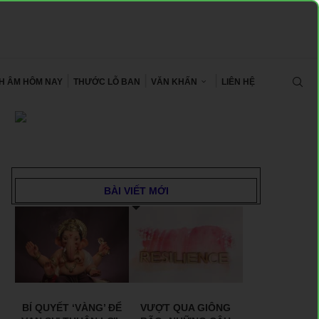
CH ÂM HÔM NAY
THƯỚC LỖ BAN
VĂN KHẤN
LIÊN HỆ
BÀI VIẾT MỚI
BÍ QUYẾT ‘VÀNG’ ĐỂ
VƯỢT QUA GIÔNG