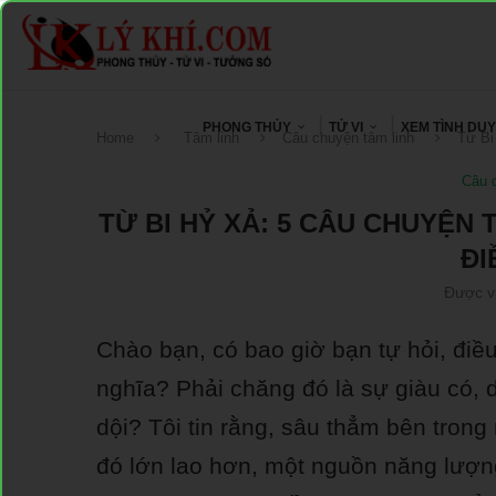
PHONG THỦY
TỬ VI
XEM TÌNH DU
Home
Tâm linh
Câu chuyện tâm linh
Từ Bi
Câu 
TỪ BI HỶ XẢ: 5 CÂU CHUYỆN
ĐI
Được v
Chào bạn, có bao giờ bạn tự hỏi, điề
nghĩa? Phải chăng đó là sự giàu có,
dội? Tôi tin rằng, sâu thẳm bên trong
đó lớn lao hơn, một nguồn năng lượng