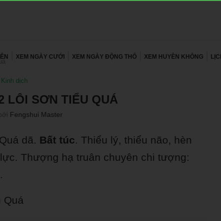
YÊN
XEM NGÀY CƯỚI
XEM NGÀY ĐỘNG THỔ
XEM HUYỀN KHÔNG
LỊ
uá
Kinh dịch
2 LÔI SƠN TIỂU QUÁ
bởi
Fengshui Master
 Quá dã.
Bất túc
. Thiểu lý, thiểu não, hèn
 lực. Thượng hạ truân chuyên chi tượng:
.
u Quá