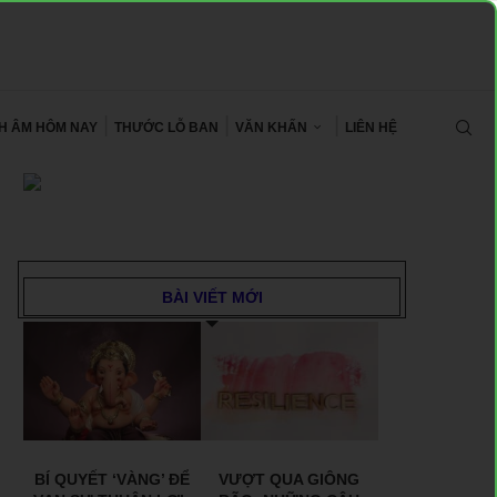
CH ÂM HÔM NAY
THƯỚC LỖ BAN
VĂN KHẤN
LIÊN HỆ
BÀI VIẾT MỚI
BÍ QUYẾT ‘VÀNG’ ĐỂ
VƯỢT QUA GIÔNG