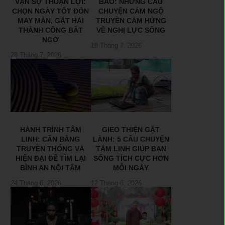
VẠN SỰ THUẬN LỢI:
BÃO: NHỮNG CÂU
CHỌN NGÀY TỐT ĐÓN
CHUYỆN CẢM NGỘ
MAY MẮN, GẶT HÁI
TRUYỀN CẢM HỨNG
THÀNH CÔNG BẤT
VỀ NGHỊ LỰC SỐNG
NGỜ
18 Tháng 7, 2026
28 Tháng 7, 2026
HÀNH TRÌNH TÂM
GIEO THIỆN GẶT
LINH: CÂN BẰNG
LÀNH: 5 CÂU CHUYỆN
TRUYỀN THỐNG VÀ
TÂM LINH GIÚP BẠN
HIỆN ĐẠI ĐỂ TÌM LẠI
SỐNG TÍCH CỰC HƠN
BÌNH AN NỘI TÂM
MỖI NGÀY
24 Tháng 6, 2026
12 Tháng 6, 2026