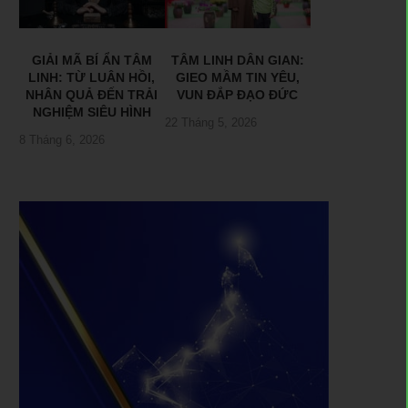
GIẢI MÃ BÍ ẨN TÂM
TÂM LINH DÂN GIAN:
LINH: TỪ LUÂN HỒI,
GIEO MẦM TIN YÊU,
NHÂN QUẢ ĐẾN TRẢI
VUN ĐẮP ĐẠO ĐỨC
NGHIỆM SIÊU HÌNH
22 Tháng 5, 2026
8 Tháng 6, 2026