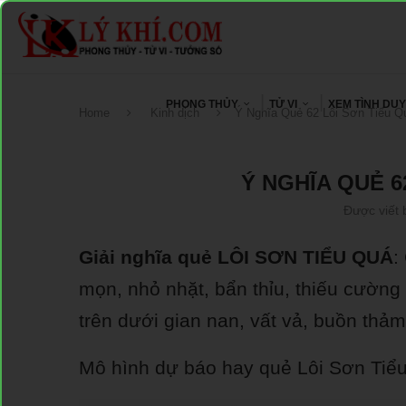
PHONG THỦY
TỬ VI
XEM TÌNH DU
Home
Kinh dịch
Ý Nghĩa Quẻ 62 Lôi Sơn Tiểu Q
Ý NGHĨA QUẺ 6
Được viết 
Giải nghĩa quẻ LÔI SƠN TIỂU QUÁ
:
mọn, nhỏ nhặt, bẩn thỉu, thiếu cường
trên dưới gian nan, vất vả, buồn thảm
Mô hình dự báo hay quẻ Lôi Sơn Tiể