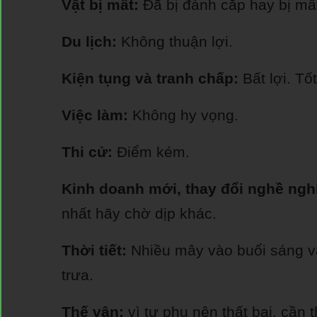
Vật bị mất:
Đã bị đánh cắp hay bị mất
Du lịch:
Không thuận lợi.
Kiện tụng và tranh chấp:
Bất lợi. Tố
Việc làm:
Không hy vọng.
Thi cử:
Điểm kém.
Kinh doanh mới, thay đổi nghề ngh
nhất hãy chờ dịp khác.
Thời tiết:
Nhiều mây vào buổi sáng và
trưa.
Thế vận:
vì tự phụ nên thất bại. cần