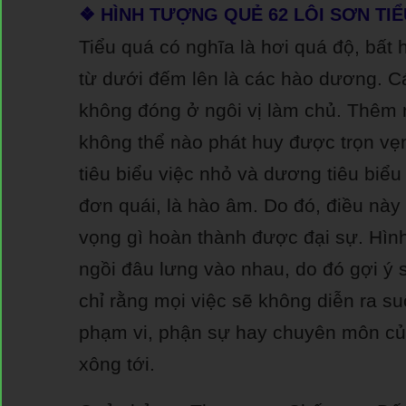
❖ HÌNH TƯỢNG QUẺ 62 LÔI SƠN TIỂ
Tiểu quá có nghĩa là hơi quá độ, bất 
từ dưới đếm lên là các hào dương. C
không đóng ở ngôi vị làm chủ. Thêm 
không thể nào phát huy được trọn vẹn
tiêu biểu việc nhỏ và dương tiêu biểu
đơn quái, là hào âm. Do đó, điều này
vọng gì hoàn thành được đại sự. Hìn
ngồi đâu lưng vào nhau, do đó gợi ý 
chỉ rằng mọi việc sẽ không diễn ra s
phạm vi, phận sự hay chuyên môn củ
xông tới.