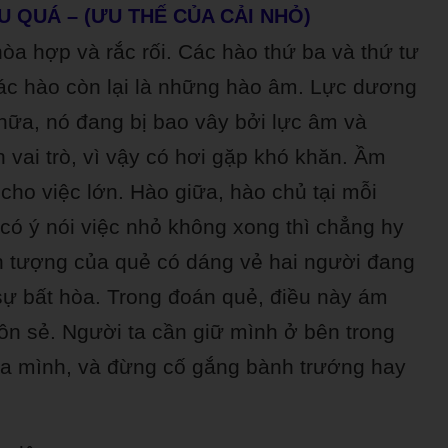
U QUÁ – (ƯU THẾ CỦA CẢI NHỎ)
hòa hợp và rắc rối. Các hào thứ ba và thứ tư
ác hào còn lại là những hào âm. Lực dương
nữa, nó đang bị bao vây bởi lực âm và
 vai trò, vì vậy có hơi gặp khó khăn. Ầm
 cho việc lớn. Hào giữa, hào chủ tại mỗi
 có ý nói việc nhỏ không xong thì chẳng hy
h tượng của quẻ có dáng vẻ hai người đang
sự bất hòa. Trong đoán quẻ, điều này ám
uôn sẻ. Người ta cần giữ mình ở bên trong
a mình, và đừng cố gắng bành trướng hay