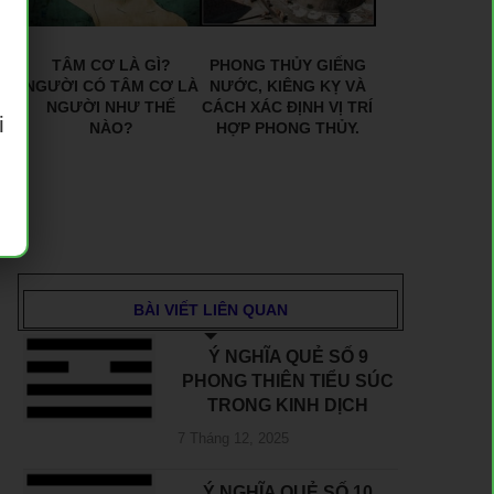
TÂM CƠ LÀ GÌ?
PHONG THỦY GIẾNG
NGƯỜI CÓ TÂM CƠ LÀ
NƯỚC, KIÊNG KỴ VÀ
NGƯỜI NHƯ THẾ
CÁCH XÁC ĐỊNH VỊ TRÍ
i
NÀO?
HỢP PHONG THỦY.
BÀI VIẾT LIÊN QUAN
Ý NGHĨA QUẺ SỐ 9
PHONG THIÊN TIỂU SÚC
TRONG KINH DỊCH
7 Tháng 12, 2025
Ý NGHĨA QUẺ SỐ 10