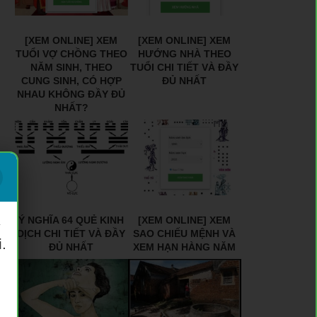
[XEM ONLINE] XEM
[XEM ONLINE] XEM
TUỔI VỢ CHỒNG THEO
HƯỚNG NHÀ THEO
NĂM SINH, THEO
TUỔI CHI TIẾT VÀ ĐẦY
CUNG SINH, CÓ HỢP
ĐỦ NHẤT
NHAU KHÔNG ĐẦY ĐỦ
NHẤT?
Ý NGHĨA 64 QUẺ KINH
[XEM ONLINE] XEM
ý
DỊCH CHI TIẾT VÀ ĐẦY
SAO CHIẾU MỆNH VÀ
.
ĐỦ NHẤT
XEM HẠN HÀNG NĂM