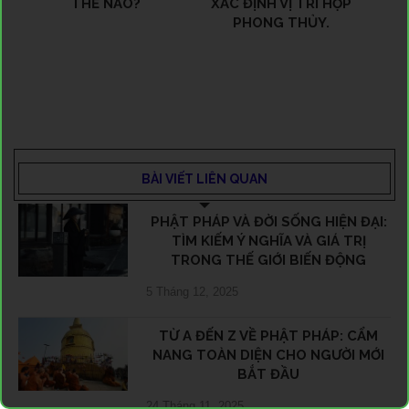
THẾ NÀO?
XÁC ĐỊNH VỊ TRÍ HỢP
PHONG THỦY.
BÀI VIẾT LIÊN QUAN
PHẬT PHÁP VÀ ĐỜI SỐNG HIỆN ĐẠI:
TÌM KIẾM Ý NGHĨA VÀ GIÁ TRỊ
TRONG THẾ GIỚI BIẾN ĐỘNG
5 Tháng 12, 2025
TỪ A ĐẾN Z VỀ PHẬT PHÁP: CẨM
NANG TOÀN DIỆN CHO NGƯỜI MỚI
BẮT ĐẦU
24 Tháng 11, 2025