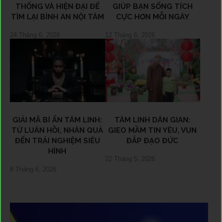
THỐNG VÀ HIỆN ĐẠI ĐỂ
GIÚP BẠN SỐNG TÍCH
TÌM LẠI BÌNH AN NỘI TÂM
CỰC HƠN MỖI NGÀY
24 Tháng 6, 2026
12 Tháng 6, 2026
GIẢI MÃ BÍ ẨN TÂM LINH:
TÂM LINH DÂN GIAN:
TỪ LUÂN HỒI, NHÂN QUẢ
GIEO MẦM TIN YÊU, VUN
ĐẾN TRẢI NGHIỆM SIÊU
ĐẮP ĐẠO ĐỨC
HÌNH
22 Tháng 5, 2026
8 Tháng 6, 2026