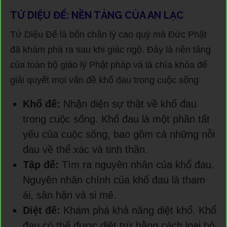
TỨ DIỆU ĐẾ: NỀN TẢNG CỦA AN LẠC
Tứ Diệu Đế là bốn chân lý cao quý mà Đức Phật
đã khám phá ra sau khi giác ngộ. Đây là nền tảng
của toàn bộ giáo lý Phật pháp và là chìa khóa để
giải quyết mọi vấn đề khổ đau trong cuộc sống:
Khổ đế:
Nhận diện sự thật về khổ đau
trong cuộc sống. Khổ đau là một phần tất
yếu của cuộc sống, bao gồm cả những nỗi
đau về thể xác và tinh thần.
Tập đế:
Tìm ra nguyên nhân của khổ đau.
Nguyên nhân chính của khổ đau là tham
ái, sân hận và si mê.
Diệt đế:
Khám phá khả năng diệt khổ. Khổ
đau có thể được diệt trừ bằng cách loại bỏ