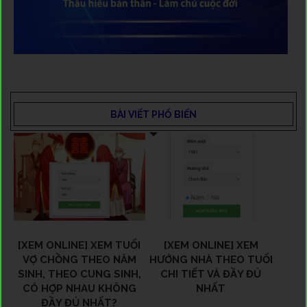
BÀI VIẾT PHỔ BIẾN
[XEM ONLINE] XEM TUỔI
[XEM ONLINE] XEM
VỢ CHỒNG THEO NĂM
HƯỚNG NHÀ THEO TUỔI
SINH, THEO CUNG SINH,
CHI TIẾT VÀ ĐẦY ĐỦ
CÓ HỢP NHAU KHÔNG
NHẤT
ĐẦY ĐỦ NHẤT?