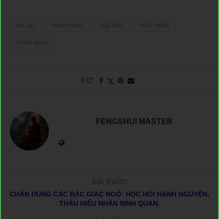
AN LẠC
HẠNH PHÚC
NỘI TÂM
PHẬT PHÁP
THIỀN ĐỊNH
0
FENGSHUI MASTER
bài trước
CHÂN DUNG CÁC BẬC GIÁC NGỘ: HỌC HỎI HẠNH NGUYỆN,
THẤU HIỂU NHÂN SINH QUAN.