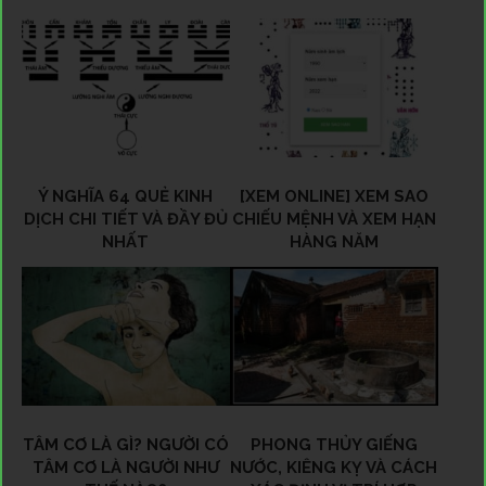
Ý NGHĨA 64 QUẺ KINH
[XEM ONLINE] XEM SAO
DỊCH CHI TIẾT VÀ ĐẦY ĐỦ
CHIẾU MỆNH VÀ XEM HẠN
NHẤT
HÀNG NĂM
TÂM CƠ LÀ GÌ? NGƯỜI CÓ
PHONG THỦY GIẾNG
TÂM CƠ LÀ NGƯỜI NHƯ
NƯỚC, KIÊNG KỴ VÀ CÁCH