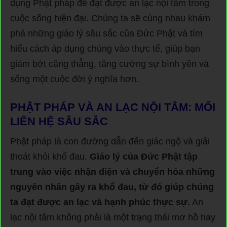
dụng Phật pháp để đạt được an lạc nội tâm trong
cuộc sống hiện đại. Chúng ta sẽ cùng nhau khám
phá những giáo lý sâu sắc của Đức Phật và tìm
hiểu cách áp dụng chúng vào thực tế, giúp bạn
giảm bớt căng thẳng, tăng cường sự bình yên và
sống một cuộc đời ý nghĩa hơn.
PHẬT PHÁP VÀ AN LẠC NỘI TÂM: MỐI
LIÊN HỆ SÂU SẮC
Phật pháp là con đường dẫn đến giác ngộ và giải
thoát khỏi khổ đau.
Giáo lý của Đức Phật tập
trung vào việc nhận diện và chuyển hóa những
nguyên nhân gây ra khổ đau, từ đó giúp chúng
ta đạt được an lạc và hạnh phúc thực sự.
An
lạc nội tâm không phải là một trạng thái mơ hồ hay