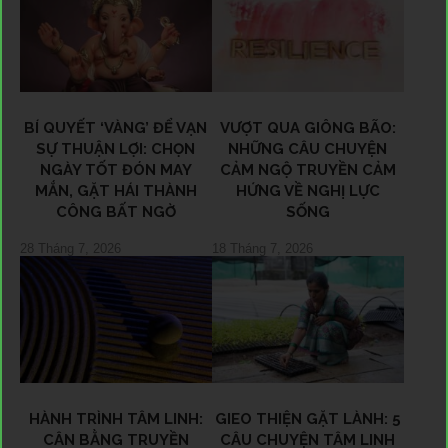
BÍ QUYẾT ‘VÀNG’ ĐỂ VẠN
VƯỢT QUA GIÔNG BÃO:
SỰ THUẬN LỢI: CHỌN
NHỮNG CÂU CHUYỆN
NGÀY TỐT ĐÓN MAY
CẢM NGỘ TRUYỀN CẢM
MẮN, GẶT HÁI THÀNH
HỨNG VỀ NGHỊ LỰC
CÔNG BẤT NGỜ
SỐNG
28 Tháng 7, 2026
18 Tháng 7, 2026
HÀNH TRÌNH TÂM LINH:
GIEO THIỆN GẶT LÀNH: 5
CÂN BẰNG TRUYỀN
CÂU CHUYỆN TÂM LINH