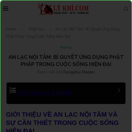
Home
Phật học
An Lạc Nội Tâm: Bí Quyết Ứng Dụng
Phật Pháp Trong Cuộc Sống Hiện Đại
Phật học
AN LẠC NỘI TÂM: BÍ QUYẾT ỨNG DỤNG PHẬT
PHÁP TRONG CUỘC SỐNG HIỆN ĐẠI
Được viết bởi
Fengshui Master
NỘI DUNG CHÍNH
GIỚI THIỆU VỀ AN LẠC NỘI TÂM VÀ
SỰ CẦN THIẾT TRONG CUỘC SỐNG
HIỆN ĐẠI