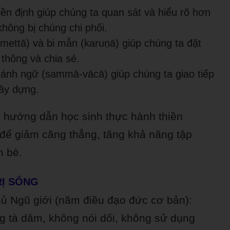
ền định giúp chúng ta quan sát và hiểu rõ hơn
hông bị chúng chi phối.
(mettā) và bi mẫn (karuṇā) giúp chúng ta đặt
 thông và chia sẻ.
nh ngữ (sammā-vācā) giúp chúng ta giao tiếp
xây dựng.
ể hướng dẫn học sinh thực hành thiền
 để giảm căng thẳng, tăng khả năng tập
n bè.
RỊ SỐNG
hủ Ngũ giới (năm điều đạo đức cơ bản):
g tà dâm, không nói dối, không sử dụng