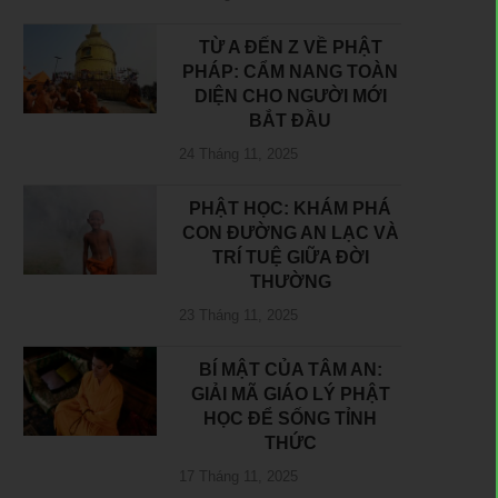
TỪ A ĐẾN Z VỀ PHẬT
PHÁP: CẨM NANG TOÀN
DIỆN CHO NGƯỜI MỚI
BẮT ĐẦU
24 Tháng 11, 2025
PHẬT HỌC: KHÁM PHÁ
CON ĐƯỜNG AN LẠC VÀ
TRÍ TUỆ GIỮA ĐỜI
THƯỜNG
23 Tháng 11, 2025
BÍ MẬT CỦA TÂM AN:
GIẢI MÃ GIÁO LÝ PHẬT
HỌC ĐỂ SỐNG TỈNH
THỨC
17 Tháng 11, 2025