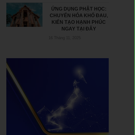
ỨNG DỤNG PHẬT HỌC:
CHUYỂN HÓA KHỔ ĐAU,
KIẾN TẠO HẠNH PHÚC
NGAY TẠI ĐÂY
16 Tháng 11, 2025