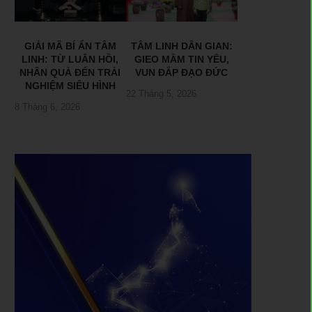
GIẢI MÃ BÍ ẨN TÂM
TÂM LINH DÂN GIAN:
LINH: TỪ LUÂN HỒI,
GIEO MẦM TIN YÊU,
NHÂN QUẢ ĐẾN TRẢI
VUN ĐẮP ĐẠO ĐỨC
NGHIỆM SIÊU HÌNH
22 Tháng 5, 2026
8 Tháng 6, 2026