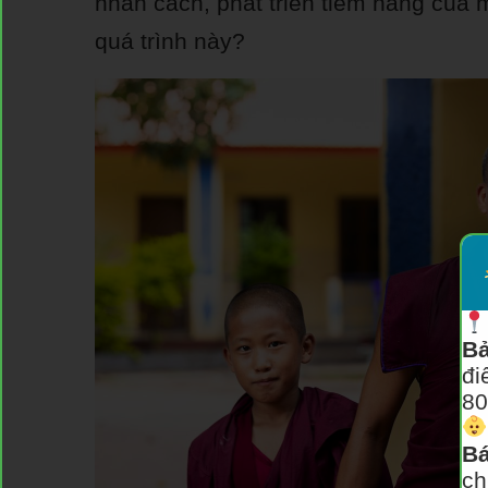
nhân cách, phát triển tiềm năng của 
quá trình này?
Bả
đi
80
Bá
ch