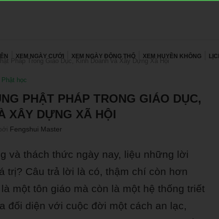
YÊN
XEM NGÀY CƯỚI
XEM NGÀY ĐỘNG THỔ
XEM HUYỀN KHÔNG
LỊ
Phật Pháp Trong Giáo Dục, Kinh Doanh và Xây Dựng Xã Hội
Phật học
DỤNG PHẬT PHÁP TRONG GIÁO DỤC,
À XÂY DỰNG XÃ HỘI
bởi
Fengshui Master
g và thách thức ngày nay, liệu những lời
trị? Câu trả lời là có, thậm chí còn hơn
 là một tôn giáo mà còn là một hệ thống triết
 đối diện với cuộc đời một cách an lạc,