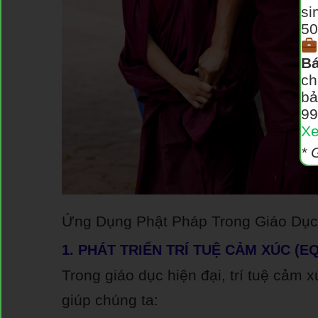
si
50
Bá
ch
bả
99
Xe
* 
Ứng Dụng Phật Pháp Trong Giáo Dục
1. PHÁT TRIỂN TRÍ TUỆ CẢM XÚC (EQ
Trong giáo dục hiện đại, trí tuệ cảm 
giúp chúng ta: