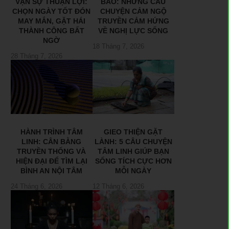
VẠN SỰ THUẬN LỢI:
BÃO: NHỮNG CÂU
CHỌN NGÀY TỐT ĐÓN
CHUYỆN CẢM NGỘ
MAY MẮN, GẶT HÁI
TRUYỀN CẢM HỨNG
THÀNH CÔNG BẤT
VỀ NGHỊ LỰC SỐNG
NGỜ
18 Tháng 7, 2026
28 Tháng 7, 2026
HÀNH TRÌNH TÂM
GIEO THIỆN GẶT
LINH: CÂN BẰNG
LÀNH: 5 CÂU CHUYỆN
TRUYỀN THỐNG VÀ
TÂM LINH GIÚP BẠN
HIỆN ĐẠI ĐỂ TÌM LẠI
SỐNG TÍCH CỰC HƠN
BÌNH AN NỘI TÂM
MỖI NGÀY
24 Tháng 6, 2026
12 Tháng 6, 2026