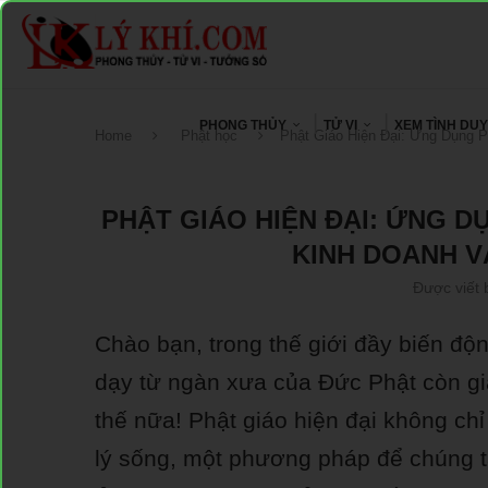
PHONG THỦY
TỬ VI
XEM TÌNH DU
Home
Phật học
Phật Giáo Hiện Đại: Ứng Dụng 
PHẬT GIÁO HIỆN ĐẠI: ỨNG 
KINH DOANH V
Được viết 
Chào bạn, trong thế giới đầy biến độn
dạy từ ngàn xưa của Đức Phật còn giá 
thế nữa! Phật giáo hiện đại không chỉ
lý sống, một phương pháp để chúng ta