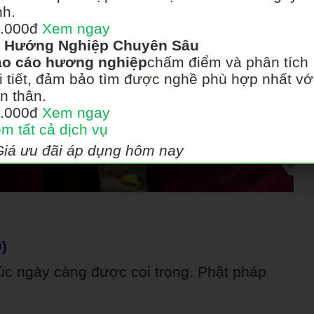
nh.
.000đ
Xem ngay
Hướng Nghiệp Chuyên Sâu
o cáo hương nghiệp
chấm điểm và phân tích
i tiết, đảm bảo tìm được nghề phù hợp nhất vớ
n thân.
.000đ
Xem ngay
m tất cả dịch vụ
Giá ưu đãi áp dụng hôm nay
)
xúc ngày càng được coi trọng. Phật pháp