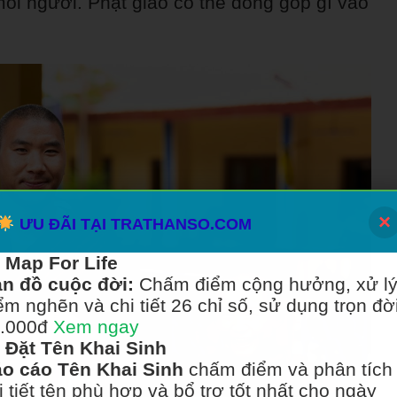
mỗi người. Phật giáo có thể đóng góp gì vào
×
ƯU ĐÃI TẠI TRATHANSO.COM
Map For Life
n đồ cuộc đời:
Chấm điểm cộng hưởng, xử l
ểm nghẽn và chi tiết 26 chỉ số, sử dụng trọn đời
.000đ
Xem ngay
Đặt Tên Khai Sinh
o cáo Tên Khai Sinh
chấm điểm và phân tích
i tiết tên phù hợp và bổ trợ tốt nhất cho ngày