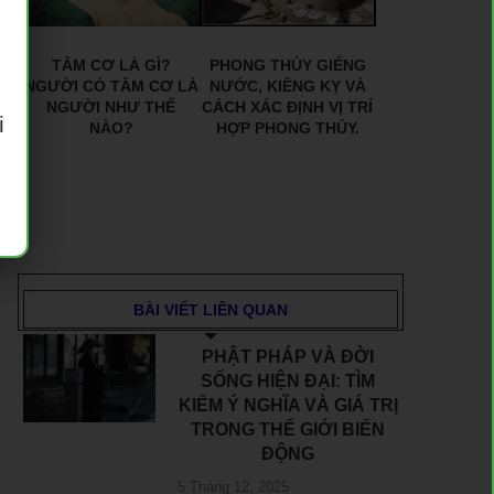
TÂM CƠ LÀ GÌ?
PHONG THỦY GIẾNG
NGƯỜI CÓ TÂM CƠ LÀ
NƯỚC, KIÊNG KỴ VÀ
NGƯỜI NHƯ THẾ
CÁCH XÁC ĐỊNH VỊ TRÍ
i
NÀO?
HỢP PHONG THỦY.
BÀI VIẾT LIÊN QUAN
PHẬT PHÁP VÀ ĐỜI
SỐNG HIỆN ĐẠI: TÌM
KIẾM Ý NGHĨA VÀ GIÁ TRỊ
TRONG THẾ GIỚI BIẾN
ĐỘNG
5 Tháng 12, 2025