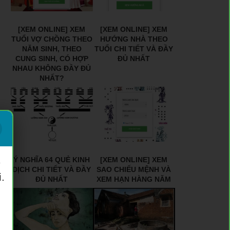
[XEM ONLINE] XEM
[XEM ONLINE] XEM
TUỔI VỢ CHỒNG THEO
HƯỚNG NHÀ THEO
NĂM SINH, THEO
TUỔI CHI TIẾT VÀ ĐẦY
CUNG SINH, CÓ HỢP
ĐỦ NHẤT
NHAU KHÔNG ĐẦY ĐỦ
NHẤT?
Ý NGHĨA 64 QUẺ KINH
[XEM ONLINE] XEM
ý
DỊCH CHI TIẾT VÀ ĐẦY
SAO CHIẾU MỆNH VÀ
.
ĐỦ NHẤT
XEM HẠN HÀNG NĂM