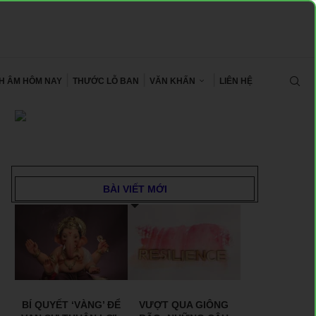
CH ÂM HÔM NAY
THƯỚC LỖ BAN
VĂN KHẤN
LIÊN HỆ
BÀI VIẾT MỚI
BÍ QUYẾT ‘VÀNG’ ĐỂ
VƯỢT QUA GIÔNG