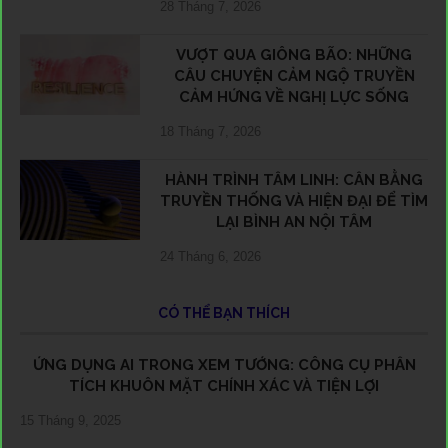
28 Tháng 7, 2026
VƯỢT QUA GIÔNG BÃO: NHỮNG
CÂU CHUYỆN CẢM NGỘ TRUYỀN
CẢM HỨNG VỀ NGHỊ LỰC SỐNG
18 Tháng 7, 2026
HÀNH TRÌNH TÂM LINH: CÂN BẰNG
TRUYỀN THỐNG VÀ HIỆN ĐẠI ĐỂ TÌM
LẠI BÌNH AN NỘI TÂM
24 Tháng 6, 2026
CÓ THỂ BẠN THÍCH
ỨNG DỤNG AI TRONG XEM TƯỚNG: CÔNG CỤ PHÂN
TÍCH KHUÔN MẶT CHÍNH XÁC VÀ TIỆN LỢI
15 Tháng 9, 2025