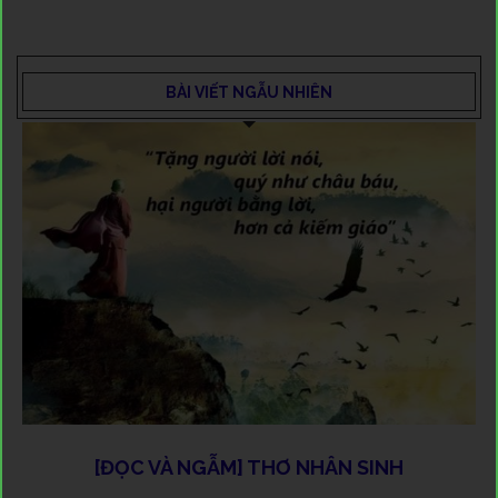
BÀI VIẾT NGẪU NHIÊN
[ĐỌC VÀ NGẪM] THƠ NHÂN SINH
H
B
G