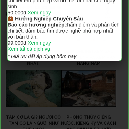
chi tiết tên phù hợp và bổ trợ tốt nhất cho ngày
sinh.
50.000đ
Xem ngay
Hướng Nghiệp Chuyên Sâu
Báo cáo hương nghiệp
chấm điểm và phân tích
chi tiết, đảm bảo tìm được nghề phù hợp nhất
với bản thân.
99.000đ
Xem ngay
Xem tất cả dịch vụ
Ý NGHĨA 64 QUẺ KINH
[XEM ONLINE] XEM SAO
* Giá ưu đãi áp dụng hôm nay
DỊCH CHI TIẾT VÀ ĐẦY ĐỦ
CHIẾU MỆNH VÀ XEM HẠN
NHẤT
HÀNG NĂM
TÂM CƠ LÀ GÌ? NGƯỜI CÓ
PHONG THỦY GIẾNG
TÂM CƠ LÀ NGƯỜI NHƯ
NƯỚC, KIÊNG KỴ VÀ CÁCH