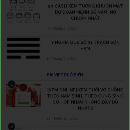
20 CÁCH XEM TƯỚNG KHUÔN MẶT
DỰ ĐOÁN MỆNH SỐ NAM, NỮ
CHUẨN NHẤT
30 Tháng 4, 2023
Ý NGHĨA QUẺ SỐ 31 TRẠCH SƠN
HÀM
17 Tháng 3, 2021
BÀI VIẾT PHỔ BIẾN
1
[XEM ONLINE] XEM TUỔI VỢ CHỒNG
THEO NĂM SINH, THEO CUNG SINH,
CÓ HỢP NHAU KHÔNG ĐẦY ĐỦ
NHẤT?
21 Tháng 12, 2021
2