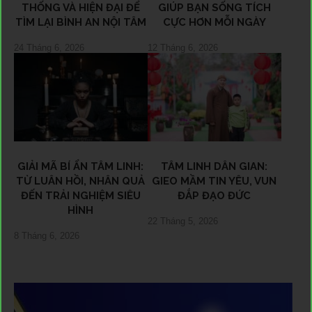
THỐNG VÀ HIỆN ĐẠI ĐỂ
GIÚP BẠN SỐNG TÍCH
TÌM LẠI BÌNH AN NỘI TÂM
CỰC HƠN MỖI NGÀY
24 Tháng 6, 2026
12 Tháng 6, 2026
GIẢI MÃ BÍ ẨN TÂM LINH:
TÂM LINH DÂN GIAN:
TỪ LUÂN HỒI, NHÂN QUẢ
GIEO MẦM TIN YÊU, VUN
ĐẾN TRẢI NGHIỆM SIÊU
ĐẮP ĐẠO ĐỨC
HÌNH
22 Tháng 5, 2026
8 Tháng 6, 2026