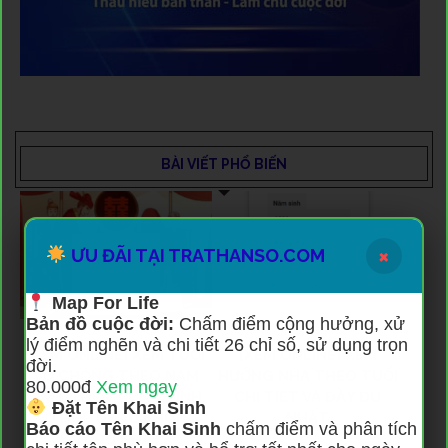
BÀI VIẾT PHỔ BIẾN
×
ƯU ĐÃI TẠI TRATHANSO.COM
Map For Life
Bản đồ cuộc đời:
Chấm điểm cộng hưởng, xử
lý điểm nghẽn và chi tiết 26 chỉ số, sử dụng trọn
[XEM ONLINE] XEM TUỔI
[XEM ONLINE] XEM
đời.
VỢ CHỒNG THEO NĂM
HƯỚNG NHÀ THEO TUỔI
80.000đ
Xem ngay
SINH, THEO CUNG SINH,
CHI TIẾT VÀ ĐẦY ĐỦ
Đặt Tên Khai Sinh
CÓ HỢP NHAU KHÔNG
NHẤT
Báo cáo Tên Khai Sinh
chấm điểm và phân tích
ĐẦY ĐỦ NHẤT?