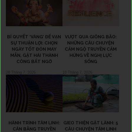
BÍ QUYẾT ‘VÀNG’ ĐỂ VẠN
VƯỢT QUA GIÔNG BÃO:
SỰ THUẬN LỢI: CHỌN
NHỮNG CÂU CHUYỆN
NGÀY TỐT ĐÓN MAY
CẢM NGỘ TRUYỀN CẢM
MẮN, GẶT HÁI THÀNH
HỨNG VỀ NGHỊ LỰC
CÔNG BẤT NGỜ
SỐNG
28 Tháng 7, 2026
18 Tháng 7, 2026
HÀNH TRÌNH TÂM LINH:
GIEO THIỆN GẶT LÀNH: 5
CÂN BẰNG TRUYỀN
CÂU CHUYỆN TÂM LINH