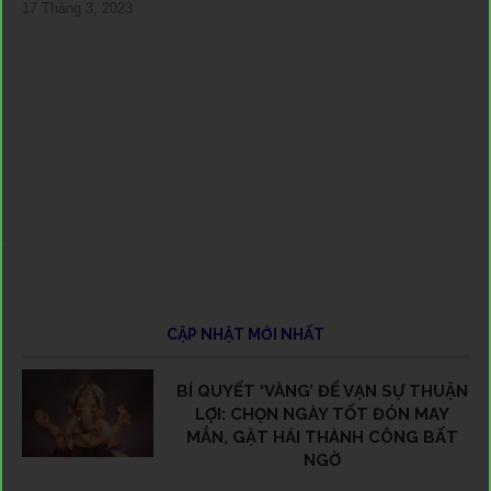
17 Tháng 3, 2023
12 
2 T
5 T
8 T
24 
30 
1 T
7 T
25 
5 T
19 
3 T
22 
2 T
30 
24 
12 
29 
2 T
CẬP NHẬT MỚI NHẤT
BÍ QUYẾT ‘VÀNG’ ĐỂ VẠN SỰ THUẬN
LỢI: CHỌN NGÀY TỐT ĐÓN MAY
MẮN, GẶT HÁI THÀNH CÔNG BẤT
NGỜ