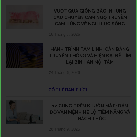
VƯỢT QUA GIÔNG BÃO: NHỮNG
CÂU CHUYỆN CẢM NGỘ TRUYỀN
CẢM HỨNG VỀ NGHỊ LỰC SỐNG
18 Tháng 7, 2026
HÀNH TRÌNH TÂM LINH: CÂN BẰNG
TRUYỀN THỐNG VÀ HIỆN ĐẠI ĐỂ TÌM
LẠI BÌNH AN NỘI TÂM
24 Tháng 6, 2026
CÓ THỂ BẠN THÍCH
12 CUNG TRÊN KHUÔN MẶT: BẢN
ĐỒ VẬN MỆNH HÉ LỘ TIỀM NĂNG VÀ
THÁCH THỨC
28 Tháng 9, 2025