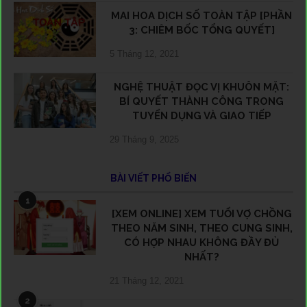
MAI HOA DỊCH SỐ TOÀN TẬP [PHẦN
3: CHIÊM BỐC TỔNG QUYẾT]
5 Tháng 12, 2021
NGHỆ THUẬT ĐỌC VỊ KHUÔN MẶT:
BÍ QUYẾT THÀNH CÔNG TRONG
TUYỂN DỤNG VÀ GIAO TIẾP
29 Tháng 9, 2025
BÀI VIẾT PHỔ BIẾN
1
[XEM ONLINE] XEM TUỔI VỢ CHỒNG
THEO NĂM SINH, THEO CUNG SINH,
CÓ HỢP NHAU KHÔNG ĐẦY ĐỦ
NHẤT?
21 Tháng 12, 2021
2