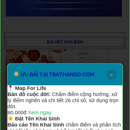
BÀI VIẾT PHỔ BIẾN
×
ƯU ĐÃI TẠI TRATHANSO.COM
Map For Life
Bản đồ cuộc đời:
Chấm điểm cộng hưởng, xử
[XEM ONLINE] XEM TUỔI
[XEM ONLINE] XEM
lý điểm nghẽn và chi tiết 26 chỉ số, sử dụng trọn
VỢ CHỒNG THEO NĂM
HƯỚNG NHÀ THEO TUỔI
đời.
SINH, THEO CUNG SINH,
CHI TIẾT VÀ ĐẦY ĐỦ
80.000đ
Xem ngay
CÓ HỢP NHAU KHÔNG
NHẤT
Đặt Tên Khai Sinh
ĐẦY ĐỦ NHẤT?
Báo cáo Tên Khai Sinh
chấm điểm và phân tích