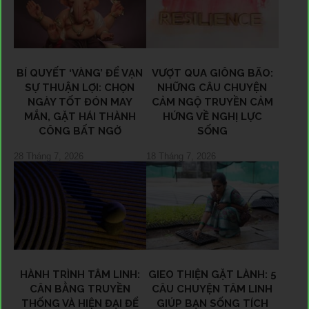
BÍ QUYẾT ‘VÀNG’ ĐỂ VẠN
VƯỢT QUA GIÔNG BÃO:
SỰ THUẬN LỢI: CHỌN
NHỮNG CÂU CHUYỆN
NGÀY TỐT ĐÓN MAY
CẢM NGỘ TRUYỀN CẢM
MẮN, GẶT HÁI THÀNH
HỨNG VỀ NGHỊ LỰC
CÔNG BẤT NGỜ
SỐNG
28 Tháng 7, 2026
18 Tháng 7, 2026
HÀNH TRÌNH TÂM LINH:
GIEO THIỆN GẶT LÀNH: 5
CÂN BẰNG TRUYỀN
CÂU CHUYỆN TÂM LINH
THỐNG VÀ HIỆN ĐẠI ĐỂ
GIÚP BẠN SỐNG TÍCH