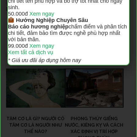
chi tiết tên phù hợp và bổ trợ tốt nhất cho ngày
sinh.
50.000đ
Xem ngay
Hướng Nghiệp Chuyên Sâu
Báo cáo hương nghiệp
chấm điểm và phân tích
chi tiết, đảm bảo tìm được nghề phù hợp nhất
với bản thân.
99.000đ
Xem ngay
Ý NGHĨA 64 QUẺ KINH
[XEM ONLINE] XEM SAO
Xem tất cả dịch vụ
DỊCH CHI TIẾT VÀ ĐẦY ĐỦ
CHIẾU MỆNH VÀ XEM HẠN
* Giá ưu đãi áp dụng hôm nay
NHẤT
HÀNG NĂM
TÂM CƠ LÀ GÌ? NGƯỜI CÓ
PHONG THỦY GIẾNG
TÂM CƠ LÀ NGƯỜI NHƯ
NƯỚC, KIÊNG KỴ VÀ CÁCH
THẾ NÀO?
XÁC ĐỊNH VỊ TRÍ HỢP