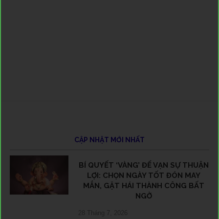
24 
10 
24 
21 
11 
CẬP NHẬT MỚI NHẤT
BÍ QUYẾT ‘VÀNG’ ĐỂ VẠN SỰ THUẬN
LỢI: CHỌN NGÀY TỐT ĐÓN MAY
MẮN, GẶT HÁI THÀNH CÔNG BẤT
NGỜ
28 Tháng 7, 2026