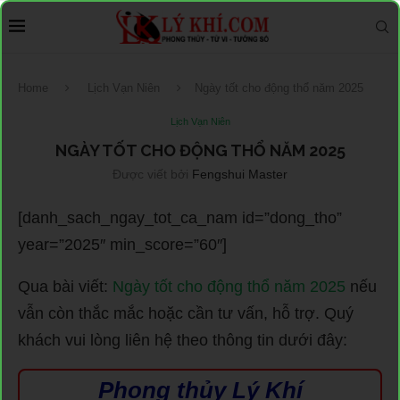
Home
Lịch Vạn Niên
Ngày tốt cho động thổ năm 2025
Lịch Vạn Niên
NGÀY TỐT CHO ĐỘNG THỔ NĂM 2025
Được viết bởi
Fengshui Master
[danh_sach_ngay_tot_ca_nam id=”dong_tho”
year=”2025″ min_score=”60″]
Qua bài viết:
Ngày tốt cho động thổ năm 2025
nếu
vẫn còn thắc mắc hoặc cần tư vấn, hỗ trợ. Quý
khách vui lòng liên hệ theo thông tin dưới đây:
Phong thủy Lý Khí