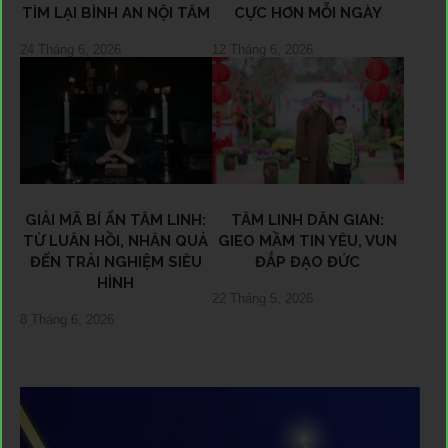
TÌM LẠI BÌNH AN NỘI TÂM
CỰC HƠN MỖI NGÀY
24 Tháng 6, 2026
12 Tháng 6, 2026
GIẢI MÃ BÍ ẨN TÂM LINH:
TÂM LINH DÂN GIAN:
TỪ LUÂN HỒI, NHÂN QUẢ
GIEO MẦM TIN YÊU, VUN
ĐẾN TRẢI NGHIỆM SIÊU
ĐẮP ĐẠO ĐỨC
HÌNH
22 Tháng 5, 2026
8 Tháng 6, 2026