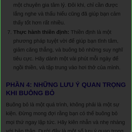
một chuyên gia tâm lý. Đôi khi, chỉ cần được
lắng nghe và thấu hiểu cũng đã giúp bạn cảm
thấy tốt hơn rất nhiều.
Thực hành thiền định:
Thiền định là một
phương pháp tuyệt vời để giúp bạn tĩnh tâm,
giảm căng thẳng, và buông bỏ những suy nghĩ
tiêu cực. Hãy dành một vài phút mỗi ngày để
ngồi thiền, và tập trung vào hơi thở của mình.
PHẦN 4: NHỮNG LƯU Ý QUAN TRỌNG
KHI BUÔNG BỎ
Buông bỏ là một quá trình, không phải là một sự
kiện. Đừng mong đợi rằng bạn có thể buông bỏ
mọi thứ ngay lập tức. Hãy kiên nhẫn và nhẹ nhàng
với bản thân. Dưới đây là một số lưu ý quan trọng