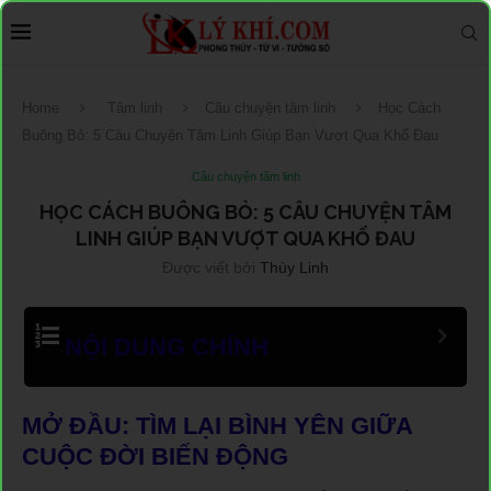
Home
Tâm linh
Câu chuyện tâm linh
Học Cách
Buông Bỏ: 5 Câu Chuyện Tâm Linh Giúp Bạn Vượt Qua Khổ Đau
Câu chuyện tâm linh
HỌC CÁCH BUÔNG BỎ: 5 CÂU CHUYỆN TÂM
LINH GIÚP BẠN VƯỢT QUA KHỔ ĐAU
Được viết bởi
Thùy Linh
NỘI DUNG CHÍNH
MỞ ĐẦU: TÌM LẠI BÌNH YÊN GIỮA
CUỘC ĐỜI BIẾN ĐỘNG