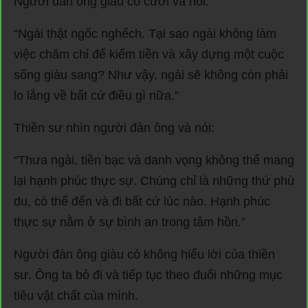
Người đàn ông giàu có cười và nói:
“Ngài thật ngốc nghếch. Tại sao ngài không làm
việc chăm chỉ để kiếm tiền và xây dựng một cuộc
sống giàu sang? Như vậy, ngài sẽ không còn phải
lo lắng về bất cứ điều gì nữa.”
Thiền sư nhìn người đàn ông và nói:
“Thưa ngài, tiền bạc và danh vọng không thể mang
lại hạnh phúc thực sự. Chúng chỉ là những thứ phù
du, có thể đến và đi bất cứ lúc nào. Hạnh phúc
thực sự nằm ở sự bình an trong tâm hồn.”
Người đàn ông giàu có không hiểu lời của thiền
sư. Ông ta bỏ đi và tiếp tục theo đuổi những mục
tiêu vật chất của mình.