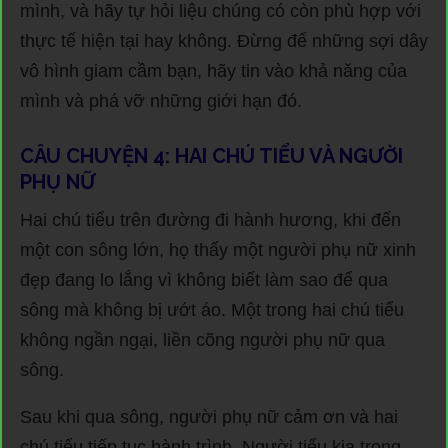
mình, và hãy tự hỏi liệu chúng có còn phù hợp với
thực tế hiện tại hay không. Đừng để những sợi dây
vô hình giam cầm bạn, hãy tin vào khả năng của
mình và phá vỡ những giới hạn đó.
CÂU CHUYỆN 4: HAI CHÚ TIỂU VÀ NGƯỜI
PHỤ NỮ
Hai chú tiểu trên đường đi hành hương, khi đến
một con sông lớn, họ thấy một người phụ nữ xinh
đẹp đang lo lắng vì không biết làm sao để qua
sông mà không bị ướt áo. Một trong hai chú tiểu
không ngần ngại, liền cõng người phụ nữ qua
sông.
Sau khi qua sông, người phụ nữ cảm ơn và hai
chú tiểu tiếp tục hành trình. Người tiểu kia trong