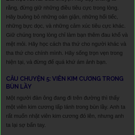
rằng, đừng giữ những điều tiêu cực trong lòng.
Hãy buông bỏ những oán giận, những hối tiếc,
những bực dọc, và những cảm xúc tiêu cực khác.
Giữ chúng trong lòng chỉ làm bạn thêm đau khổ và
mệt mỏi. Hãy học cách tha thứ cho người khác và
tha thứ cho chính mình. Hãy sống trọn vẹn trong
hiện tại, và đừng để quá khứ ám ảnh bạn.
CÂU CHUYỆN 5: VIÊN KIM CƯƠNG TRONG
BÙN LẦY
Một người đàn ông đang đi trên đường thì thấy
một viên kim cương lấp lánh trong bùn lầy. Anh ta
rất muốn nhặt viên kim cương đó lên, nhưng anh
ta lại sợ bẩn tay.