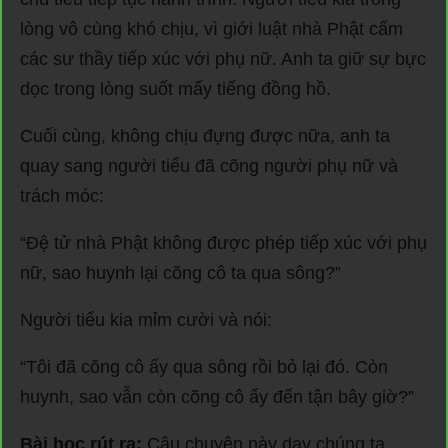
lòng vô cùng khó chịu, vì giới luật nhà Phật cấm
các sư thầy tiếp xúc với phụ nữ. Anh ta giữ sự bực
dọc trong lòng suốt mấy tiếng đồng hồ.
Cuối cùng, không chịu đựng được nữa, anh ta
quay sang người tiểu đã cõng người phụ nữ và
trách móc:
“Đệ tử nhà Phật không được phép tiếp xúc với phụ
nữ, sao huynh lại cõng cô ta qua sông?”
Người tiểu kia mỉm cười và nói:
“Tôi đã cõng cô ấy qua sông rồi bỏ lại đó. Còn
huynh, sao vẫn còn cõng cô ấy đến tận bây giờ?”
Bài học rút ra:
Câu chuyện này dạy chúng ta