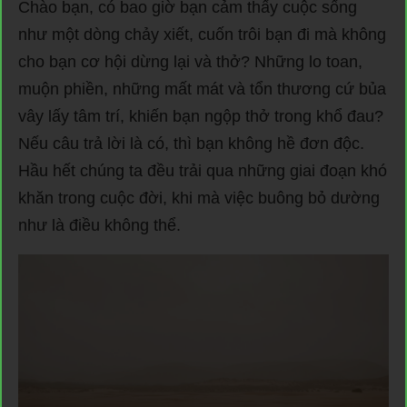
Chào bạn, có bao giờ bạn cảm thấy cuộc sống
như một dòng chảy xiết, cuốn trôi bạn đi mà không
cho bạn cơ hội dừng lại và thở? Những lo toan,
muộn phiền, những mất mát và tổn thương cứ bủa
vây lấy tâm trí, khiến bạn ngộp thở trong khổ đau?
Nếu câu trả lời là có, thì bạn không hề đơn độc.
Hầu hết chúng ta đều trải qua những giai đoạn khó
khăn trong cuộc đời, khi mà việc buông bỏ dường
như là điều không thể.