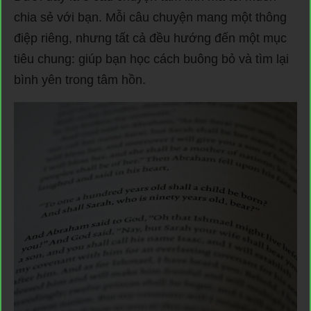
chia sẻ với bạn. Mỗi câu chuyện mang một thông
điệp riêng, nhưng tất cả đều hướng đến một mục
tiêu chung: giúp bạn học cách buông bỏ và tìm lại
bình yên trong tâm hồn.