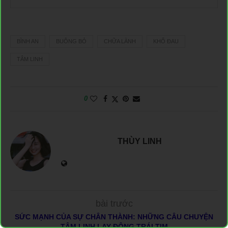
BÌNH AN
BUÔNG BỎ
CHỮA LÀNH
KHỔ ĐAU
TÂM LINH
0
THÙY LINH
bài trước
SỨC MẠNH CỦA SỰ CHÂN THÀNH: NHỮNG CÂU CHUYỆN
TÂM LINH LAY ĐỘNG TRÁI TIM