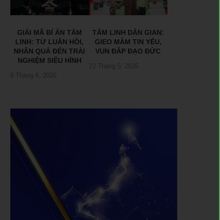
GIẢI MÃ BÍ ẨN TÂM
TÂM LINH DÂN GIAN:
LINH: TỪ LUÂN HỒI,
GIEO MẦM TIN YÊU,
NHÂN QUẢ ĐẾN TRẢI
VUN ĐẮP ĐẠO ĐỨC
NGHIỆM SIÊU HÌNH
22 Tháng 5, 2026
8 Tháng 6, 2026