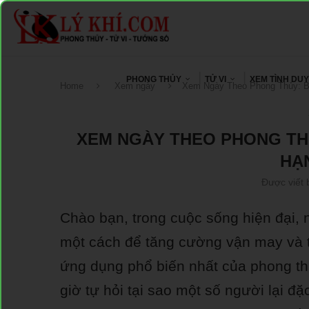
PHONG THỦY
TỬ VI
XEM TÌNH DU
Home
Xem ngày
Xem Ngày Theo Phong Thủy: B
XEM NGÀY THEO PHONG THỦ
HẠ
Được viết 
Chào bạn, trong cuộc sống hiện đại,
một cách để tăng cường vận may và t
ứng dụng phổ biến nhất của phong th
giờ tự hỏi tại sao một số người lại đặ