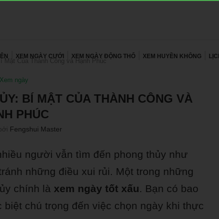
YÊN
XEM NGÀY CƯỚI
XEM NGÀY ĐỘNG THỔ
XEM HUYỀN KHÔNG
LỊ
í Mật Của Thành Công và Hạnh Phúc
Xem ngày
Y: BÍ MẬT CỦA THÀNH CÔNG VÀ
NH PHÚC
bởi
Fengshui Master
 nhiều người vẫn tìm đến phong thủy như
ránh những điều xui rủi. Một trong những
ủy chính là
xem ngày tốt xấu
. Bạn có bao
c biệt chú trọng đến việc chọn ngày khi thực