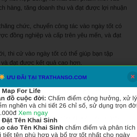
ách hàng, tăng doanh thu và đạt được lợi nhuận
thăng chức, chuyển công tác vào ngày tốt có
ợc đồng nghiệp và cấp trên yêu mến, và đạt
, thi cử vào ngày tốt có thể giúp bạn tập
n và đạt được kết quả cao hơn.
×
ƯU ĐÃI TẠI TRATHANSO.COM
Map For Life
 việc xem ngày tốt xấu còn có thể ảnh
n đồ cuộc đời:
Chấm điểm cộng hưởng, xử l
 đình, chẳng hạn như:
ểm nghẽn và chi tiết 26 chỉ số, sử dụng trọn đời
.000đ
Xem ngay
ày tốt có thể giúp vợ chồng hòa thuận, yêu
Đặt Tên Khai Sinh
 mạnh, ngoan ngoãn.
o cáo Tên Khai Sinh
chấm điểm và phân tích
i tiết tên phù hợp và bổ trợ tốt nhất cho ngày
ật, điều trị bệnh vào ngày tốt có thể giúp bạn