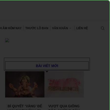
CH ÂM HÔM NAY
THƯỚC LỖ BAN
VĂN KHẤN
LIÊN HỆ
BÀI VIẾT MỚI
BÍ QUYẾT ‘VÀNG’ ĐỂ
VƯỢT QUA GIÔNG