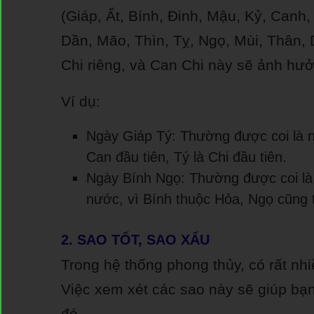
(Giáp, Ất, Bính, Đinh, Mậu, Kỷ, Canh
Dần, Mão, Thìn, Tỵ, Ngọ, Mùi, Thân, 
Chi riêng, và Can Chi này sẽ ảnh hư
Ví dụ:
Ngày Giáp Tý: Thường được coi là ng
Can đầu tiên, Tý là Chi đầu tiên.
Ngày Bính Ngọ: Thường được coi là 
nước, vì Bính thuộc Hỏa, Ngọ cũng
2. SAO TỐT, SAO XẤU
Trong hệ thống phong thủy, có rất nh
Việc xem xét các sao này sẽ giúp bạ
đó.