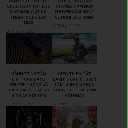
VẠN SỰ THUẬN LỢI:
BÃO: NHỮNG CÂU
CHỌN NGÀY TỐT ĐÓN
CHUYỆN CẢM NGỘ
MAY MẮN, GẶT HÁI
TRUYỀN CẢM HỨNG
THÀNH CÔNG BẤT
VỀ NGHỊ LỰC SỐNG
NGỜ
18 Tháng 7, 2026
28 Tháng 7, 2026
HÀNH TRÌNH TÂM
GIEO THIỆN GẶT
LINH: CÂN BẰNG
LÀNH: 5 CÂU CHUYỆN
TRUYỀN THỐNG VÀ
TÂM LINH GIÚP BẠN
HIỆN ĐẠI ĐỂ TÌM LẠI
SỐNG TÍCH CỰC HƠN
BÌNH AN NỘI TÂM
MỖI NGÀY
24 Tháng 6, 2026
12 Tháng 6, 2026