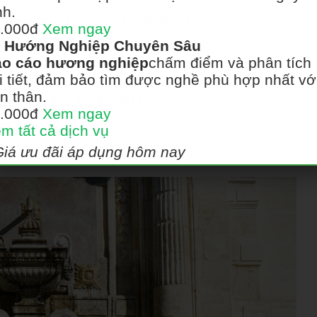
nh.
ánh được những biến chứng nguy hiểm.
.000đ
Xem ngay
ch vào ngày tốt có thể giúp gia đình hòa
Hướng Nghiệp Chuyên Sâu
o cáo hương nghiệp
chấm điểm và phân tích
i tiết, đảm bảo tìm được nghề phù hợp nhất vớ
n thân.
XEM NGÀY TỐT XẤU
.000đ
Xem ngay
xác, bạn cần phải xem xét nhiều yếu tố
m tất cả dịch vụ
Giá ưu đãi áp dụng hôm nay