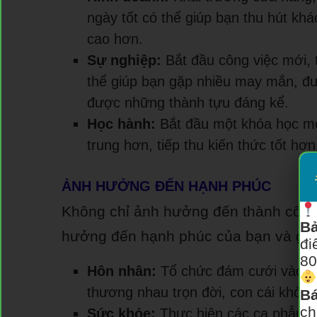
ngày tốt có thể giúp bạn thu hút kh
cao hơn.
Sự nghiệp:
Bắt đầu công việc mới, 
thể giúp bạn gặp nhiều may mắn, đư
được những thành tựu đáng kể.
Học hành:
Bắt đầu một khóa học mới
trung hơn, tiếp thu kiến thức tốt hơ
ẢNH HƯỞNG ĐẾN HẠNH PHÚC
Không chỉ ảnh hưởng đến thành công,
Bả
hưởng đến hạnh phúc của bạn và gia
đi
80
Hôn nhân:
Tổ chức đám cưới vào ng
thương nhau trọn đời, con cái khỏe
Bá
ch
Sức khỏe:
Thực hiện các ca phẫu thu