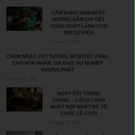
CẨM NANG XEM NGÀY:
HƯỚNG DẪN CHI TIẾT
CHỌN NGÀY LÀNH CHO
MỌI SỰ KIỆN
4 Tháng 12, 2025
CHỌN NGÀY CÁT TƯỜNG: BÍ QUYẾT VÀNG
CHO HÔN NHÂN, GIA ĐẠO, SỰ NGHIỆP
VƯỢNG PHÁT
3 Tháng 12, 2025
NGÀY TỐT TRONG
THÁNG – CÁCH CHỌN
NGÀY ĐẸP NHẤT ĐỂ TỔ
CHỨC LỄ CƯỚI
30 Tháng 11, 2025