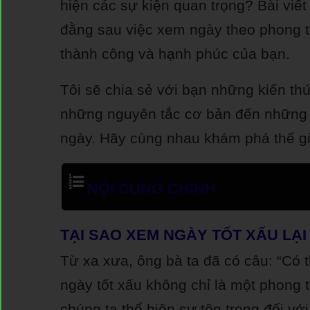
hiện các sự kiện quan trọng? Bài viế
đằng sau việc xem ngày theo phong t
thành công và hạnh phúc của bạn.
Tôi sẽ chia sẻ với bạn những kiến th
những nguyên tắc cơ bản đến những 
ngày. Hãy cùng nhau khám phá thế gi
NỘI DUNG CHÍNH
TẠI SAO XEM NGÀY TỐT XẤU LẠ
Từ xa xưa, ông bà ta đã có câu: “Có t
ngày tốt xấu không chỉ là một phong 
chúng ta thể hiện sự tôn trọng đối vớ