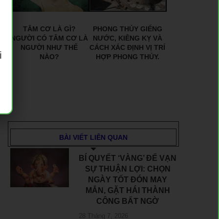
TÂM CƠ LÀ GÌ?
PHONG THỦY GIẾNG
NGƯỜI CÓ TÂM CƠ LÀ
NƯỚC, KIÊNG KỴ VÀ
NGƯỜI NHƯ THẾ
CÁCH XÁC ĐỊNH VỊ TRÍ
i
NÀO?
HỢP PHONG THỦY.
BÀI VIẾT LIÊN QUAN
BÍ QUYẾT ‘VÀNG’ ĐỂ VẠN
SỰ THUẬN LỢI: CHỌN
NGÀY TỐT ĐÓN MAY
MẮN, GẶT HÁI THÀNH
CÔNG BẤT NGỜ
28 Tháng 7, 2026