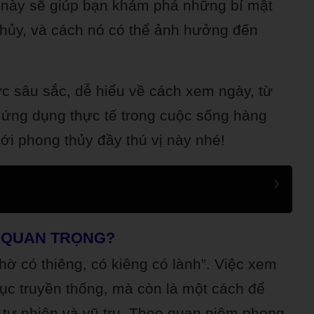
t này sẽ giúp bạn khám phá những bí mật
hủy, và cách nó có thể ảnh hưởng đến
ức sâu sắc, dễ hiểu về cách xem ngày, từ
ứng dụng thực tế trong cuộc sống hàng
ới phong thủy đầy thú vị này nhé!
I QUAN TRỌNG?
hờ có thiêng, có kiêng có lành”. Việc xem
tục truyền thống, mà còn là một cách để
i tự nhiên và vũ trụ. Theo quan niệm phong