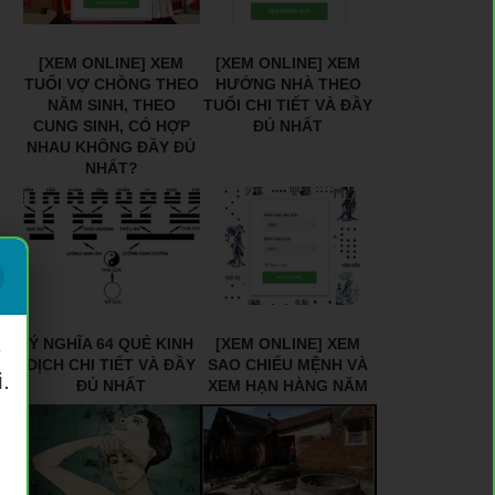
[XEM ONLINE] XEM
[XEM ONLINE] XEM
TUỔI VỢ CHỒNG THEO
HƯỚNG NHÀ THEO
NĂM SINH, THEO
TUỔI CHI TIẾT VÀ ĐẦY
CUNG SINH, CÓ HỢP
ĐỦ NHẤT
NHAU KHÔNG ĐẦY ĐỦ
NHẤT?
Ý NGHĨA 64 QUẺ KINH
[XEM ONLINE] XEM
ý
DỊCH CHI TIẾT VÀ ĐẦY
SAO CHIẾU MỆNH VÀ
.
ĐỦ NHẤT
XEM HẠN HÀNG NĂM