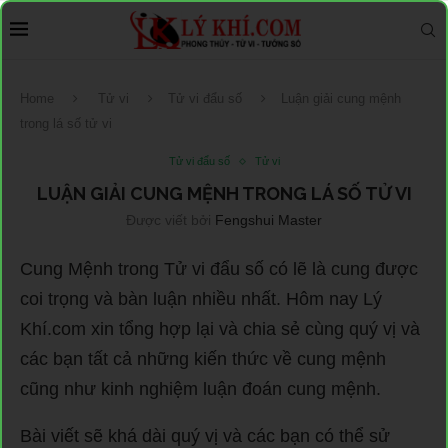
Home
Tử vi
Tử vi đẩu số
Luận giải cung mệnh
trong lá số tử vi
Tử vi đẩu số
Tử vi
LUẬN GIẢI CUNG MỆNH TRONG LÁ SỐ TỬ VI
Được viết bởi
Fengshui Master
Cung Mệnh trong Tử vi đẩu số có lẽ là cung được
coi trọng và bàn luận nhiều nhất. Hôm nay Lý
Khí.com xin tổng hợp lại và chia sẻ cùng quý vị và
các bạn tất cả những kiến thức về cung mệnh
cũng như kinh nghiệm luận đoán cung mệnh.
Bài viết sẽ khá dài quý vị và các bạn có thể sử