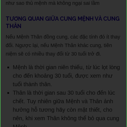
như sao thủ mệnh mà không ngại sai lầm
TƯƠNG QUAN GIỮA CUNG MỆNH VÀ CUNG
THÂN
Nếu Mệnh Thân đồng cung, các đặc tính đó ít thay
đổi. Ngược lại, nếu Mệnh Thân khác cung, tiên
niệm sẽ có nhiều thay đổi từ 30 tuổi trở đi.
Mệnh là thời gian niên thiếu, từ lúc lọt lòng
cho đến khoảng 30 tuổi, được xem như
tuổi thành thân.
Thân là thời gian sau 30 tuổi cho đến lúc
chết. Tuy nhiên giữa Mệnh và Thân ảnh
hưởng hỗ tương hãy còn mật thiết, cho
nên, khi xem Thân không thể bỏ qua cung
Mệnh.