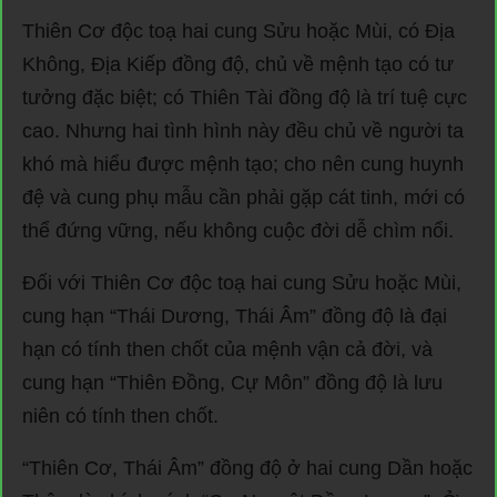
Thiên Cơ độc toạ hai cung Sửu hoặc Mùi, có Địa
Không, Địa Kiếp đồng độ, chủ về mệnh tạo có tư
tưởng đặc biệt; có Thiên Tài đồng độ là trí tuệ cực
cao. Nhưng hai tình hình này đều chủ về người ta
khó mà hiểu được mệnh tạo; cho nên cung huynh
đệ và cung phụ mẫu cần phải gặp cát tinh, mới có
thể đứng vững, nếu không cuộc đời dễ chìm nổi.
Đối với Thiên Cơ độc toạ hai cung Sửu hoặc Mùi,
cung hạn “Thái Dương, Thái Âm” đồng độ là đại
hạn có tính then chốt của mệnh vận cả đời, và
cung hạn “Thiên Đồng, Cự Môn” đồng độ là lưu
niên có tính then chốt.
“Thiên Cơ, Thái Âm” đồng độ ở hai cung Dần hoặc