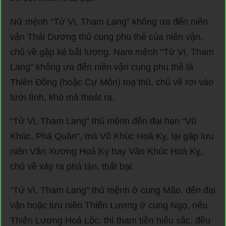
Nữ mệnh “Tử Vi, Tham Lang” không ưa đến niên
vận Thái Dương thủ cung phu thê của niên vận,
chủ về gặp kẻ bất lương. Nam mệnh “Tử Vi, Tham
Lang” không ưa đến niên vận cung phu thê là
Thiên Đồng (hoặc Cự Môn) toạ thủ, chủ về rơi vào
lưới tình, khó mà thoát ra.
“Tử Vi, Tham Lang” thủ mệnh đến đại hạn “Vũ
Khúc, Phá Quân”, mà Vũ Khúc Hoá Kỵ, lại gặp lưu
niên Văn Xương Hoá Kỵ hay Văn Khúc Hoá Kỵ,
chủ về xảy ra phá tán, thất bại.
“Tử Vi, Tham Lang” thủ mệnh ở cung Mão, đến đại
vận hoặc lưu niên Thiên Lương ở cung Ngọ, nếu
Thiên Lương Hoá Lộc, thì tham tiền hiếu sắc, đều