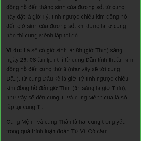
đồng hồ đến tháng sinh của đương số, từ cung
này đặt là giờ Tý, tính ngược chiều kim đồng hồ
đến giờ sinh của đương số, khi dừng lại ở cung
nào thì cung Mệnh lập tại đó.
Ví dụ:
Lá số có giờ sinh là: 8h (giờ Thìn) sáng
ngày 26. 08 âm lịch thì từ cung Dần tính thuận kim
đồng hồ đến cung thứ 8 (như vậy sẽ tới cung
Dậu), từ cung Dậu kể là giờ Tý tính ngược chiều
kim đồng hồ đến giờ Thìn (8h sáng là giờ Thìn),
như vậy sẽ đến cung Tị và cung Mệnh của lá số
lập tại cung Tị.
Cung Mệnh và cung Thân là hai cung trọng yếu
trong quá trình luận đoán Tử Vi. Có câu: