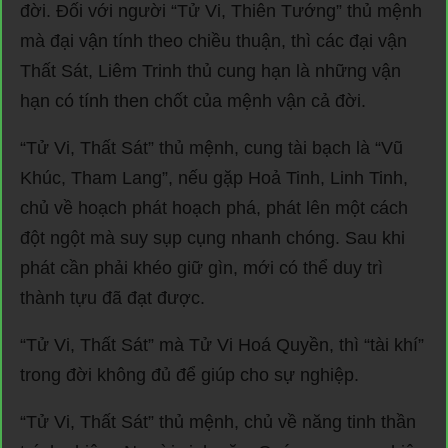
đời. Đối với người “Tử Vi, Thiên Tướng” thủ mệnh
mà đại vận tính theo chiều thuận, thì các đại vận
Thất Sát, Liêm Trinh thủ cung hạn là những vận
hạn có tính then chốt của mệnh vận cả đời.
“Tử Vi, Thất Sát” thủ mệnh, cung tài bạch là “Vũ
Khúc, Tham Lang”, nếu gặp Hoả Tinh, Linh Tinh,
chủ về hoạch phát hoạch phá, phát lên một cách
đột ngột mà suy sụp cụng nhanh chóng. Sau khi
phát cần phải khéo giữ gìn, mới có thể duy trì
thành tựu đã đạt được.
“Tử Vi, Thất Sát” mà Tử Vi Hoá Quyền, thì “tài khí”
trong đời không đủ để giúp cho sự nghiệp.
“Tử Vi, Thất Sát” thủ mệnh, chủ về năng tinh thần