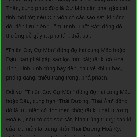
Thân, cung phúc đức là Cự Môn cần phải gặp cát
tinh mới tốt; nếu Cự Môn có các sao sát, kị đồng
độ, đến lưu niên “Liêm Trinh, Thất Sát” đồng độ,
thường dễ gây ra phá tán, thất bại.
“Thiên Cơ, Cự Môn” đồng độ hai cung Mão hoặc
Dậu, cần phải gặp sao lộc mới cát; rất kị có Hoả
Tinh, Linh Tinh cùng bay đến, chủ về khinh bạc,
phóng đãng, thiếu trang trọng, phá phách.
Đối với “Thiên Cơ, Cự Môn” đồng độ hai cung Mão
hoặc Dậu, cung hạn “Thái Dương, Thái Âm” đồng
độ là lưu niên có tính then chốt; rất kị Thái Dương
Hoá Kị, nếu có các sao cát, hình trùng trùng; sao kị
của lưu niên lại xung khởi Thái Dương Hoá Kỵ,