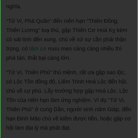
nghĩa.
“Tử Vi, Phá Quân” đến niên hạn “Thiên Đồng,
Thiên Lương” toạ thủ, gặp Thiên Cơ Hoá Kỵ kèm
có sát tinh đến xung, chủ về xử sự cần phải thận
trọng, có
tâm cơ
mưu mẹo càng càng nhiều thì
phá tán, thất bại càng lớn.
“Tử Vi, Thiên Phủ” thủ mệnh, rất ưa gặp sao lộc,
có Lộc Tồn đồng độ, Liêm Trinh Hoá Lộc đến hội,
chủ về cự phú. Lấy trường hợp gặp Hoá Lộc, Lộc
Tồn của niên hạn làm ứng nghiệm. Ví dụ “Tử Vi,
Thiên Phủ” ở cung Dần, người sinh năm Giáp, đến
hạn Đinh Mão chủ về kiếm được tiền, hoặc gặp cơ
hội làm đại lý mà phát đạt.