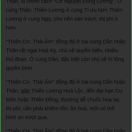
Thân, là chính cách “Cơ Nguyệt Đồng Lương”. Ở
cung Thân, Thiên Lương ở cung Tí ưu hơn Thiên
Lương ở cung Ngọ, cho nên oán trách, thị phi ít
hơn.
“Thiên Cơ, Thái Âm” đồng độ ở hai cung Dần hoặc
Thân rất ngại Hoá Kỵ, chủ về quyền biến, nhiều
thủ đoạn. Ở cung Dần, đặc biệt còn chủ về hí lộng
quyền bính.
“Thiên Cơ, Thái Âm” đồng độ ở hai cung Dần hoặc
Thân, gặp Thiên Lương Hoá Lộc, đến đại hạn Cự
Môn hoặc Thiên Đồng, thường dễ chuốc hoạ tai,
thị phi, cần phải khiêm tốn, ôn hoà, mới có thể
bình an vượt qua.
“Thiên Cơ, Thái Âm” đồng độ ở hai cung Dần hoặc