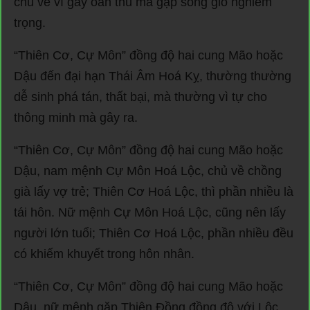
chủ về vì gây oán thù mà gặp sóng gió nghiêm
trọng.
“Thiên Cơ, Cự Môn” đồng độ hai cung Mão hoặc
Dậu đến đại hạn Thái Âm Hoá Kỵ, thường thường
dễ sinh phá tán, thất bại, mà thường vì tự cho
thông minh mà gây ra.
“Thiên Cơ, Cự Môn” đồng độ hai cung Mão hoặc
Dậu, nam mệnh Cự Môn Hoá Lộc, chủ về chồng
già lấy vợ trẻ; Thiên Cơ Hoá Lộc, thì phần nhiều là
tái hôn. Nữ mệnh Cự Môn Hoá Lộc, cũng nên lấy
người lớn tuổi; Thiên Cơ Hoá Lộc, phần nhiều đều
có khiếm khuyết trong hôn nhân.
“Thiên Cơ, Cự Môn” đồng độ hai cung Mão hoặc
Dậu, nữ mệnh gặp Thiên Đồng đồng độ với Lộc