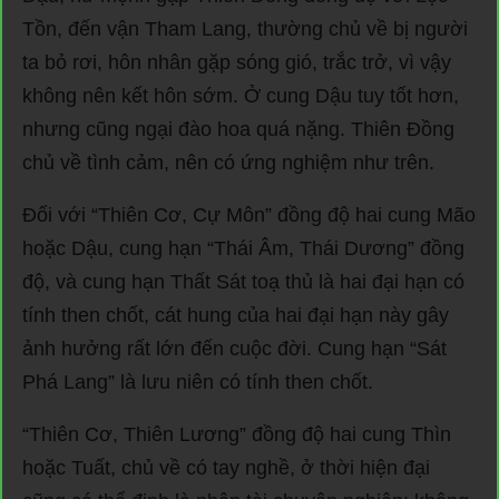
Tồn, đến vận Tham Lang, thường chủ về bị người
ta bỏ rơi, hôn nhân gặp sóng gió, trắc trở, vì vậy
không nên kết hôn sớm. Ở cung Dậu tuy tốt hơn,
nhưng cũng ngại đào hoa quá nặng. Thiên Đồng
chủ về tình cảm, nên có ứng nghiệm như trên.
Đối với “Thiên Cơ, Cự Môn” đồng độ hai cung Mão
hoặc Dậu, cung hạn “Thái Âm, Thái Dương” đồng
độ, và cung hạn Thất Sát toạ thủ là hai đại hạn có
tính then chốt, cát hung của hai đại hạn này gây
ảnh hưởng rất lớn đến cuộc đời. Cung hạn “Sát
Phá Lang” là lưu niên có tính then chốt.
“Thiên Cơ, Thiên Lương” đồng độ hai cung Thìn
hoặc Tuất, chủ về có tay nghề, ở thời hiện đại