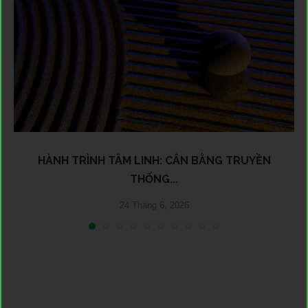
HÀNH TRÌNH TÂM LINH: CÂN BẰNG TRUYỀN
THỐNG...
24 Tháng 6, 2026