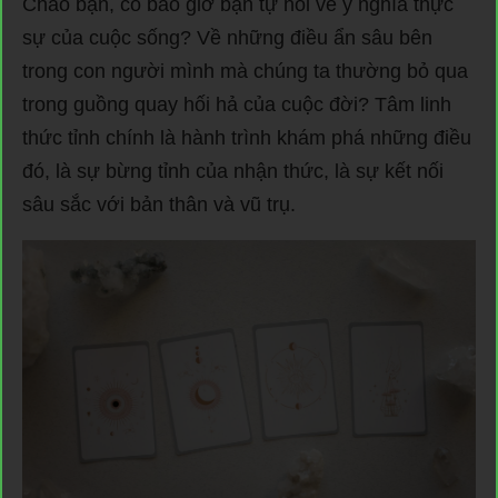
Chào bạn, có bao giờ bạn tự hỏi về ý nghĩa thực
sự của cuộc sống? Về những điều ẩn sâu bên
trong con người mình mà chúng ta thường bỏ qua
trong guồng quay hối hả của cuộc đời? Tâm linh
thức tỉnh chính là hành trình khám phá những điều
đó, là sự bừng tỉnh của nhận thức, là sự kết nối
sâu sắc với bản thân và vũ trụ.