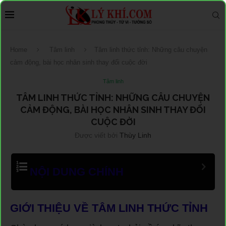
Home
Tâm linh
Tâm linh thức tỉnh: Những câu chuyện
cảm động, bài học nhân sinh thay đổi cuộc đời
Tâm linh
TÂM LINH THỨC TỈNH: NHỮNG CÂU CHUYỆN
CẢM ĐỘNG, BÀI HỌC NHÂN SINH THAY ĐỔI
CUỘC ĐỜI
Được viết bởi
Thùy Linh
NỘI DUNG CHÍNH
GIỚI THIỆU VỀ TÂM LINH THỨC TỈNH