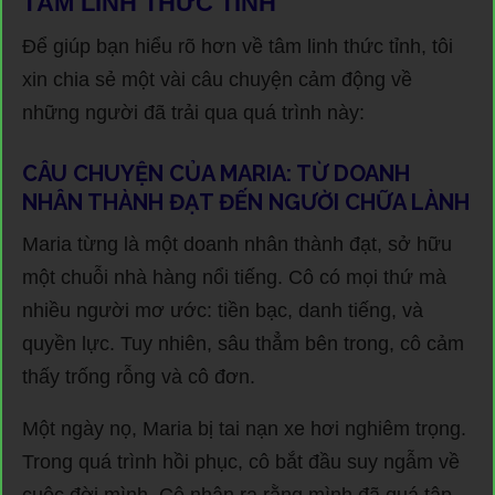
TÂM LINH THỨC TỈNH
Để giúp bạn hiểu rõ hơn về tâm linh thức tỉnh, tôi
xin chia sẻ một vài câu chuyện cảm động về
những người đã trải qua quá trình này:
CÂU CHUYỆN CỦA MARIA: TỪ DOANH
NHÂN THÀNH ĐẠT ĐẾN NGƯỜI CHỮA LÀNH
Maria từng là một doanh nhân thành đạt, sở hữu
một chuỗi nhà hàng nổi tiếng. Cô có mọi thứ mà
nhiều người mơ ước: tiền bạc, danh tiếng, và
quyền lực. Tuy nhiên, sâu thẳm bên trong, cô cảm
thấy trống rỗng và cô đơn.
Một ngày nọ, Maria bị tai nạn xe hơi nghiêm trọng.
Trong quá trình hồi phục, cô bắt đầu suy ngẫm về
cuộc đời mình. Cô nhận ra rằng mình đã quá tập