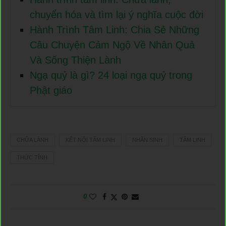
chuyển hóa và tìm lại ý nghĩa cuộc đời
Hành Trình Tâm Linh: Chia Sẻ Những
Câu Chuyện Cảm Ngộ Về Nhân Quả
Và Sống Thiện Lành
Ngạ quỷ là gì? 24 loại ngạ quỷ trong
Phật giáo
CHỮA LÀNH
KẾT NỐI TÂM LINH
NHÂN SINH
TÂM LINH
THỨC TỈNH
0