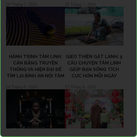
28 Tháng 7, 2026
18 Tháng 7, 2026
HÀNH TRÌNH TÂM LINH:
GIEO THIỆN GẶT LÀNH: 5
CÂN BẰNG TRUYỀN
CÂU CHUYỆN TÂM LINH
THỐNG VÀ HIỆN ĐẠI ĐỂ
GIÚP BẠN SỐNG TÍCH
TÌM LẠI BÌNH AN NỘI TÂM
CỰC HƠN MỖI NGÀY
24 Tháng 6, 2026
12 Tháng 6, 2026