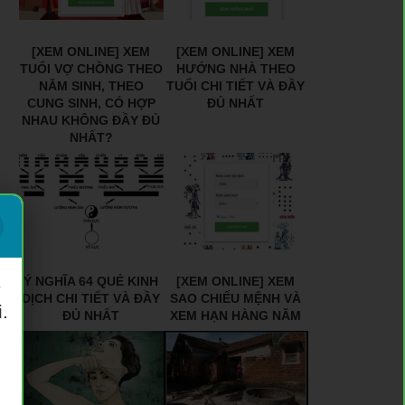
[XEM ONLINE] XEM
[XEM ONLINE] XEM
TUỔI VỢ CHỒNG THEO
HƯỚNG NHÀ THEO
NĂM SINH, THEO
TUỔI CHI TIẾT VÀ ĐẦY
CUNG SINH, CÓ HỢP
ĐỦ NHẤT
NHAU KHÔNG ĐẦY ĐỦ
NHẤT?
Ý NGHĨA 64 QUẺ KINH
[XEM ONLINE] XEM
ý
DỊCH CHI TIẾT VÀ ĐẦY
SAO CHIẾU MỆNH VÀ
.
ĐỦ NHẤT
XEM HẠN HÀNG NĂM