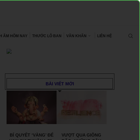
CH ÂM HÔM NAY
THƯỚC LỖ BAN
VĂN KHẤN
LIÊN HỆ
BÀI VIẾT MỚI
BÍ QUYẾT ‘VÀNG’ ĐỂ
VƯỢT QUA GIÔNG