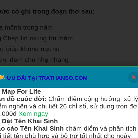
ức có ghi trong đoạn thơ sau:
a mệnh trong năm
 Chạp tin mừng tới thăm
rợ giúp không ngừng
ợn, đem cho nhẹ nhàng
hiếu mệnh vững vàng
×
ƯU ĐÃI TẠI TRATHANSO.COM
ảo vượng đường làm ăn
Map For Life
ời tối gặp trăng
n đồ cuộc đời:
Chấm điểm cộng hưởng, xử l
ước làm ăn rõ đường
ểm nghẽn và chi tiết 26 chỉ số, sử dụng trọn đời
c Đức Thái Dương
.000đ
Xem ngay
Đặt Tên Khai Sinh
chớ khinh thường, tất an
o cáo Tên Khai Sinh
chấm điểm và phân tích
i tiết tên phù hợp và bổ trợ tốt nhất cho ngày