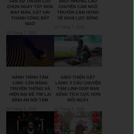
VẠN SỰ THUẬN LỢI:
BÃO: NHỮNG CÂU
CHỌN NGÀY TỐT ĐÓN
CHUYỆN CẢM NGỘ
MAY MẮN, GẶT HÁI
TRUYỀN CẢM HỨNG
THÀNH CÔNG BẤT
VỀ NGHỊ LỰC SỐNG
NGỜ
18 Tháng 7, 2026
28 Tháng 7, 2026
HÀNH TRÌNH TÂM
GIEO THIỆN GẶT
LINH: CÂN BẰNG
LÀNH: 5 CÂU CHUYỆN
TRUYỀN THỐNG VÀ
TÂM LINH GIÚP BẠN
HIỆN ĐẠI ĐỂ TÌM LẠI
SỐNG TÍCH CỰC HƠN
BÌNH AN NỘI TÂM
MỖI NGÀY
24 Tháng 6, 2026
12 Tháng 6, 2026