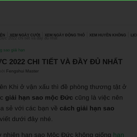
YÊN
XEM NGÀY CƯỚI
XEM NGÀY ĐỘNG THỔ
XEM HUYỀN KHÔNG
LỊ
Đức 2022 chi tiết và đầy đủ nhất
g sao giải hạn
C 2022 CHI TIẾT VÀ ĐẦY ĐỦ NHẤT
bởi
Fengshui Master
ên Khi ở vận xấu thì đề phòng thương tật ở
ệc
giải hạn sao mộc Đức
cũng là việc nên
a sẻ với các bạn về
cách giải hạn sao
viết dưới đây nhé.
tuy nhiên hạn sao Mộc Đức không giống
hạn