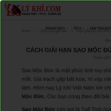
PHONG THỦY
TỬ VI
XEM TÌNH DU
Home
Dâng sao giải hạn
Cách giải hạn sao Mộc 
Dân
CÁCH GIẢI HẠN SAO MỘC ĐỨ
Được viết 
Sao Mộc Đức là một phúc tinh tuy nhi
mắt. Gia trạch gặp bất hòa. Vì vậy vi
làm. Hôm nay Lý Khí Việt Nam xin chi
Mộc Đức
. Các bạn cùng theo dõi bài 
Sao Mộc Đức
còn gọi là Tuế Tinh (