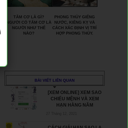
TÂM CƠ LÀ GÌ?
PHONG THỦY GIẾNG
NGƯỜI CÓ TÂM CƠ LÀ
NƯỚC, KIÊNG KỴ VÀ
NGƯỜI NHƯ THẾ
CÁCH XÁC ĐỊNH VỊ TRÍ
i
NÀO?
HỢP PHONG THỦY.
BÀI VIẾT LIÊN QUAN
[XEM ONLINE] XEM SAO
CHIẾU MỆNH VÀ XEM
HẠN HÀNG NĂM
27 Tháng 12, 2021
CÁCH GIẢI HẠN SAO LA