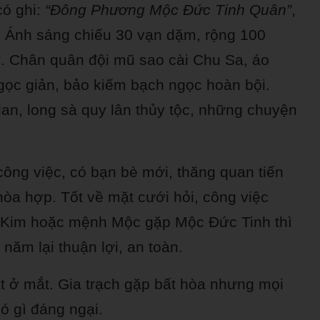
ó ghi:
“Đông Phương Mộc Đức Tinh Quân”
,
. Ánh sáng chiếu 30 vạn dặm, rộng 100
. Chân quân đội mũ sao cài Chu Sa, áo
gọc giản, bảo kiếm bạch ngọc hoàn bội.
ian, long sà quy lân thủy tộc, những chuyện
ông việc, có bạn bè mới, thăng quan tiến
òa hợp. Tốt về mặt cưới hỏi, công việc
nh Kim hoặc mệnh Mộc gặp Mộc Đức Tinh thì
năm lại thuận lợi, an toàn.
 ở mắt. Gia trạch gặp bất hòa nhưng mọi
ó gì đáng ngại.