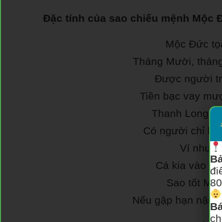
Đặc tính của sao chiếu mệnh Mộc Đ
Mộc Đức tọ
Tháng Mười, tháng
Được người t
Tiền bạc vay mư
Thanh Long c
Có người chỉ b
Ví như tr
Bả
Cá kia vào n
đi
Sao tốt Mộ
80
Nếu gặp hạn nặng 
Bá
ch