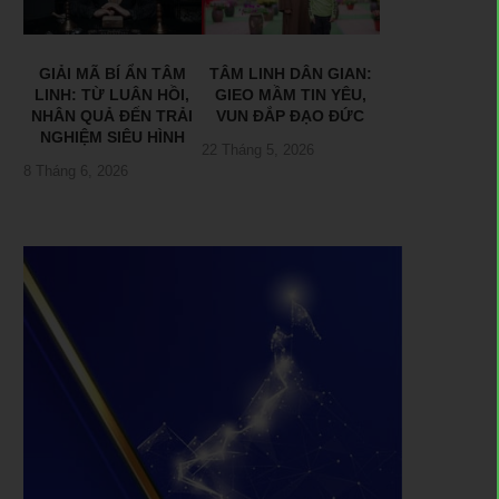
GIẢI MÃ BÍ ẨN TÂM
TÂM LINH DÂN GIAN:
LINH: TỪ LUÂN HỒI,
GIEO MẦM TIN YÊU,
NHÂN QUẢ ĐẾN TRẢI
VUN ĐẮP ĐẠO ĐỨC
NGHIỆM SIÊU HÌNH
22 Tháng 5, 2026
8 Tháng 6, 2026