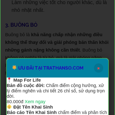
Làm những việc tốt cho người khác, dù là
nhỏ nhặt nhất.
3. BUÔNG BỎ
Buông bỏ là
khả năng chấp nhận những điều
không thể thay đổi và giải phóng bản thân khỏi
những gánh nặng không cần thiết
. Buông bỏ
không có nghĩa là từ bỏ, mà là giải phóng năng
lượng để tập trung vào những điều quan trọng
×
ƯU ĐÃI TẠI TRATHANSO.COM
hơn.
Map For Life
Bản đồ cuộc đời:
Chấm điểm cộng hưởng, xử
NHỮNG ĐIỀU CẦN BUÔNG BỎ
lý điểm nghẽn và chi tiết 26 chỉ số, sử dụng trọn
Quá khứ:
Những sai lầm, thất bại, những
đời.
80.000đ
Xem ngay
mối quan hệ đã qua.
Đặt Tên Khai Sinh
Tương lai:
Những lo lắng, sợ hãi về
Báo cáo Tên Khai Sinh
chấm điểm và phân tích