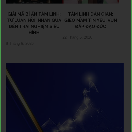
GIẢI MÃ BÍ ẨN TÂM LINH:
TÂM LINH DÂN GIAN:
TỪ LUÂN HỒI, NHÂN QUẢ
GIEO MẦM TIN YÊU, VUN
ĐẾN TRẢI NGHIỆM SIÊU
ĐẮP ĐẠO ĐỨC
HÌNH
22 Tháng 5, 2026
8 Tháng 6, 2026