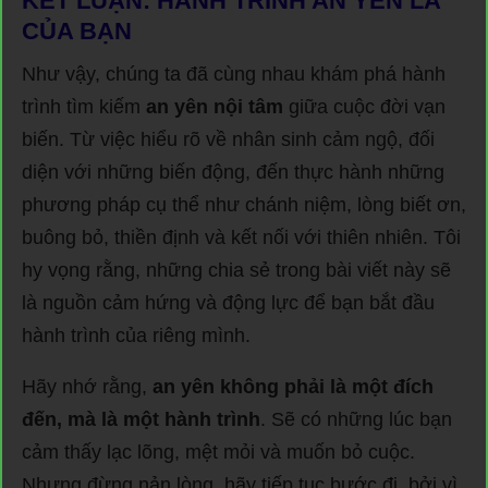
KẾT LUẬN: HÀNH TRÌNH AN YÊN LÀ
CỦA BẠN
Như vậy, chúng ta đã cùng nhau khám phá hành
trình tìm kiếm
an yên nội tâm
giữa cuộc đời vạn
biến. Từ việc hiểu rõ về nhân sinh cảm ngộ, đối
diện với những biến động, đến thực hành những
phương pháp cụ thể như chánh niệm, lòng biết ơn,
buông bỏ, thiền định và kết nối với thiên nhiên. Tôi
hy vọng rằng, những chia sẻ trong bài viết này sẽ
là nguồn cảm hứng và động lực để bạn bắt đầu
hành trình của riêng mình.
Hãy nhớ rằng,
an yên không phải là một đích
đến, mà là một hành trình
. Sẽ có những lúc bạn
cảm thấy lạc lõng, mệt mỏi và muốn bỏ cuộc.
Nhưng đừng nản lòng, hãy tiếp tục bước đi, bởi vì