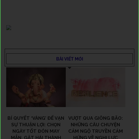
BÀI VIẾT MỚI
BÍ QUYẾT ‘VÀNG’ ĐỂ VẠN
VƯỢT QUA GIÔNG BÃO:
SỰ THUẬN LỢI: CHỌN
NHỮNG CÂU CHUYỆN
NGÀY TỐT ĐÓN MAY
CẢM NGỘ TRUYỀN CẢM
MẮN, GẶT HÁI THÀNH
HỨNG VỀ NGHỊ LỰC