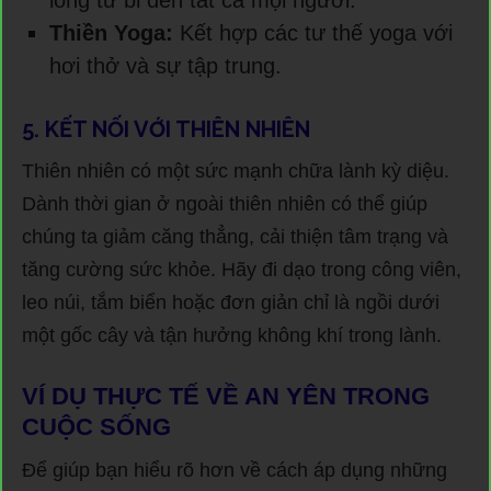
lòng từ bi đến tất cả mọi người.
Thiền Yoga:
Kết hợp các tư thế yoga với
hơi thở và sự tập trung.
5. KẾT NỐI VỚI THIÊN NHIÊN
Thiên nhiên có một sức mạnh chữa lành kỳ diệu.
Dành thời gian ở ngoài thiên nhiên có thể giúp
chúng ta giảm căng thẳng, cải thiện tâm trạng và
tăng cường sức khỏe. Hãy đi dạo trong công viên,
leo núi, tắm biển hoặc đơn giản chỉ là ngồi dưới
một gốc cây và tận hưởng không khí trong lành.
VÍ DỤ THỰC TẾ VỀ AN YÊN TRONG
CUỘC SỐNG
Để giúp bạn hiểu rõ hơn về cách áp dụng những