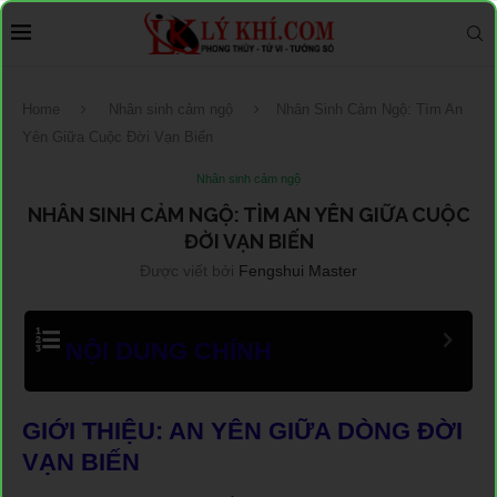
Home
Nhân sinh cảm ngộ
Nhân Sinh Cảm Ngộ: Tìm An
Yên Giữa Cuộc Đời Vạn Biến
Nhân sinh cảm ngộ
NHÂN SINH CẢM NGỘ: TÌM AN YÊN GIỮA CUỘC
ĐỜI VẠN BIẾN
Được viết bởi
Fengshui Master
NỘI DUNG CHÍNH
GIỚI THIỆU: AN YÊN GIỮA DÒNG ĐỜI
VẠN BIẾN