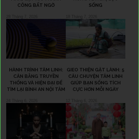
CÔNG BẤT NGỜ
SỐNG
28 Tháng 7, 2026
18 Tháng 7, 2026
HÀNH TRÌNH TÂM LINH:
GIEO THIỆN GẶT LÀNH: 5
CÂN BẰNG TRUYỀN
CÂU CHUYỆN TÂM LINH
THỐNG VÀ HIỆN ĐẠI ĐỂ
GIÚP BẠN SỐNG TÍCH
TÌM LẠI BÌNH AN NỘI TÂM
CỰC HƠN MỖI NGÀY
24 Tháng 6, 2026
12 Tháng 6, 2026