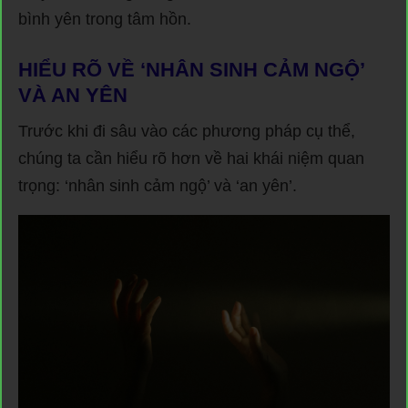
bình yên trong tâm hồn.
HIỂU RÕ VỀ ‘NHÂN SINH CẢM NGỘ’
VÀ AN YÊN
Trước khi đi sâu vào các phương pháp cụ thể,
chúng ta cần hiểu rõ hơn về hai khái niệm quan
trọng: ‘nhân sinh cảm ngộ’ và ‘an yên’.