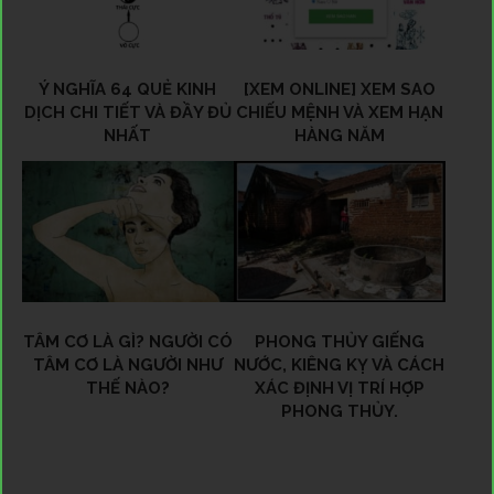
Ý NGHĨA 64 QUẺ KINH
[XEM ONLINE] XEM SAO
DỊCH CHI TIẾT VÀ ĐẦY ĐỦ
CHIẾU MỆNH VÀ XEM HẠN
NHẤT
HÀNG NĂM
TÂM CƠ LÀ GÌ? NGƯỜI CÓ
PHONG THỦY GIẾNG
TÂM CƠ LÀ NGƯỜI NHƯ
NƯỚC, KIÊNG KỴ VÀ CÁCH
THẾ NÀO?
XÁC ĐỊNH VỊ TRÍ HỢP
PHONG THỦY.