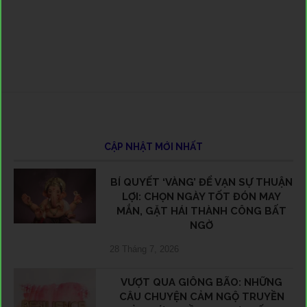
CẬP NHẬT MỚI NHẤT
BÍ QUYẾT ‘VÀNG’ ĐỂ VẠN SỰ THUẬN
LỢI: CHỌN NGÀY TỐT ĐÓN MAY
MẮN, GẶT HÁI THÀNH CÔNG BẤT
NGỜ
28 Tháng 7, 2026
VƯỢT QUA GIÔNG BÃO: NHỮNG
CÂU CHUYỆN CẢM NGỘ TRUYỀN