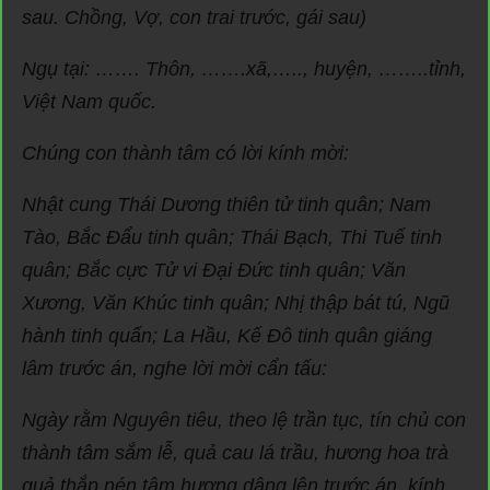
sau. Chồng, Vợ, con trai trước, gái sau)
Ngụ tại: ……. Thôn, …….xã,….., huyện, ……..tỉnh,
Việt Nam quốc.
Chúng con thành tâm có lời kính mời:
Nhật cung Thái Dương thiên tử tinh quân; Nam
Tào, Bắc Đẩu tinh quân; Thái Bạch, Thi Tuế tinh
quân; Bắc cực Tử vi Đại Đức tinh quân; Văn
Xương, Văn Khúc tinh quân; Nhị thập bát tú, Ngũ
hành tinh quấn; La Hầu, Kế Đô tinh quân giáng
lâm trước án, nghe lời mời cẩn tấu:
Ngày rằm Nguyên tiêu, theo lệ trần tục, tín chủ con
thành tâm sắm lễ, quả cau lá trầu, hương hoa trà
quả thắp nén tâm hương dâng lên trước án, kính