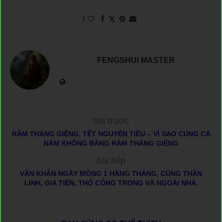
1
FENGSHUI MASTER
bài trước
RẰM THÁNG GIÊNG, TẾT NGUYÊN TIÊU – VÌ SAO CÚNG CẢ
NĂM KHÔNG BẰNG RẰM THÁNG GIÊNG
bài tiếp
VĂN KHẤN NGÀY MỒNG 1 HÀNG THÁNG, CÚNG THẦN
LINH, GIA TIÊN, THỔ CÔNG TRONG VÀ NGOÀI NHÀ.