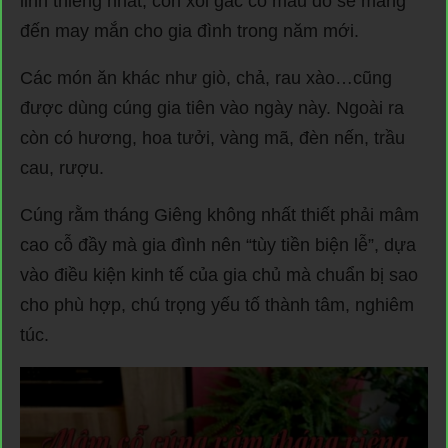
linh thiêng nhất, còn xôi gấc có màu đỏ sẽ mang
đến may mắn cho gia đình trong năm mới.
Các món ăn khác như giò, chả, rau xào…cũng
được dùng cúng gia tiên vào ngày này. Ngoài ra
còn có hương, hoa tưởi, vàng mã, đèn nến, trầu
cau, rượu.
Cúng rằm tháng Giêng không nhất thiết phải mâm
cao cỗ đầy mà gia đình nên “tùy tiền biện lễ”, dựa
vào điều kiện kinh tế của gia chủ mà chuẩn bị sao
cho phù hợp, chú trọng yếu tố thành tâm, nghiêm
túc.