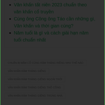
Văn khấn tất niên 2023 chuẩn theo
văn khấn cổ truyền
Cúng ông Công ông Táo cần những gì,
Văn khấn và thời gian cúng?
Năm tuổi là gì và cách giải hạn năm
tuổi chuẩn nhất
CHUẨN BỊ MÂM CỖ CÚNG RẰM THÁNG RIÊNG NHƯ THẾ NÀO
VĂN KHẤN RẰM THÁNG GIÊNG
VĂN KHẤN RẰM THÁNG GIÊNG NGOÀI TRỜI
VĂN KHẤN RẰM THÁNG GIÊNG THỔ CÔNG
VĂN KHẤN RẰM THÁNG GIÊNG TRONG NHÀ