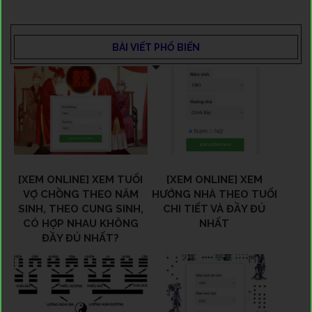
BÀI VIẾT PHỔ BIẾN
[XEM ONLINE] XEM TUỔI
[XEM ONLINE] XEM
VỢ CHỒNG THEO NĂM
HƯỚNG NHÀ THEO TUỔI
SINH, THEO CUNG SINH,
CHI TIẾT VÀ ĐẦY ĐỦ
CÓ HỢP NHAU KHÔNG
NHẤT
ĐẦY ĐỦ NHẤT?