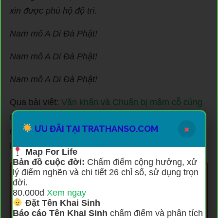
xin được phù hộ độ trì.
Nam mô A Di Đà Phật!
Nam mô A Di Đà Phật!
Nam mô A Di Đà Phật!
Qua bài viết:
Văn khấn và Chuẩn bị mâm cỗ cúng
rằm tháng giêng như thế nào
nếu vẫn còn thắc
×
ƯU ĐÃI TẠI TRATHANSO.COM
mắc hoặc cần tư vấn, hỗ trợ. Quý khách vui lòng
liên hệ theo thông tin dưới đây:
Map For Life
Bản đồ cuộc đời:
Chấm điểm cộng hưởng, xử
Phong thủy Lý Khí
lý điểm nghẽn và chi tiết 26 chỉ số, sử dụng trọn
đời.
80.000đ
Xem ngay
Chuyên:
Phong thủy
và
Thần số học
Đặt Tên Khai Sinh
Báo cáo Tên Khai Sinh
chấm điểm và phân tích
Email:
lykhivn@gmail.com