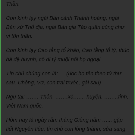
Thần.
Con kính lạy ngài Bản cảnh Thành hoàng, ngài
Bản xứ Thổ địa, ngài Bản gia Táo quân cùng chư
vị tôn thần.
Con kính lạy Cao tằng tổ khảo, Cao tằng tổ tỷ, thúc
bá đệ huynh, cô di tỷ muội nội họ ngoại.
Tín chủ chúng con là:…. (đọc họ tên theo tứ thự
sau. Chồng, Vợ, con trai trước, gái sau)
Ngụ tại: ……. Thôn, …….xã,….., huyện, ……..tỉnh,
Việt Nam quốc.
Hôm nay là ngày rằm tháng Giêng năm ….., gặp
tiết Nguyên tiêu, tín chủ con lòng thành, sửa sang