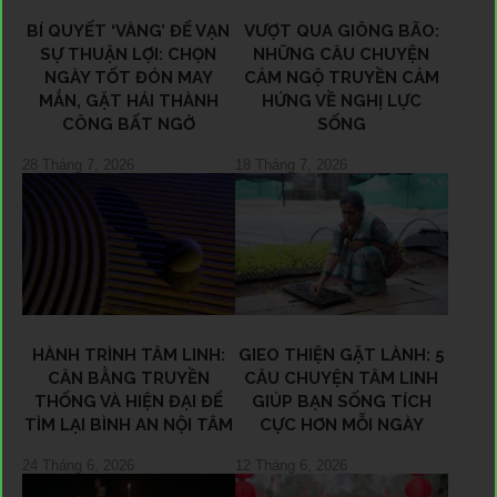
BÍ QUYẾT ‘VÀNG’ ĐỂ VẠN
VƯỢT QUA GIÔNG BÃO:
SỰ THUẬN LỢI: CHỌN
NHỮNG CÂU CHUYỆN
NGÀY TỐT ĐÓN MAY
CẢM NGỘ TRUYỀN CẢM
MẮN, GẶT HÁI THÀNH
HỨNG VỀ NGHỊ LỰC
CÔNG BẤT NGỜ
SỐNG
28 Tháng 7, 2026
18 Tháng 7, 2026
HÀNH TRÌNH TÂM LINH:
GIEO THIỆN GẶT LÀNH: 5
CÂN BẰNG TRUYỀN
CÂU CHUYỆN TÂM LINH
THỐNG VÀ HIỆN ĐẠI ĐỂ
GIÚP BẠN SỐNG TÍCH
TÌM LẠI BÌNH AN NỘI TÂM
CỰC HƠN MỖI NGÀY
24 Tháng 6, 2026
12 Tháng 6, 2026