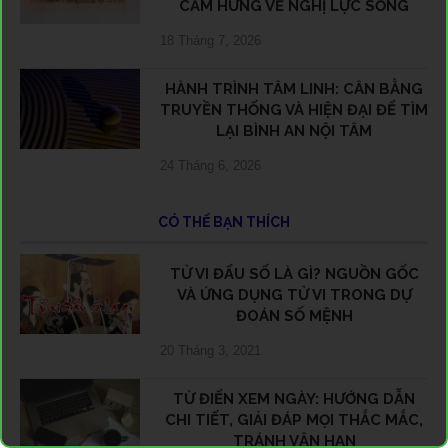
CẢM HỨNG VỀ NGHỊ LỰC SỐNG
18 Tháng 7, 2026
HÀNH TRÌNH TÂM LINH: CÂN BẰNG
TRUYỀN THỐNG VÀ HIỆN ĐẠI ĐỂ TÌM
LẠI BÌNH AN NỘI TÂM
24 Tháng 6, 2026
CÓ THỂ BẠN THÍCH
TỬ VI ĐẨU SỐ LÀ GÌ? NGUỒN GỐC
VÀ ỨNG DỤNG TỬ VI TRONG DỰ
ĐOÁN SỐ MỆNH
20 Tháng 3, 2021
TỪ ĐIỂN XEM NGÀY: HƯỚNG DẪN
CHI TIẾT, GIẢI ĐÁP MỌI THẮC MẮC,
TRÁNH VẬN HẠN