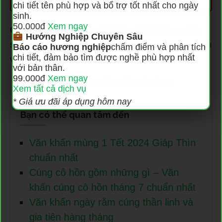
chi tiết tên phù hợp và bổ trợ tốt nhất cho ngày
sinh.
50.000đ
Xem ngay
Cám ơn bạn đã theo dõi bài viết!
Vui lòng chia
Hướng Nghiệp Chuyên Sâu
sẻ bài viết nếu bạn thấy thông tin ở trên sẽ hữu ích
Báo cáo hương nghiệp
chấm điểm và phân tích
chi tiết, đảm bảo tìm được nghề phù hợp nhất
với nhiều người.
với bản thân.
99.000đ
Xem ngay
Chúc bạn buổi chiều tốt lành!
Xem tất cả dịch vụ
* Giá ưu đãi áp dụng hôm nay
Bạn có thể quan tâm đến
Văn khấn mùng 1 Tết 2024 Giáp Thìn
chuẩn nhất
Cúng cô hồn gồm những gì – Văn
khấn cúng cô hồn tháng 7 chuẩn nhất
Văn khấn ngày rằm cúng thần linh và
gia tiên hàng tháng