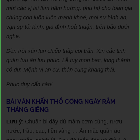
mời các vị lai lâm hâm hưởng, phù hộ cho toàn gia
chúng con luôn luôn mạnh khoẻ, mọi sự bình an,
vạn sự tối lành, gia đình hoà thuận, trên bảo dưới
nghe.
Đèn trời xán lạn chiếu thắp cõi trần. Xin các tinh
quân lưu ân lưu phúc. Lễ tuy mọn bạc, lòng thành
có dư. Mệnh vị an cư, thân cung khang thái.
Phục duy cẩn cáo!
BÀI VĂN KHẤN THỔ CÔNG NGÀY RẰM
THÁNG GIÊNG
Lưu ý
: Chuẩn bị đầy đủ mâm cơm cúng, rượu
nước, trầu, cau, tiền vàng … Ăn mặc quần áo