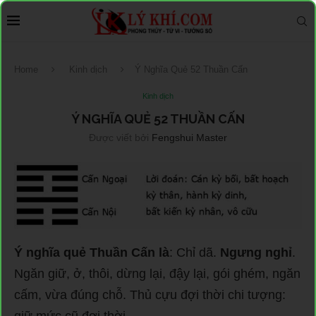
Home
Kinh dịch
Ý Nghĩa Quẻ 52 Thuần Cấn
Kinh dịch
Ý NGHĨA QUẺ 52 THUẦN CẤN
Được viết bởi
Fengshui Master
Ý nghĩa quẻ Thuần Cấn là
: Chỉ dã.
Ngưng nghỉ
.
Ngăn giữ, ở, thôi, dừng lại, đậy lại, gói ghém, ngăn
cấm, vừa đúng chỗ. Thủ cựu đợi thời chi tượng: