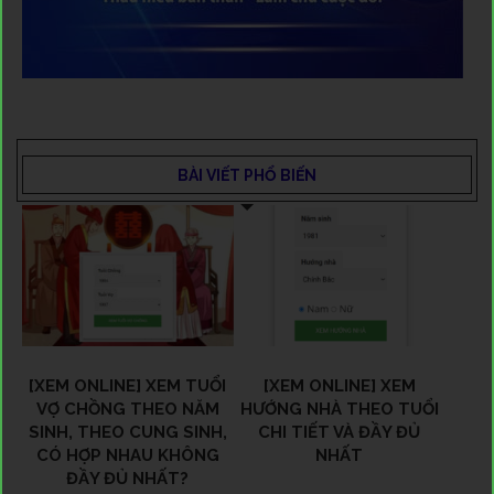
BÀI VIẾT PHỔ BIẾN
[XEM ONLINE] XEM TUỔI
[XEM ONLINE] XEM
VỢ CHỒNG THEO NĂM
HƯỚNG NHÀ THEO TUỔI
SINH, THEO CUNG SINH,
CHI TIẾT VÀ ĐẦY ĐỦ
CÓ HỢP NHAU KHÔNG
NHẤT
ĐẦY ĐỦ NHẤT?