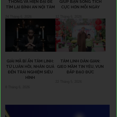
THỐNG VÀ HIỆN ĐẠI ĐỂ
GIÚP BẠN SỐNG TÍCH
TÌM LẠI BÌNH AN NỘI TÂM
CỰC HƠN MỖI NGÀY
24 Tháng 6, 2026
12 Tháng 6, 2026
GIẢI MÃ BÍ ẨN TÂM LINH:
TÂM LINH DÂN GIAN:
TỪ LUÂN HỒI, NHÂN QUẢ
GIEO MẦM TIN YÊU, VUN
ĐẾN TRẢI NGHIỆM SIÊU
ĐẮP ĐẠO ĐỨC
HÌNH
22 Tháng 5, 2026
8 Tháng 6, 2026