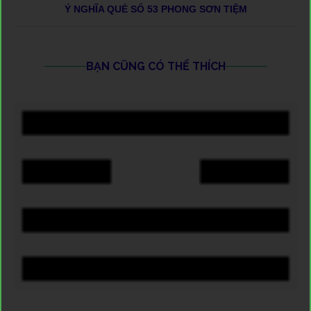
Ý NGHĨA QUẺ SỐ 53 PHONG SƠN TIỆM
BẠN CŨNG CÓ THỂ THÍCH