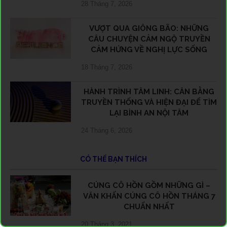
28 Tháng 7, 2026
VƯỢT QUA GIÔNG BÃO: NHỮNG
CÂU CHUYỆN CẢM NGỘ TRUYỀN
CẢM HỨNG VỀ NGHỊ LỰC SỐNG
18 Tháng 7, 2026
HÀNH TRÌNH TÂM LINH: CÂN BẰNG
TRUYỀN THỐNG VÀ HIỆN ĐẠI ĐỂ TÌM
LẠI BÌNH AN NỘI TÂM
24 Tháng 6, 2026
CÓ THỂ BẠN THÍCH
CÚNG CÔ HỒN GỒM NHỮNG GÌ –
VĂN KHẤN CÚNG CÔ HỒN THÁNG 7
CHUẨN NHẤT
20 Tháng 3, 2021