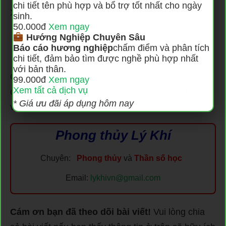
chi tiết tên phù hợp và bổ trợ tốt nhất cho ngày
Xem thêm:
sinh.
50.000đ
Xem ngay
Ý nghĩa 64 quẻ trong Kinh dịch
Hướng Nghiệp Chuyên Sâu
Báo cáo hương nghiệp
chấm điểm và phân tích
Tổng hợp các cách lập quẻ dịch
chi tiết, đảm bảo tìm được nghề phù hợp nhất
với bản thân.
Qua bài viết:
Ý Nghĩa Quẻ 52 Thuần Cấn
nếu vẫn
99.000đ
Xem ngay
Xem tất cả dịch vụ
còn thắc mắc hoặc cần tư vấn, hỗ trợ. Quý khách
* Giá ưu đãi áp dụng hôm nay
vui lòng liên hệ theo thông tin dưới đây:
Phong thủy Lý Khí
Chuyên:
Phong thủy
và
Thần số học
Email:
lykhivn@gmail.com
Cám ơn bạn đã theo dõi bài viết!
Vui lòng chia