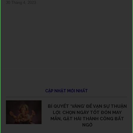
30 Tháng 4, 2023
21 
11 
22 
13 
13 
8 T
3 T
6 T
18 
8 T
1 T
9 T
15 
15 
12 
11 
5 T
6 T
23 
CẬP NHẬT MỚI NHẤT
BÍ QUYẾT ‘VÀNG’ ĐỂ VẠN SỰ THUẬN
LỢI: CHỌN NGÀY TỐT ĐÓN MAY
MẮN, GẶT HÁI THÀNH CÔNG BẤT
NGỜ