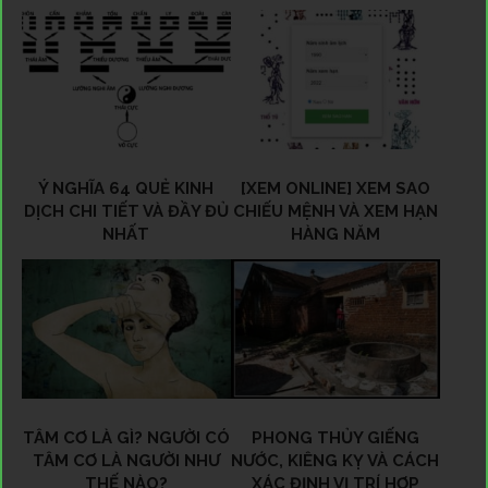
Ý NGHĨA 64 QUẺ KINH
[XEM ONLINE] XEM SAO
DỊCH CHI TIẾT VÀ ĐẦY ĐỦ
CHIẾU MỆNH VÀ XEM HẠN
NHẤT
HÀNG NĂM
TÂM CƠ LÀ GÌ? NGƯỜI CÓ
PHONG THỦY GIẾNG
TÂM CƠ LÀ NGƯỜI NHƯ
NƯỚC, KIÊNG KỴ VÀ CÁCH
THẾ NÀO?
XÁC ĐỊNH VỊ TRÍ HỢP