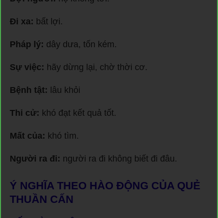
Đi xa:
bất lợi.
Pháp lý:
dây dưa, tốn kém.
Sự việc:
hãy dừng lại, chờ thời cơ.
Bệnh tật:
lâu khỏi
Thi cử:
khó đạt kết quả tốt.
Mất của:
khó tìm.
Người ra đi:
người ra đi không biết đi đâu.
Ý NGHĨA THEO HÀO ĐỘNG CỦA QUẺ
THUẦN CẤN