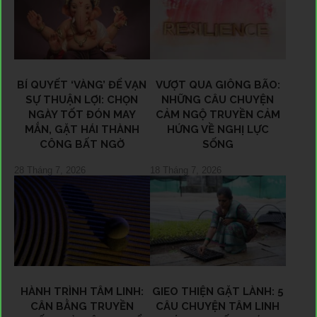
BÍ QUYẾT ‘VÀNG’ ĐỂ VẠN
VƯỢT QUA GIÔNG BÃO:
SỰ THUẬN LỢI: CHỌN
NHỮNG CÂU CHUYỆN
NGÀY TỐT ĐÓN MAY
CẢM NGỘ TRUYỀN CẢM
MẮN, GẶT HÁI THÀNH
HỨNG VỀ NGHỊ LỰC
CÔNG BẤT NGỜ
SỐNG
28 Tháng 7, 2026
18 Tháng 7, 2026
HÀNH TRÌNH TÂM LINH:
GIEO THIỆN GẶT LÀNH: 5
CÂN BẰNG TRUYỀN
CÂU CHUYỆN TÂM LINH