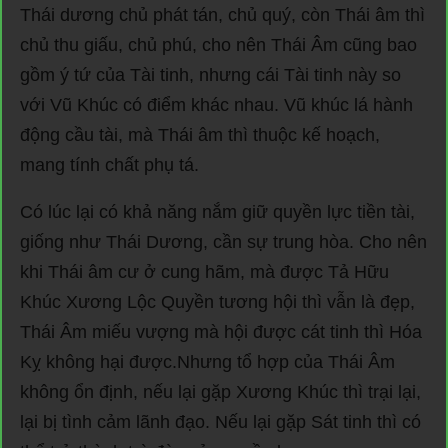
Thái dương chủ phát tán, chủ quý, còn Thái âm thì
chủ thu giấu, chủ phú, cho nên Thái Âm cũng bao
gồm ý tứ của Tài tinh, nhưng cái Tài tinh này so
với Vũ Khúc có điểm khác nhau. Vũ khúc lá hành
động cầu tài, mà Thái âm thì thuộc kế hoạch,
mang tính chất phụ tá.
Có lúc lại có khả năng nắm giữ quyền lực tiền tài,
giống như Thái Dương, cần sự trung hòa. Cho nên
khi Thái âm cư ở cung hãm, mà được Tả Hữu
Khúc Xương Lộc Quyền tương hội thì vẫn là đẹp,
Thái Âm miếu vượng mà hội được cát tinh thì Hóa
Kỵ không hại được.Nhưng tổ hợp của Thái Âm
không ổn định, nếu lại gặp Xương Khúc thì trại lại,
lại bị tình cảm lãnh đạo. Nếu lại gặp Sát tinh thì có