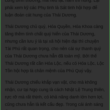
cũng bình thường, mà nếu lạc hãm thì hung. Lại
phải xem kỹ các Phụ tinh là Sát tinh hội hợp để
luận đoán cát hung của Thái Dương.
Thái Dương chủ quý, Hóa Quyền, Hóa Khoa càng
tăng thêm tính chất quý hiển của Thái Dương,
nhưng cần lưu ý là tại xã hội hiện đại thì chuyện
Tài Phú rất quan trọng, cho nên cái sự thanh quý
của Thái Dương chưa hẳn đã toàn mỹ. Bởi thế
Thái Dương rất cần Hóa Lộc, nếu có Hóa Lộc, Lộc
Tồn hội hợp là chân mệnh của Phú Quý vậy.
Thái Dương chiếu khắp vạn vật, cho mà không
nhận, cư tại Ngọ cung là cách Nhật Lệ Trung thiên,
rực rỡ mà rất thịnh, có khả năng danh lớn hơn lợi,
cũng chưa hẳn là kết cấu đẹp. Trong cái ánh sáng