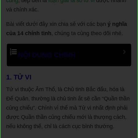
cung
, tiếp đến là
luận giải lá số tử vi
được nhanh
và chính xác.
Bài viết dưới đây xin chia sẻ với các bạn
ý nghĩa
của 14 chính tinh
, chúng ta cùng theo dõi nhé.
NỘI DUNG CHÍNH
1.
TỬ VI
Tử vi thuộc Âm Thổ, là Chủ tinh Bắc đẩu, hóa là
Đế Quân, thường là chủ tinh ắt sẽ cần “Quần thần
củng chiếu”. Chính vì thế mà Tử vi nhất định phải
được Quần thần củng chiếu mới là thượng cách,
nếu không thế, chỉ là cách cục bình thường.