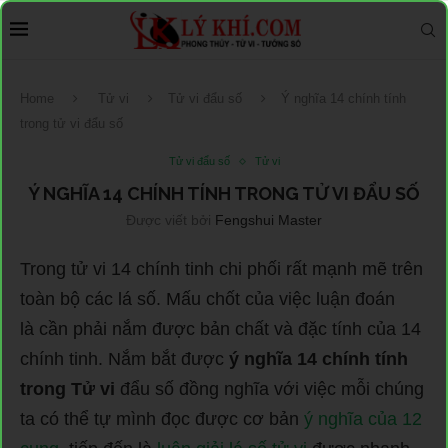
Home
Tử vi
Tử vi đẩu số
Ý nghĩa 14 chính tính
trong tử vi đẩu số
Tử vi đẩu số
Tử vi
Ý NGHĨA 14 CHÍNH TÍNH TRONG TỬ VI ĐẨU SỐ
Được viết bởi
Fengshui Master
Trong tử vi 14 chính tinh chi phối rất mạnh mẽ trên
toàn bộ các lá số. Mấu chốt của việc luận đoán
là cần phải nắm được bản chất và đặc tính của 14
chính tinh. Nắm bắt được
ý nghĩa 14 chính tính
trong Tử vi
đẩu số đồng nghĩa với việc mỗi chúng
ta có thể tự mình đọc được cơ bản
ý nghĩa của 12