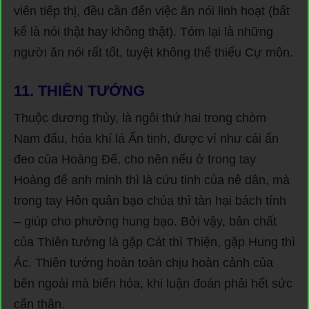
viên tiếp thị, đều cần đến việc ăn nói linh hoạt (bất
kể là nói thật hay không thật). Tóm lại là những
người ăn nói rất tốt, tuyệt không thể thiếu Cự môn.
11. THIÊN TƯỚNG
Thuộc dương thủy, là ngôi thứ hai trong chòm
Nam đẩu, hóa khí lá Ấn tinh, được ví như cái ấn
đeo của Hoàng Đế, cho nên nếu ở trong tay
Hoàng đế anh minh thì là cứu tinh của nê dân, mà
trong tay Hôn quân bạo chúa thì tàn hại bách tính
– giúp cho phường hung bạo. Bởi vậy, bản chất
của Thiên tướng là gặp Cát thì Thiện, gặp Hung thì
Ác. Thiên tướng hoàn toàn chịu hoàn cảnh của
bên ngoài mà biến hóa, khi luận đoán phải hết sức
cẩn thận.