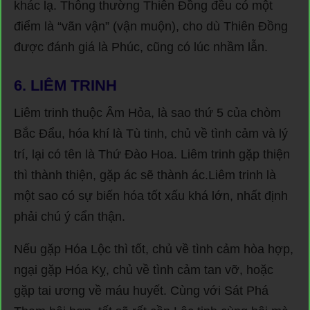
khác lạ. Thông thường Thiên Đồng đều có một
điểm là “vãn vận” (vận muộn), cho dù Thiên Đồng
được đánh giá là Phúc, cũng có lúc nhầm lẫn.
6.
LIÊM TRINH
Liêm trinh thuộc Âm Hỏa, là sao thứ 5 của chòm
Bắc Đẩu, hóa khí là Tù tinh, chủ về tình cảm và lý
trí, lại có tên là Thứ Đào Hoa. Liêm trinh gặp thiện
thì thành thiện, gặp ác sẽ thành ác.Liêm trinh là
một sao có sự biến hóa tốt xấu khá lớn, nhất định
phải chú ý cẩn thận.
Nếu gặp Hóa Lộc thì tốt, chủ về tình cảm hòa hợp,
ngại gặp Hóa Kỵ, chủ về tình cảm tan vỡ, hoặc
gặp tai ương về máu huyết. Cùng với Sát Phá