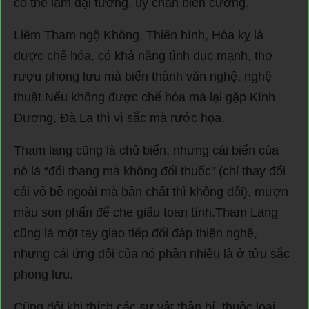
có thể làm đại tướng, uy chấn biên cương.
Liêm Tham ngộ Không, Thiên hình, Hóa kỵ là
được chế hóa, có khả năng tình dục mạnh, thơ
rượu phong lưu mà biến thành văn nghệ, nghệ
thuật.Nếu không được chế hóa mà lại gặp Kình
Dương, Đà La thì vì sắc mà rước họa.
Tham lang cũng là chủ biến, nhưng cái biến của
nó là “đổi thang mà không đổi thuốc” (chỉ thay đổi
cái vỏ bề ngoài mà bản chất thì không đổi), mượn
màu son phấn để che giấu toan tính.Tham Lang
cũng là một tay giao tiếp đối đáp thiện nghệ,
nhưng cái ứng đối của nó phần nhiều là ở tửu sắc
phong lưu.
Cũng đôi khi thích các sự vật thần bí, thuộc loại