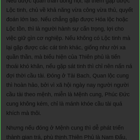
Nếu được quần thần đồng hội, lại thêm gặp được
Lộc tinh, chủ về khả năng vừa công vừa thủ, quyết
đoán lớn lao. Nếu chẳng gặp được Hóa lộc hoặc
Lộc tồn, thì là người hành sự cẩn trọng, lợi cho
việc giữ gìn cơ nghiệp. Nếu không có Lộc tinh mà
lại gặp được các cát tinh khác, giống như rời xa
quần thần, mà biểu hiện của Thiên phủ là tiến
thoái khó khăn, nếu gặp sát tinh thì chỉ nên nấn ná
đợi thời cầu tài. Đóng ở Tài Bach, Quan lộc cung
thì hoàn hảo, bởi vì xã hội ngày nay người người
cầu tài theo mệnh, miễn là Mệnh cung, Phúc Đức
cung không kém, chỉ là mánh khóe cầu tài quá
khích mà thôi.
Nhưng nếu đóng ở Mệnh cung thì dễ phát triển
thành gian trá, phù thịnh.Thiên Phủ là Nam Đẩu,