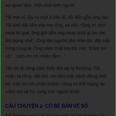
sự quan tâm, một chút tình người.
Tôi mở ví, lấy ra một ít tiền lẻ, rồi đến gần ông lão.
Tôi khẽ đặt tiền vào tay ông, và nói: “Ông ơi, trời
mưa to quá, ông giữ tiền này mua chút gì ăn cho
ấm bụng nhé”. Ông lão ngước lên nhìn tôi, đôi mắt
rưng rưng lệ. Ông nắm chặt tay tôi, nói: “Cảm ơn
cô… cảm ơn cô nhiều lắm…”.
Tôi rời đi, lòng cảm thấy ấm áp lạ thường. Tôi
nhận ra rằng, đôi khi, chỉ cần một hành động nhỏ
bé, một lời nói chân thành, cũng có thể mang lại
niềm vui và hy vọng cho người khác.
CÂU CHUYỆN 2: CÔ BÉ BÁN VÉ SỐ
Tôi thường mua vé số của một cô bé khoảng 10