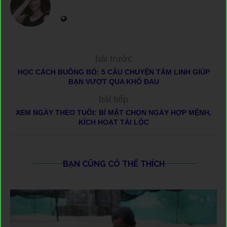
bài trước
HỌC CÁCH BUÔNG BỎ: 5 CÂU CHUYỆN TÂM LINH GIÚP
BẠN VƯỢT QUA KHỔ ĐAU
bài tiếp
XEM NGÀY THEO TUỔI: BÍ MẬT CHỌN NGÀY HỢP MỆNH,
KÍCH HOẠT TÀI LỘC
BẠN CŨNG CÓ THỂ THÍCH