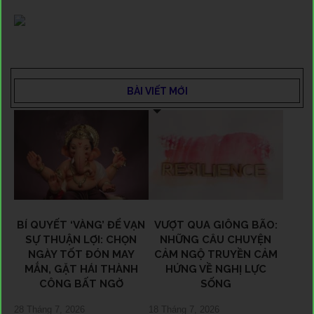
BÀI VIẾT MỚI
BÍ QUYẾT ‘VÀNG’ ĐỂ VẠN
VƯỢT QUA GIÔNG BÃO:
SỰ THUẬN LỢI: CHỌN
NHỮNG CÂU CHUYỆN
NGÀY TỐT ĐÓN MAY
CẢM NGỘ TRUYỀN CẢM
MẮN, GẶT HÁI THÀNH
HỨNG VỀ NGHỊ LỰC
CÔNG BẤT NGỜ
SỐNG
28 Tháng 7, 2026
18 Tháng 7, 2026