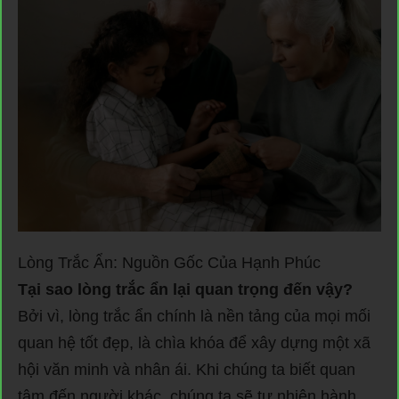
Lòng Trắc Ẩn: Nguồn Gốc Của Hạnh Phúc
Tại sao lòng trắc ẩn lại quan trọng đến vậy?
Bởi vì, lòng trắc ẩn chính là nền tảng của mọi mối
quan hệ tốt đẹp, là chìa khóa để xây dựng một xã
hội văn minh và nhân ái. Khi chúng ta biết quan
tâm đến người khác, chúng ta sẽ tự nhiên hành