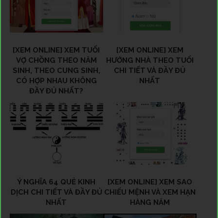
[XEM ONLINE] XEM TUỔI
[XEM ONLINE] XEM
VỢ CHỒNG THEO NĂM
HƯỚNG NHÀ THEO TUỔI
SINH, THEO CUNG SINH,
CHI TIẾT VÀ ĐẦY ĐỦ
CÓ HỢP NHAU KHÔNG
NHẤT
ĐẦY ĐỦ NHẤT?
Ý NGHĨA 64 QUẺ KINH
[XEM ONLINE] XEM SAO
DỊCH CHI TIẾT VÀ ĐẦY ĐỦ
CHIẾU MỆNH VÀ XEM HẠN
NHẤT
HÀNG NĂM