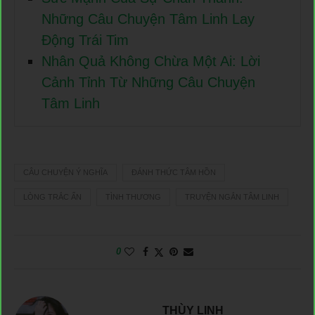
Những Câu Chuyện Tâm Linh Lay
Động Trái Tim
Nhân Quả Không Chừa Một Ai: Lời
Cảnh Tỉnh Từ Những Câu Chuyện
Tâm Linh
CÂU CHUYỆN Ý NGHĨA
ĐÁNH THỨC TÂM HỒN
LÒNG TRẮC ẨN
TÌNH THƯƠNG
TRUYỆN NGẮN TÂM LINH
0
THÙY LINH