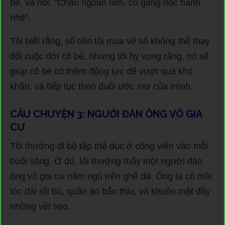
bé, và nói: “Cháu ngoan lắm, cố gắng học hành
nhé”.
Tôi biết rằng, số tiền tôi mua vé số không thể thay
đổi cuộc đời cô bé, nhưng tôi hy vọng rằng, nó sẽ
giúp cô bé có thêm động lực để vượt qua khó
khăn, và tiếp tục theo đuổi ước mơ của mình.
CÂU CHUYỆN 3: NGƯỜI ĐÀN ÔNG VÔ GIA
CƯ
Tôi thường đi bộ tập thể dục ở công viên vào mỗi
buổi sáng. Ở đó, tôi thường thấy một người đàn
ông vô gia cư nằm ngủ trên ghế đá. Ông ta có mái
tóc dài rối bù, quần áo bẩn thỉu, và khuôn mặt đầy
những vết sẹo.