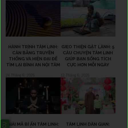
HÀNH TRÌNH TÂM LINH:
GIEO THIỆN GẶT LÀNH: 5
CÂN BẰNG TRUYỀN
CÂU CHUYỆN TÂM LINH
THỐNG VÀ HIỆN ĐẠI ĐỂ
GIÚP BẠN SỐNG TÍCH
TÌM LẠI BÌNH AN NỘI TÂM
CỰC HƠN MỖI NGÀY
24 Tháng 6, 2026
12 Tháng 6, 2026
GIẢI MÃ BÍ ẨN TÂM LINH:
TÂM LINH DÂN GIAN: