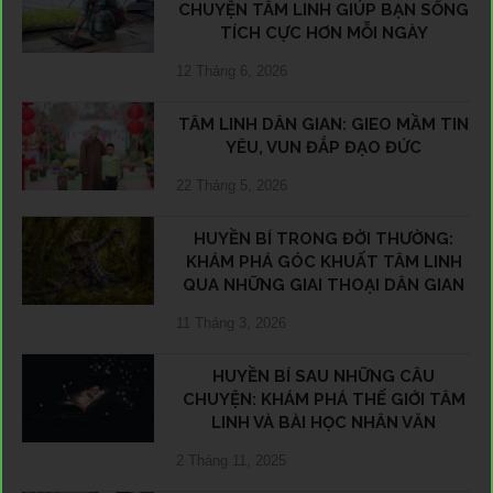
CHUYỆN TÂM LINH GIÚP BẠN SỐNG
TÍCH CỰC HƠN MỖI NGÀY
12 Tháng 6, 2026
TÂM LINH DÂN GIAN: GIEO MẦM TIN
YÊU, VUN ĐẮP ĐẠO ĐỨC
22 Tháng 5, 2026
HUYỀN BÍ TRONG ĐỜI THƯỜNG:
KHÁM PHÁ GÓC KHUẤT TÂM LINH
QUA NHỮNG GIAI THOẠI DÂN GIAN
11 Tháng 3, 2026
HUYỀN BÍ SAU NHỮNG CÂU
CHUYỆN: KHÁM PHÁ THẾ GIỚI TÂM
LINH VÀ BÀI HỌC NHÂN VĂN
2 Tháng 11, 2025