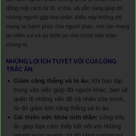
động một cách tử tế, vị tha, và sẵn sàng giúp đỡ
những người gặp khó khăn. Điều này không chỉ
mang lại hạnh phúc cho người khác, mà còn mang
lại niềm vui và sự bình an cho chính bản thân
chúng ta.
NHỮNG LỢI ÍCH TUYỆT VỜI CỦA LÒNG
TRẮC ẨN:
Giảm căng thẳng và lo âu:
Khi bạn tập
trung vào việc giúp đỡ người khác, bạn sẽ
quên đi những vấn đề cá nhân của mình,
từ đó giảm bớt căng thẳng và lo âu.
Cải thiện sức khỏe tinh thần:
Lòng trắc
ẩn giúp bạn cảm thấy kết nối với những
người xung quanh, từ đó tăng cường sự