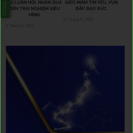
CÔNG CỤ
TỪ LUÂN HỒI, NHÂN QUẢ
GIEO MẦM TIN YÊU, VUN
ĐẾN TRẢI NGHIỆM SIÊU
ĐẮP ĐẠO ĐỨC
HÌNH
22 Tháng 5, 2026
8 Tháng 6, 2026