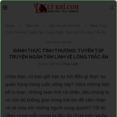
Home
Tâm linh
Câu chuyện tâm linh
Đánh Thức
Tình Thương: Tuyển Tập Truyện Ngắn Tâm Linh Về Lòng Trắc Ẩn
Câu chuyện tâm linh
ĐÁNH THỨC TÌNH THƯƠNG: TUYỂN TẬP
TRUYỆN NGẮN TÂM LINH VỀ LÒNG TRẮC ẨN
Được viết bởi
Thùy Linh
Chào bạn, có bao giờ bạn tự hỏi điều gì thực sự
quan trọng trong cuộc sống này? Giữa những bộn
bề lo toan, những toan tính cá nhân, liệu chúng ta
có còn đủ không gian trong trái tim để cảm nhận
và sẻ chia với những người xung quanh? Tôi tin
rằng, trong mỗi chúng ta đều ẩn chứa một nguồn