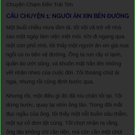
Chuyện Chạm Đến Trái Tim
CÂU CHUYỆN 1: NGƯỜI ĂN XIN BÊN ĐƯỜNG
Một buổi chiều mưa tầm tã, tôi vội vã trở về nhà
sau một ngày làm việc mệt mỏi. Khi đi ngang qua
một con phố nhỏ, tôi thấy một người ăn xin già nua
ngồi co ro bên vệ đường. Ông ta run rẩy vì lạnh,
quần áo ướt sũng, và khuôn mặt hằn lên những
vết nhăn nheo của cuộc đời. Tôi thoáng chút ái
ngại, nhưng rồi cũng định bước qua.
Nhưng rồi, một điều gì đó đã níu chân tôi lại. Tôi
dừng bước, quay lại nhìn ông lão. Trong đôi mắt
đục ngầu của ông, tôi thấy một nỗi buồn sâu thẳm,
một sự cô đơn tột cùng. Tôi chợt nhận ra rằng,
ông lão không chỉ cần tiền, mà còn cần một chút