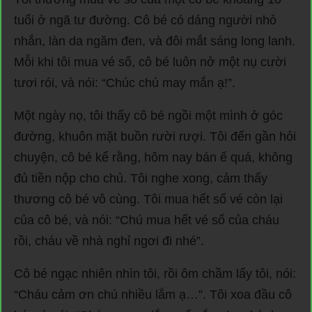
tuổi ở ngã tư đường. Cô bé có dáng người nhỏ
nhắn, làn da ngăm đen, và đôi mắt sáng long lanh.
Mỗi khi tôi mua vé số, cô bé luôn nở một nụ cười
tươi rói, và nói: “Chúc chú may mắn ạ!”.
Một ngày nọ, tôi thấy cô bé ngồi một mình ở góc
đường, khuôn mặt buồn rười rượi. Tôi đến gần hỏi
chuyện, cô bé kể rằng, hôm nay bán ế quá, không
đủ tiền nộp cho chủ. Tôi nghe xong, cảm thấy
thương cô bé vô cùng. Tôi mua hết số vé còn lại
của cô bé, và nói: “Chú mua hết vé số của cháu
rồi, cháu về nhà nghỉ ngơi đi nhé”.
Cô bé ngạc nhiên nhìn tôi, rồi ôm chầm lấy tôi, nói:
“Cháu cảm ơn chú nhiều lắm ạ…”. Tôi xoa đầu cô