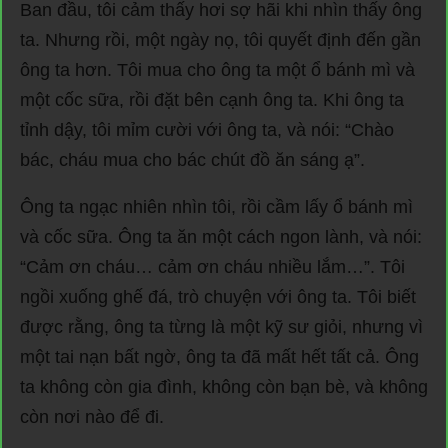
Ban đầu, tôi cảm thấy hơi sợ hãi khi nhìn thấy ông
ta. Nhưng rồi, một ngày nọ, tôi quyết định đến gần
ông ta hơn. Tôi mua cho ông ta một ổ bánh mì và
một cốc sữa, rồi đặt bên cạnh ông ta. Khi ông ta
tỉnh dậy, tôi mỉm cười với ông ta, và nói: “Chào
bác, cháu mua cho bác chút đồ ăn sáng ạ”.
Ông ta ngạc nhiên nhìn tôi, rồi cầm lấy ổ bánh mì
và cốc sữa. Ông ta ăn một cách ngon lành, và nói:
“Cảm ơn cháu… cảm ơn cháu nhiều lắm…”. Tôi
ngồi xuống ghế đá, trò chuyện với ông ta. Tôi biết
được rằng, ông ta từng là một kỹ sư giỏi, nhưng vì
một tai nạn bất ngờ, ông ta đã mất hết tất cả. Ông
ta không còn gia đình, không còn bạn bè, và không
còn nơi nào để đi.