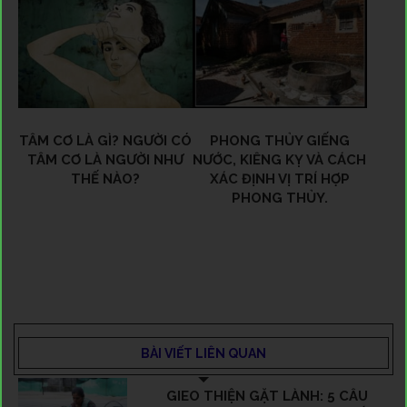
TÂM CƠ LÀ GÌ? NGƯỜI CÓ
PHONG THỦY GIẾNG
TÂM CƠ LÀ NGƯỜI NHƯ
NƯỚC, KIÊNG KỴ VÀ CÁCH
THẾ NÀO?
XÁC ĐỊNH VỊ TRÍ HỢP
PHONG THỦY.
BÀI VIẾT LIÊN QUAN
GIEO THIỆN GẶT LÀNH: 5 CÂU