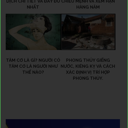
DỊCH CHI TIẾT VÀ ĐẦY ĐỦ
CHIẾU MỆNH VÀ XEM HẠN
NHẤT
HÀNG NĂM
TÂM CƠ LÀ GÌ? NGƯỜI CÓ
PHONG THỦY GIẾNG
TÂM CƠ LÀ NGƯỜI NHƯ
NƯỚC, KIÊNG KỴ VÀ CÁCH
THẾ NÀO?
XÁC ĐỊNH VỊ TRÍ HỢP
PHONG THỦY.