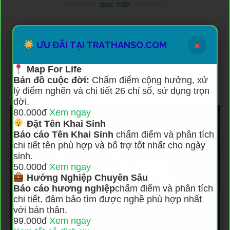
ĐỌC TIẾP
×
0 comments
ƯU ĐÃI TẠI TRATHANSO.COM
Map For Life
Bản đồ cuộc đời:
Chấm điểm cộng hưởng, xử
lý điểm nghẽn và chi tiết 26 chỉ số, sử dụng trọn
đời.
80.000đ
Xem ngay
Đặt Tên Khai Sinh
Báo cáo Tên Khai Sinh
chấm điểm và phân tích
chi tiết tên phù hợp và bổ trợ tốt nhất cho ngày
sinh.
50.000đ
Xem ngay
Hướng Nghiệp Chuyên Sâu
Báo cáo hương nghiệp
chấm điểm và phân tích
chi tiết, đảm bảo tìm được nghề phù hợp nhất
với bản thân.
99.000đ
Xem ngay