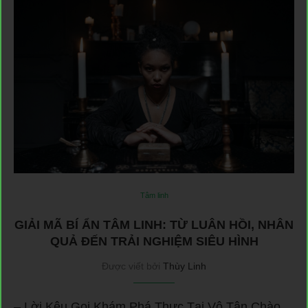
Tâm linh
GIẢI MÃ BÍ ẨN TÂM LINH: TỪ LUÂN HỒI, NHÂN
QUẢ ĐẾN TRẢI NGHIỆM SIÊU HÌNH
Được viết bởi
Thùy Linh
– Lời Kêu Gọi Khám Phá Thực Tại Vô Tận Chào