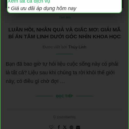
Xem tất cả dịch vụ
* Giá ưu đãi áp dụng hôm nay
Tâm linh
LUÂN HỒI, NHÂN QUẢ VÀ GIẤC MƠ: GIẢI MÃ
BÍ ẨN TÂM LINH DƯỚI GÓC NHÌN KHOA HỌC
Được viết bởi
Thùy Linh
Bạn đã bao giờ tự hỏi liệu cuộc sống này có phải
là tất cả? Liệu sau khi chúng ta rời khỏi thế giới
này, có điều gì chờ đợi …
ĐỌC TIẾP
0 comments