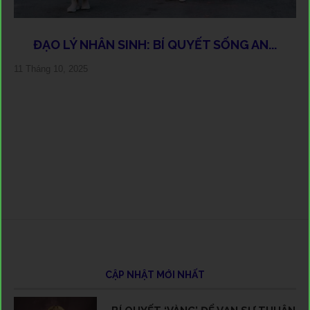
ĐẠO LÝ NHÂN SINH: BÍ QUYẾT SỐNG AN...
C
N
V
L
H
11 Tháng 10, 2025
15 
14 
28 
1 T
17 
10 
11 
27 
13 
29 
6 T
13 
1 T
6 T
30 
24 
30 
1 T
19 
CẬP NHẬT MỚI NHẤT