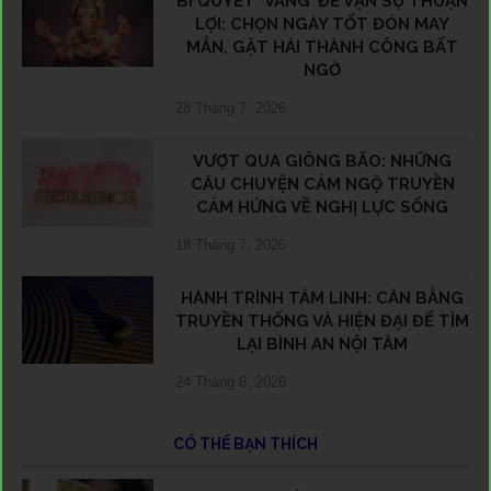
BÍ QUYẾT ‘VÀNG’ ĐỂ VẠN SỰ THUẬN
LỢI: CHỌN NGÀY TỐT ĐÓN MAY
MẮN, GẶT HÁI THÀNH CÔNG BẤT
NGỜ
28 Tháng 7, 2026
VƯỢT QUA GIÔNG BÃO: NHỮNG
CÂU CHUYỆN CẢM NGỘ TRUYỀN
CẢM HỨNG VỀ NGHỊ LỰC SỐNG
18 Tháng 7, 2026
HÀNH TRÌNH TÂM LINH: CÂN BẰNG
TRUYỀN THỐNG VÀ HIỆN ĐẠI ĐỂ TÌM
LẠI BÌNH AN NỘI TÂM
24 Tháng 6, 2026
CÓ THỂ BẠN THÍCH