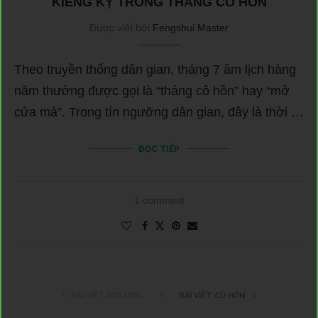
KIÊNG KỴ TRONG THÁNG CÔ HỒN
Được viết bởi
Fengshui Master
Theo truyền thống dân gian, tháng 7 âm lịch hàng
năm thường được gọi là “tháng cô hồn” hay “mở
cửa mả”. Trong tín ngưỡng dân gian, đây là thời …
ĐỌC TIẾP
1 comment
BÀI VIẾT MỚI HƠN
BÀI VIẾT CŨ HƠN