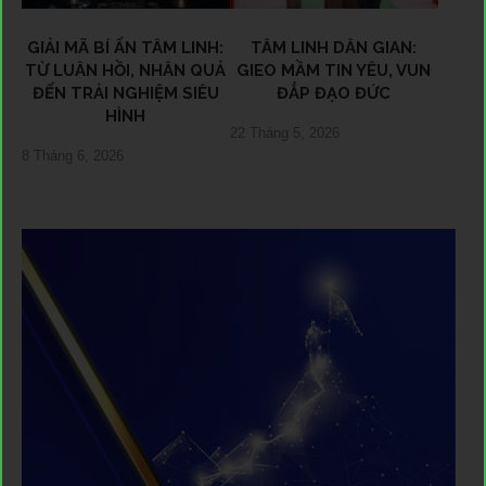
GIẢI MÃ BÍ ẨN TÂM LINH:
TÂM LINH DÂN GIAN:
TỪ LUÂN HỒI, NHÂN QUẢ
GIEO MẦM TIN YÊU, VUN
ĐẾN TRẢI NGHIỆM SIÊU
ĐẮP ĐẠO ĐỨC
HÌNH
22 Tháng 5, 2026
8 Tháng 6, 2026