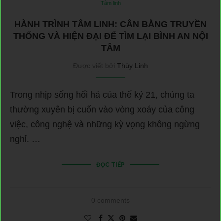
Tâm linh
HÀNH TRÌNH TÂM LINH: CÂN BẰNG TRUYỀN
THỐNG VÀ HIỆN ĐẠI ĐỂ TÌM LẠI BÌNH AN NỘI
TÂM
Được viết bởi
Thùy Linh
Trong nhịp sống hối hả của thế kỷ 21, chúng ta
thường xuyên bị cuốn vào vòng xoáy của công
việc, công nghệ và những kỳ vọng không ngừng
nghỉ. …
ĐỌC TIẾP
0 comments