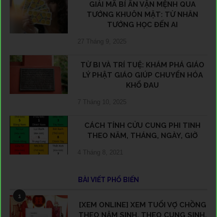
GIẢI MÃ BÍ ẨN VẬN MỆNH QUA
TƯỚNG KHUÔN MẶT: TỪ NHÂN
TƯỚNG HỌC ĐẾN AI
27 Tháng 9, 2025
TỪ BI VÀ TRÍ TUỆ: KHÁM PHÁ GIÁO
LÝ PHẬT GIÁO GIÚP CHUYỂN HÓA
KHỔ ĐAU
7 Tháng 10, 2025
CÁCH TÍNH CỬU CUNG PHI TINH
THEO NĂM, THÁNG, NGÀY, GIỜ
4 Tháng 8, 2021
BÀI VIẾT PHỔ BIẾN
1
[XEM ONLINE] XEM TUỔI VỢ CHỒNG
THEO NĂM SINH, THEO CUNG SINH,