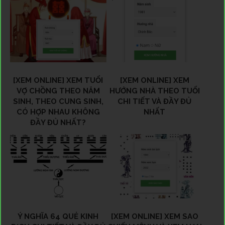
[XEM ONLINE] XEM TUỔI
[XEM ONLINE] XEM
VỢ CHỒNG THEO NĂM
HƯỚNG NHÀ THEO TUỔI
SINH, THEO CUNG SINH,
CHI TIẾT VÀ ĐẦY ĐỦ
CÓ HỢP NHAU KHÔNG
NHẤT
ĐẦY ĐỦ NHẤT?
Ý NGHĨA 64 QUẺ KINH
[XEM ONLINE] XEM SAO