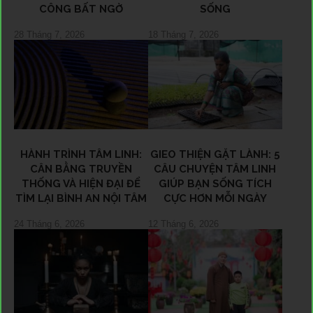
CÔNG BẤT NGỜ
SỐNG
28 Tháng 7, 2026
18 Tháng 7, 2026
HÀNH TRÌNH TÂM LINH:
GIEO THIỆN GẶT LÀNH: 5
CÂN BẰNG TRUYỀN
CÂU CHUYỆN TÂM LINH
THỐNG VÀ HIỆN ĐẠI ĐỂ
GIÚP BẠN SỐNG TÍCH
TÌM LẠI BÌNH AN NỘI TÂM
CỰC HƠN MỖI NGÀY
24 Tháng 6, 2026
12 Tháng 6, 2026