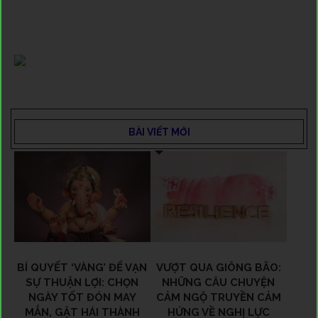
BÀI VIẾT MỚI
BÍ QUYẾT ‘VÀNG’ ĐỂ VẠN
VƯỢT QUA GIÔNG BÃO:
SỰ THUẬN LỢI: CHỌN
NHỮNG CÂU CHUYỆN
NGÀY TỐT ĐÓN MAY
CẢM NGỘ TRUYỀN CẢM
MẮN, GẶT HÁI THÀNH
HỨNG VỀ NGHỊ LỰC