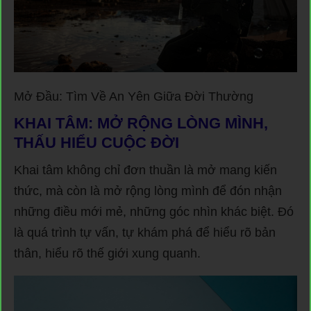
Mở Đầu: Tìm Về An Yên Giữa Đời Thường
KHAI TÂM: MỞ RỘNG LÒNG MÌNH,
THẤU HIỂU CUỘC ĐỜI
Khai tâm không chỉ đơn thuần là mở mang kiến
thức, mà còn là mở rộng lòng mình để đón nhận
những điều mới mẻ, những góc nhìn khác biệt. Đó
là quá trình tự vấn, tự khám phá để hiểu rõ bản
thân, hiểu rõ thế giới xung quanh.