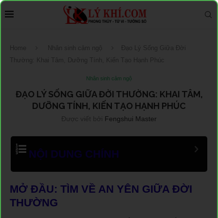
Home
Nhân sinh cảm ngộ
Đạo Lý Sống Giữa Đời
Thường: Khai Tâm, Dưỡng Tính, Kiến Tạo Hạnh Phúc
Nhân sinh cảm ngộ
ĐẠO LÝ SỐNG GIỮA ĐỜI THƯỜNG: KHAI TÂM,
DƯỠNG TÍNH, KIẾN TẠO HẠNH PHÚC
Được viết bởi
Fengshui Master
NỘI DUNG CHÍNH
MỞ ĐẦU: TÌM VỀ AN YÊN GIỮA ĐỜI
THƯỜNG