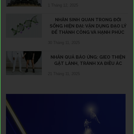
1 Tháng 12, 2025
NHÂN SINH QUAN TRONG ĐỜI
SỐNG HIỆN ĐẠI: VẬN DỤNG ĐẠO LÝ
ĐỂ THÀNH CÔNG VÀ HẠNH PHÚC
30 Tháng 11, 2025
NHÂN QUẢ BÁO ỨNG: GIEO THIỆN
GẶT LÀNH, TRÁNH XA ĐIỀU ÁC
21 Tháng 11, 2025