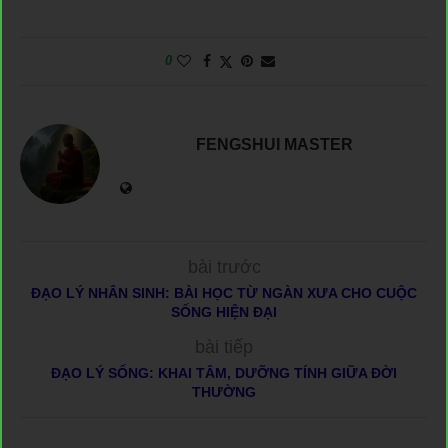
0
FENGSHUI MASTER
bài trước
ĐẠO LÝ NHÂN SINH: BÀI HỌC TỪ NGÀN XƯA CHO CUỘC
SỐNG HIỆN ĐẠI
bài tiếp
ĐẠO LÝ SỐNG: KHAI TÂM, DƯỠNG TÍNH GIỮA ĐỜI
THƯỜNG