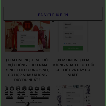
BÀI VIẾT PHỔ BIẾN
[XEM ONLINE] XEM TUỔI
[XEM ONLINE] XEM
VỢ CHỒNG THEO NĂM
HƯỚNG NHÀ THEO TUỔI
SINH, THEO CUNG SINH,
CHI TIẾT VÀ ĐẦY ĐỦ
CÓ HỢP NHAU KHÔNG
NHẤT
ĐẦY ĐỦ NHẤT?