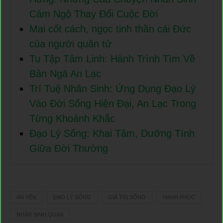
Cảm Ngộ Thay Đổi Cuộc Đời
Mai cốt cách, ngọc tinh thần cái Đức
của người quân tử
Tu Tập Tâm Linh: Hành Trình Tìm Về
Bản Ngã An Lạc
Trí Tuệ Nhân Sinh: Ứng Dụng Đạo Lý
Vào Đời Sống Hiện Đại, An Lạc Trong
Từng Khoảnh Khắc
Đạo Lý Sống: Khai Tâm, Dưỡng Tính
Giữa Đời Thường
AN YÊN
ĐẠO LÝ SỐNG
GIÁ TRỊ SỐNG
HẠNH PHÚC
NHÂN SINH QUAN