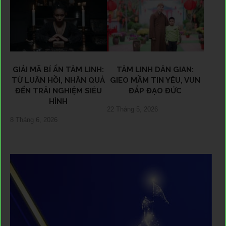
GIẢI MÃ BÍ ẨN TÂM LINH:
TÂM LINH DÂN GIAN:
TỪ LUÂN HỒI, NHÂN QUẢ
GIEO MẦM TIN YÊU, VUN
ĐẾN TRẢI NGHIỆM SIÊU
ĐẮP ĐẠO ĐỨC
HÌNH
22 Tháng 5, 2026
8 Tháng 6, 2026