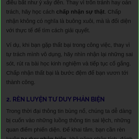
điều bất như ý xảy đến. Thay vì trốn tránh hay oán
trách, hãy học cách
chấp nhận sự thật
. Chấp
nhận không có nghĩa là buông xuôi, mà là đối diện
với thực tế để tìm cách giải quyết.
Ví dụ, khi bạn gặp thất bại trong công việc, thay vì
tự trách mình vô dụng, hãy nhìn nhận lại những sai
sót, rút ra bài học kinh nghiệm và tiếp tục cố gắng.
Chấp nhận thất bại là bước đệm để bạn vươn tới
thành công.
2. RÈN LUYỆN TƯ DUY PHẢN BIỆN
Trong thời đại thông tin bùng nổ, chúng ta dễ dàng
bị cuốn vào những luồng thông tin sai lệch, những
quan điểm phiến diện. Để khai tâm, bạn cần rèn