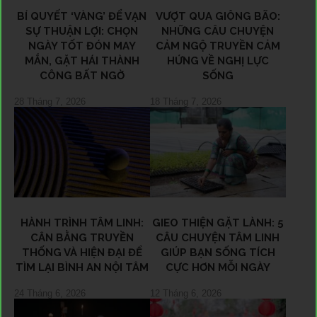
BÍ QUYẾT ‘VÀNG’ ĐỂ VẠN
VƯỢT QUA GIÔNG BÃO:
SỰ THUẬN LỢI: CHỌN
NHỮNG CÂU CHUYỆN
NGÀY TỐT ĐÓN MAY
CẢM NGỘ TRUYỀN CẢM
MẮN, GẶT HÁI THÀNH
HỨNG VỀ NGHỊ LỰC
CÔNG BẤT NGỜ
SỐNG
28 Tháng 7, 2026
18 Tháng 7, 2026
HÀNH TRÌNH TÂM LINH:
GIEO THIỆN GẶT LÀNH: 5
CÂN BẰNG TRUYỀN
CÂU CHUYỆN TÂM LINH
THỐNG VÀ HIỆN ĐẠI ĐỂ
GIÚP BẠN SỐNG TÍCH
TÌM LẠI BÌNH AN NỘI TÂM
CỰC HƠN MỖI NGÀY
24 Tháng 6, 2026
12 Tháng 6, 2026