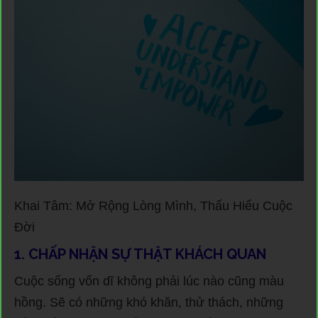
Khai Tâm: Mở Rộng Lòng Mình, Thấu Hiểu Cuộc
Đời
1. CHẤP NHẬN SỰ THẬT KHÁCH QUAN
Cuộc sống vốn dĩ không phải lúc nào cũng màu
hồng. Sẽ có những khó khăn, thử thách, những