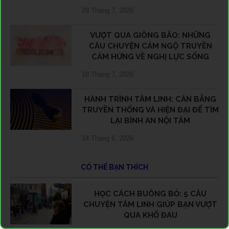
28 Tháng 7, 2026
VƯỢT QUA GIÔNG BÃO: NHỮNG
CÂU CHUYỆN CẢM NGỘ TRUYỀN
CẢM HỨNG VỀ NGHỊ LỰC SỐNG
18 Tháng 7, 2026
HÀNH TRÌNH TÂM LINH: CÂN BẰNG
TRUYỀN THỐNG VÀ HIỆN ĐẠI ĐỂ TÌM
LẠI BÌNH AN NỘI TÂM
24 Tháng 6, 2026
CÓ THỂ BẠN THÍCH
HỌC CÁCH BUÔNG BỎ: 5 CÂU
CHUYỆN TÂM LINH GIÚP BẠN VƯỢT
QUA KHỔ ĐAU