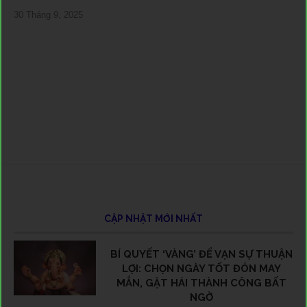
30 Tháng 9, 2025
25 
6 T
7 T
CẬP NHẬT MỚI NHẤT
BÍ QUYẾT ‘VÀNG’ ĐỂ VẠN SỰ THUẬN
LỢI: CHỌN NGÀY TỐT ĐÓN MAY
MẮN, GẶT HÁI THÀNH CÔNG BẤT
NGỜ