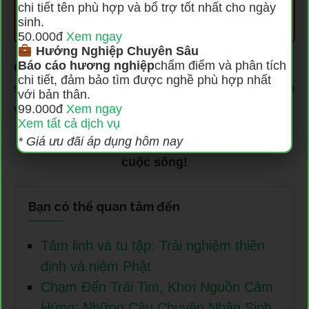
chi tiết tên phù hợp và bổ trợ tốt nhất cho ngày
Email:
lykhivn@gmail.com
sinh.
50.000đ
Xem ngay
Hướng Nghiệp Chuyên Sâu
Báo cáo hương nghiệp
chấm điểm và phân tích
Cám ơn bạn đã theo dõi bài viết!
Vui lòng chia
chi tiết, đảm bảo tìm được nghề phù hợp nhất
sẻ bài viết nếu bạn thấy thông tin ở trên sẽ hữu ích
với bản thân.
với nhiều người.
99.000đ
Xem ngay
Xem tất cả dịch vụ
Chúc bạn buổi trưa vui vẻ và thành công trong
* Giá ưu đãi áp dụng hôm nay
cuộc sống!
Bạn có thể quan tâm đến
Tâm linh và tu tập: Trải nghiệm thiền
định và niệm Phật
Chạm Đến Trái Tim, Khơi Nguồn Cảm
Hứng: Những Câu Chuyện Nhân Sinh