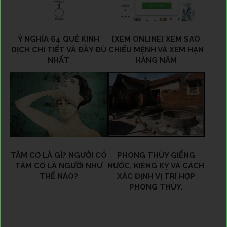
Ý NGHĨA 64 QUẺ KINH
[XEM ONLINE] XEM SAO
DỊCH CHI TIẾT VÀ ĐẦY ĐỦ
CHIẾU MỆNH VÀ XEM HẠN
NHẤT
HÀNG NĂM
TÂM CƠ LÀ GÌ? NGƯỜI CÓ
PHONG THỦY GIẾNG
TÂM CƠ LÀ NGƯỜI NHƯ
NƯỚC, KIÊNG KỴ VÀ CÁCH
THẾ NÀO?
XÁC ĐỊNH VỊ TRÍ HỢP
PHONG THỦY.