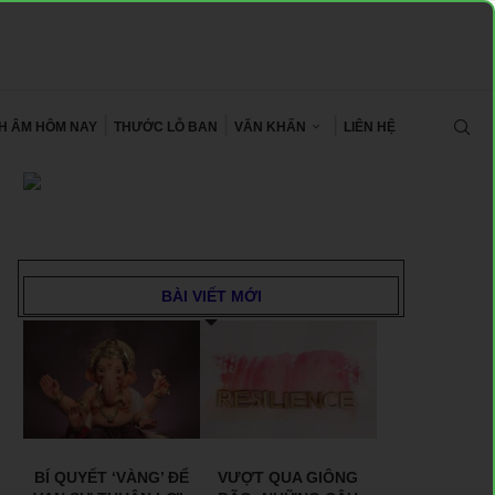
CH ÂM HÔM NAY
THƯỚC LỖ BAN
VĂN KHẤN
LIÊN HỆ
BÀI VIẾT MỚI
BÍ QUYẾT ‘VÀNG’ ĐỂ
VƯỢT QUA GIÔNG