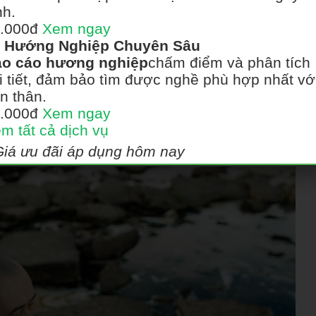
g:
Khi kết nối với bản ngã sâu sắc, chúng ta sẽ
nh.
và tìm thấy ý nghĩa thực sự của cuộc sống.
.000đ
Xem ngay
Hướng Nghiệp Chuyên Sâu
o cáo hương nghiệp
chấm điểm và phân tích
ÂM LINH PHỔ BIẾN
i tiết, đảm bảo tìm được nghề phù hợp nhất vớ
 linh khác nhau, mỗi phương pháp phù hợp
n thân.
.000đ
Xem ngay
hích khác nhau. Dưới đây là một vài
m tất cả dịch vụ
 tham khảo:
Giá ưu đãi áp dụng hôm nay