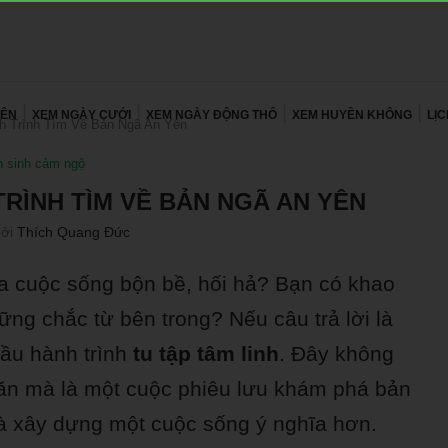
YÊN
XEM NGÀY CƯỚI
XEM NGÀY ĐỘNG THỔ
XEM HUYỀN KHÔNG
LỊ
h Trình Tìm Về Bản Ngã An Yên
 sinh cảm ngộ
TRÌNH TÌM VỀ BẢN NGÃ AN YÊN
bởi
Thích Quang Đức
ữa cuộc sống bộn bề, hối hả? Bạn có khao
ững chắc từ bên trong? Nếu câu trả lời là
đầu hành trình
tu tập tâm linh
. Đây không
hăn mà là một cuộc phiêu lưu khám phá bản
i và xây dựng một cuộc sống ý nghĩa hơn.