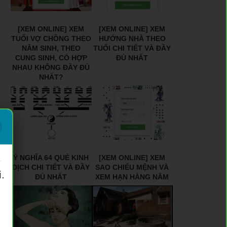
[XEM ONLINE] XEM
[XEM ONLINE] XEM
TUỔI VỢ CHỒNG THEO
HƯỚNG NHÀ THEO
NĂM SINH, THEO
TUỔI CHI TIẾT VÀ ĐẦY
CUNG SINH, CÓ HỢP
ĐỦ NHẤT
NHAU KHÔNG ĐẦY ĐỦ
NHẤT?
Ý NGHĨA 64 QUẺ KINH
[XEM ONLINE] XEM
ý
DỊCH CHI TIẾT VÀ ĐẦY
SAO CHIẾU MỆNH VÀ
.
ĐỦ NHẤT
XEM HẠN HÀNG NĂM