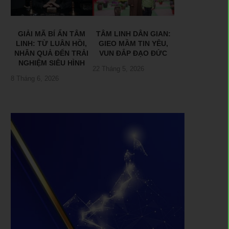
GIẢI MÃ BÍ ẨN TÂM
TÂM LINH DÂN GIAN:
LINH: TỪ LUÂN HỒI,
GIEO MẦM TIN YÊU,
NHÂN QUẢ ĐẾN TRẢI
VUN ĐẮP ĐẠO ĐỨC
NGHIỆM SIÊU HÌNH
22 Tháng 5, 2026
8 Tháng 6, 2026