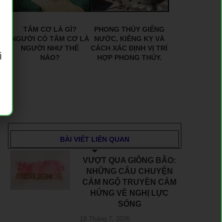
TÂM CƠ LÀ GÌ?
PHONG THỦY GIẾNG
NGƯỜI CÓ TÂM CƠ LÀ
NƯỚC, KIÊNG KỴ VÀ
NGƯỜI NHƯ THẾ
CÁCH XÁC ĐỊNH VỊ TRÍ
i
NÀO?
HỢP PHONG THỦY.
BÀI VIẾT LIÊN QUAN
VƯỢT QUA GIÔNG BÃO:
NHỮNG CÂU CHUYỆN
CẢM NGỘ TRUYỀN CẢM
HỨNG VỀ NGHỊ LỰC
SỐNG
18 Tháng 7, 2026