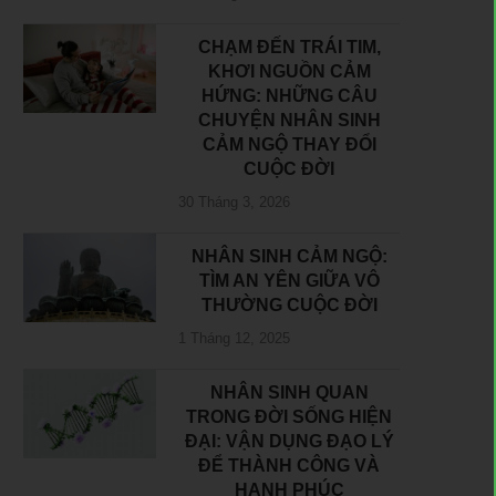
CHẠM ĐẾN TRÁI TIM,
KHƠI NGUỒN CẢM
HỨNG: NHỮNG CÂU
CHUYỆN NHÂN SINH
CẢM NGỘ THAY ĐỔI
CUỘC ĐỜI
30 Tháng 3, 2026
NHÂN SINH CẢM NGỘ:
TÌM AN YÊN GIỮA VÔ
THƯỜNG CUỘC ĐỜI
1 Tháng 12, 2025
NHÂN SINH QUAN
TRONG ĐỜI SỐNG HIỆN
ĐẠI: VẬN DỤNG ĐẠO LÝ
ĐỂ THÀNH CÔNG VÀ
HẠNH PHÚC