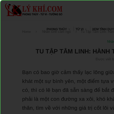
PHONG THỦY
TỬ VI
XEM TÌNH DU
Home
Nhân sinh cảm ngộ
Tu Tập Tâm Linh: Hàn
Nhân
TU TẬP TÂM LINH: HÀNH 
Được viết 
Bạn có bao giờ cảm thấy lạc lõng gi
khát một sự bình yên, một điểm tựa v
có, thì có lẽ bạn đã sẵn sàng để bắt 
phải là một con đường xa xôi, khó k
thân, tìm về với những giá trị cốt lõ