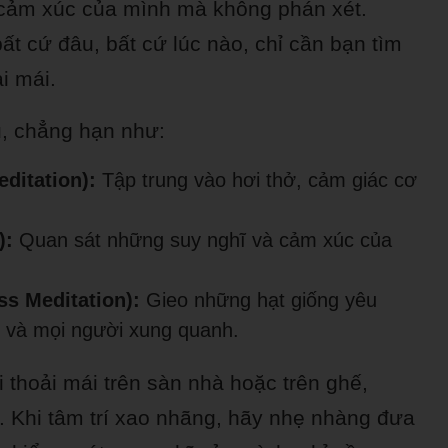
à cảm xúc của mình mà không phán xét.
ất cứ đâu, bất cứ lúc nào, chỉ cần bạn tìm
i mái.
u, chẳng hạn như:
ditation):
Tập trung vào hơi thở, cảm giác cơ
):
Quan sát những suy nghĩ và cảm xúc của
s Meditation):
Gieo những hạt giống yêu
n và mọi người xung quanh.
i thoải mái trên sàn nhà hoặc trên ghế,
ở. Khi tâm trí xao nhãng, hãy nhẹ nhàng đưa