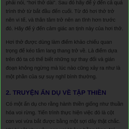
phải nói, “hơi thở dài”. Sau đó hãy để ý đến cả quá
trình thở từ bắt đầu đến cuối. Từ đó hơi thở trở
nên vi tế, và thân tâm trở nên an tĩnh hơn trước
đó. Hãy để ý đến cảm giác an tịnh này của hơi thở.
Hơi thở được dùng làm điểm khảo chiếu quan
trọng để kéo tâm lang thang trở về. Là điểm dựa
trên đó ta có thể biết những sự thay đổi và gián
đoạn không ngừng mà lúc nào cũng xảy ra như là
một phần của sự suy nghĩ bình thường.
2. TRUYỆN ẨN DỤ VỀ TẬP THIỀN
Có một ẩn dụ cho rằng hành thiền giống như thuần
hóa voi rừng. Tiến trình thực hiện việc đó là cột
con voi vừa bắt được bằng một sợi dây thật chắc.