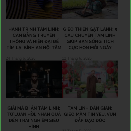
HÀNH TRÌNH TÂM LINH:
GIEO THIỆN GẶT LÀNH: 5
CÂN BẰNG TRUYỀN
CÂU CHUYỆN TÂM LINH
THỐNG VÀ HIỆN ĐẠI ĐỂ
GIÚP BẠN SỐNG TÍCH
TÌM LẠI BÌNH AN NỘI TÂM
CỰC HƠN MỖI NGÀY
24 Tháng 6, 2026
12 Tháng 6, 2026
GIẢI MÃ BÍ ẨN TÂM LINH:
TÂM LINH DÂN GIAN:
TỪ LUÂN HỒI, NHÂN QUẢ
GIEO MẦM TIN YÊU, VUN
ĐẾN TRẢI NGHIỆM SIÊU
ĐẮP ĐẠO ĐỨC
HÌNH