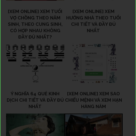
[XEM ONLINE] XEM TUỔI
[XEM ONLINE] XEM
VỢ CHỒNG THEO NĂM
HƯỚNG NHÀ THEO TUỔI
SINH, THEO CUNG SINH,
CHI TIẾT VÀ ĐẦY ĐỦ
CÓ HỢP NHAU KHÔNG
NHẤT
ĐẦY ĐỦ NHẤT?
Ý NGHĨA 64 QUẺ KINH
[XEM ONLINE] XEM SAO
DỊCH CHI TIẾT VÀ ĐẦY ĐỦ
CHIẾU MỆNH VÀ XEM HẠN
NHẤT
HÀNG NĂM