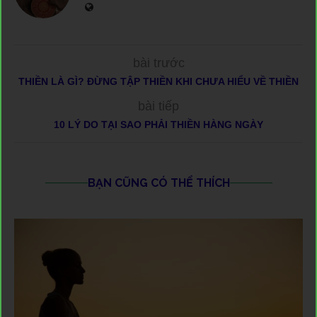
bài trước
THIỀN LÀ GÌ? ĐỪNG TẬP THIỀN KHI CHƯA HIỂU VỀ THIỀN
bài tiếp
10 LÝ DO TẠI SAO PHẢI THIỀN HÀNG NGÀY
BẠN CŨNG CÓ THỂ THÍCH