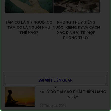
TÂM CƠ LÀ GÌ? NGƯỜI CÓ
PHONG THỦY GIẾNG
TÂM CƠ LÀ NGƯỜI NHƯ
NƯỚC, KIÊNG KỴ VÀ CÁCH
THẾ NÀO?
XÁC ĐỊNH VỊ TRÍ HỢP
PHONG THỦY.
BÀI VIẾT LIÊN QUAN
10 LÝ DO TẠI SAO PHẢI THIỀN HÀNG
NGÀY
20 Tháng 11, 2021