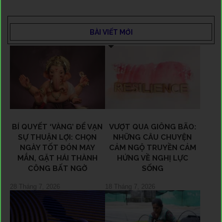
BÀI VIẾT MỚI
BÍ QUYẾT ‘VÀNG’ ĐỂ VẠN
VƯỢT QUA GIÔNG BÃO:
SỰ THUẬN LỢI: CHỌN
NHỮNG CÂU CHUYỆN
NGÀY TỐT ĐÓN MAY
CẢM NGỘ TRUYỀN CẢM
MẮN, GẶT HÁI THÀNH
HỨNG VỀ NGHỊ LỰC
CÔNG BẤT NGỜ
SỐNG
28 Tháng 7, 2026
18 Tháng 7, 2026