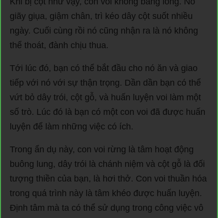
Khi bị cột như vậy, con voi không bằng lòng. Nó
giãy giụa, giậm chân, trì kéo dây cột suốt nhiều
ngày. Cuối cùng rồi nó cũng nhận ra là nó không
thể thoát, đành chịu thua.
Tới lúc đó, bạn có thể bắt đầu cho nó ăn và giao
tiếp với nó với sự thận trọng. Dần dần bạn có thể
vứt bỏ dây trói, cột gỗ, và huấn luyện voi làm một
số trò. Lúc đó là bạn có một con voi đã được huấn
luyện để làm những việc có ích.
Trong ẩn dụ này, con voi rừng là tâm hoạt động
buông lung, dây trói là chánh niệm và cột gỗ là đối
tượng thiền của bạn, là hơi thở. Con voi thuần hóa
trong quá trình này là tâm khéo được huấn luyện.
Định tâm mà ta có thể sử dụng trong công việc vô