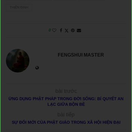
THIỀN ĐỊNH
0
FENGSHUI MASTER
bài trước
ỨNG DỤNG PHẬT PHÁP TRONG ĐỜI SỐNG: BÍ QUYẾT AN
LẠC GIỮA BỘN BỀ
bài tiếp
SỰ ĐỔI MỚI CỦA PHẬT GIÁO TRONG XÃ HỘI HIỆN ĐẠI