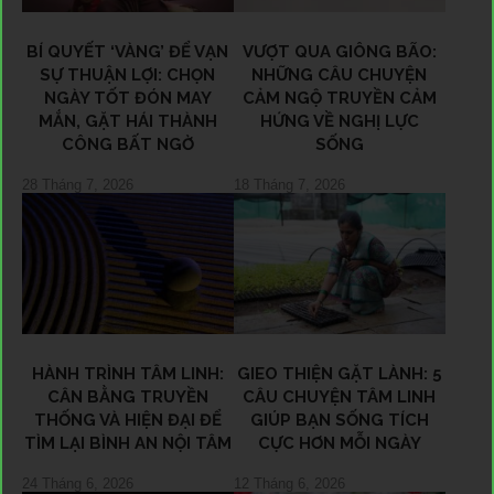
BÍ QUYẾT ‘VÀNG’ ĐỂ VẠN
VƯỢT QUA GIÔNG BÃO:
SỰ THUẬN LỢI: CHỌN
NHỮNG CÂU CHUYỆN
NGÀY TỐT ĐÓN MAY
CẢM NGỘ TRUYỀN CẢM
MẮN, GẶT HÁI THÀNH
HỨNG VỀ NGHỊ LỰC
CÔNG BẤT NGỜ
SỐNG
28 Tháng 7, 2026
18 Tháng 7, 2026
HÀNH TRÌNH TÂM LINH:
GIEO THIỆN GẶT LÀNH: 5
CÂN BẰNG TRUYỀN
CÂU CHUYỆN TÂM LINH
THỐNG VÀ HIỆN ĐẠI ĐỂ
GIÚP BẠN SỐNG TÍCH
TÌM LẠI BÌNH AN NỘI TÂM
CỰC HƠN MỖI NGÀY
24 Tháng 6, 2026
12 Tháng 6, 2026