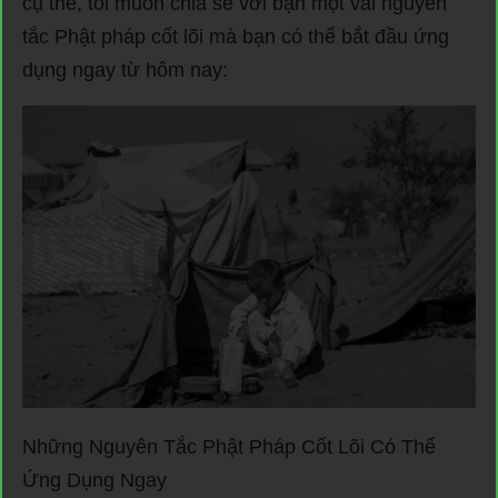
cụ thể, tôi muốn chia sẻ với bạn một vài nguyên
tắc Phật pháp cốt lõi mà bạn có thể bắt đầu ứng
dụng ngay từ hôm nay:
Những Nguyên Tắc Phật Pháp Cốt Lõi Có Thể
Ứng Dụng Ngay