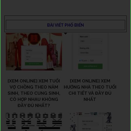
BÀI VIẾT PHỔ BIẾN
[XEM ONLINE] XEM TUỔI
[XEM ONLINE] XEM
VỢ CHỒNG THEO NĂM
HƯỚNG NHÀ THEO TUỔI
SINH, THEO CUNG SINH,
CHI TIẾT VÀ ĐẦY ĐỦ
CÓ HỢP NHAU KHÔNG
NHẤT
ĐẦY ĐỦ NHẤT?