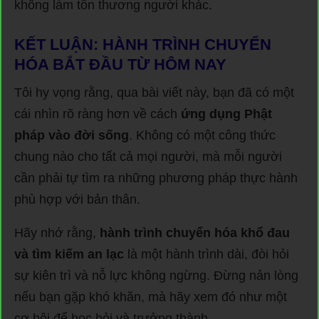
không làm tổn thương người khác.
KẾT LUẬN: HÀNH TRÌNH CHUYỂN
HÓA BẮT ĐẦU TỪ HÔM NAY
Tôi hy vọng rằng, qua bài viết này, bạn đã có một
cái nhìn rõ ràng hơn về cách
ứng dụng Phật
pháp vào đời sống
. Không có một công thức
chung nào cho tất cả mọi người, mà mỗi người
cần phải tự tìm ra những phương pháp thực hành
phù hợp với bản thân.
Hãy nhớ rằng,
hành trình chuyển hóa khổ đau
và tìm kiếm an lạc
là một hành trình dài, đòi hỏi
sự kiên trì và nỗ lực không ngừng. Đừng nản lòng
nếu bạn gặp khó khăn, mà hãy xem đó như một
cơ hội để học hỏi và trưởng thành.