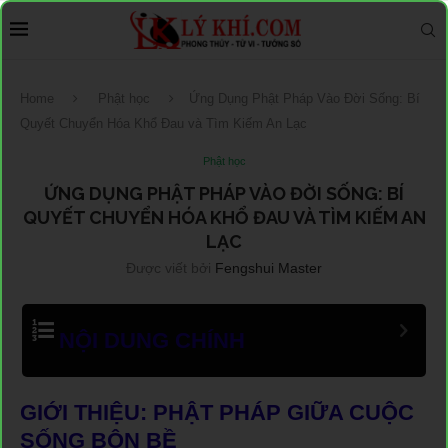
Home
Phật học
Ứng Dụng Phật Pháp Vào Đời Sống: Bí
Quyết Chuyển Hóa Khổ Đau và Tìm Kiếm An Lạc
Phật học
ỨNG DỤNG PHẬT PHÁP VÀO ĐỜI SỐNG: BÍ
QUYẾT CHUYỂN HÓA KHỔ ĐAU VÀ TÌM KIẾM AN
LẠC
Được viết bởi
Fengshui Master
NỘI DUNG CHÍNH
GIỚI THIỆU: PHẬT PHÁP GIỮA CUỘC
SỐNG BỘN BỀ