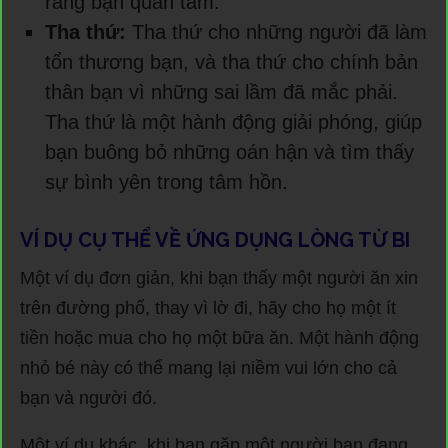
rằng bạn quan tâm.
Tha thứ:
Tha thứ cho những người đã làm
tổn thương bạn, và tha thứ cho chính bản
thân bạn vì những sai lầm đã mắc phải.
Tha thứ là một hành động giải phóng, giúp
bạn buông bỏ những oán hận và tìm thấy
sự bình yên trong tâm hồn.
VÍ DỤ CỤ THỂ VỀ ỨNG DỤNG LÒNG TỪ BI
Một ví dụ đơn giản, khi bạn thấy một người ăn xin
trên đường phố, thay vì lờ đi, hãy cho họ một ít
tiền hoặc mua cho họ một bữa ăn. Một hành động
nhỏ bé này có thể mang lại niềm vui lớn cho cả
bạn và người đó.
Một ví dụ khác, khi bạn gặp một người bạn đang