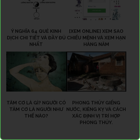
Ý NGHĨA 64 QUẺ KINH
[XEM ONLINE] XEM SAO
DỊCH CHI TIẾT VÀ ĐẦY ĐỦ
CHIẾU MỆNH VÀ XEM HẠN
NHẤT
HÀNG NĂM
TÂM CƠ LÀ GÌ? NGƯỜI CÓ
PHONG THỦY GIẾNG
TÂM CƠ LÀ NGƯỜI NHƯ
NƯỚC, KIÊNG KỴ VÀ CÁCH
THẾ NÀO?
XÁC ĐỊNH VỊ TRÍ HỢP
PHONG THỦY.