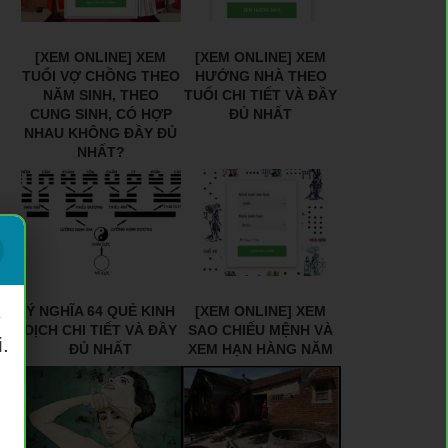
[XEM ONLINE] XEM
[XEM ONLINE] XEM
TUỔI VỢ CHỒNG THEO
HƯỚNG NHÀ THEO
NĂM SINH, THEO
TUỔI CHI TIẾT VÀ ĐẦY
CUNG SINH, CÓ HỢP
ĐỦ NHẤT
NHAU KHÔNG ĐẦY ĐỦ
NHẤT?
Ý NGHĨA 64 QUẺ KINH
[XEM ONLINE] XEM
ý
DỊCH CHI TIẾT VÀ ĐẦY
SAO CHIẾU MỆNH VÀ
.
ĐỦ NHẤT
XEM HẠN HÀNG NĂM