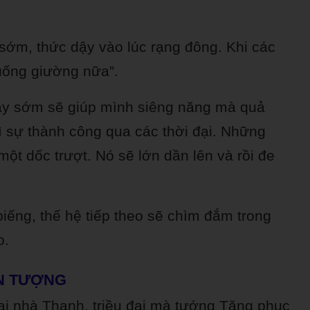
sớm, thức dậy vào lúc rạng đông. Khi các
xuống giường nữa”.
dậy sớm sẽ giúp mình siêng năng mà quả
rì sự thành công qua các thời đại. Những
 một dốc trượt. Nó sẽ lớn dần lên và rồi đe
biếng, thế hệ tiếp theo sẽ chìm đắm trong
o.
N TƯỢNG
đại nhà Thanh, triều đại mà tướng Tăng phục