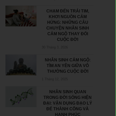
CHẠM ĐẾN TRÁI TIM,
KHƠI NGUỒN CẢM
HỨNG: NHỮNG CÂU
CHUYỆN NHÂN SINH
CẢM NGỘ THAY ĐỔI
CUỘC ĐỜI
30 Tháng 3, 2026
NHÂN SINH CẢM NGỘ:
TÌM AN YÊN GIỮA VÔ
THƯỜNG CUỘC ĐỜI
1 Tháng 12, 2025
NHÂN SINH QUAN
TRONG ĐỜI SỐNG HIỆN
ĐẠI: VẬN DỤNG ĐẠO LÝ
ĐỂ THÀNH CÔNG VÀ
HẠNH PHÚC