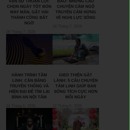
VẠN SỰ THUẬN LỢI:
BÃO: NHỮNG CÂU
CHỌN NGÀY TỐT ĐÓN
CHUYỆN CẢM NGỘ
MAY MẮN, GẶT HÁI
TRUYỀN CẢM HỨNG
THÀNH CÔNG BẤT
VỀ NGHỊ LỰC SỐNG
NGỜ
18 Tháng 7, 2026
28 Tháng 7, 2026
HÀNH TRÌNH TÂM
GIEO THIỆN GẶT
LINH: CÂN BẰNG
LÀNH: 5 CÂU CHUYỆN
TRUYỀN THỐNG VÀ
TÂM LINH GIÚP BẠN
HIỆN ĐẠI ĐỂ TÌM LẠI
SỐNG TÍCH CỰC HƠN
BÌNH AN NỘI TÂM
MỖI NGÀY
24 Tháng 6, 2026
12 Tháng 6, 2026