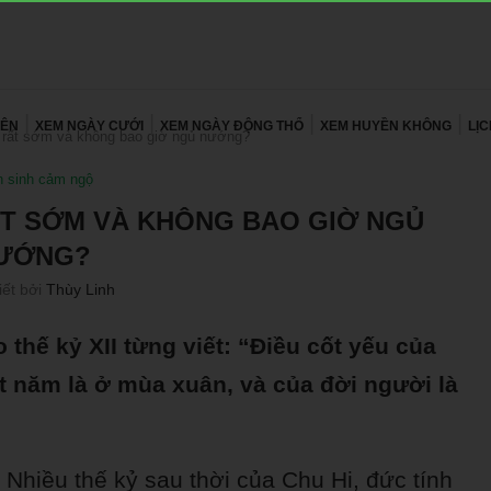
YÊN
XEM NGÀY CƯỚI
XEM NGÀY ĐỘNG THỔ
XEM HUYỀN KHÔNG
LỊ
 rất sớm và không bao giờ ngủ nướng?
 sinh cảm ngộ
ẤT SỚM VÀ KHÔNG BAO GIỜ NGỦ
ƯỚNG?
iết bởi
Thùy Linh
thế kỷ XII từng viết: “Điều cốt yếu của
 năm là ở mùa xuân, và của đời người là
 Nhiều thế kỷ sau thời của Chu Hi, đức tính