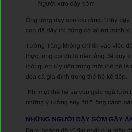
Người xưa dậy sớm
Ông từng dạy con cái rằng: “Hãy dậy 
con đã dậy thì đừng có lại rơi mình 
Tướng Tăng không chỉ tin vào việc 
thực, ông coi đó là nền tảng để duy t
thói quen tùy tiện trong một thế hệ là
dọa cả gia đình trong thế hệ kế tiếp.
“Khi một thế hệ sa vào giấc ngủ lười 
những ý tưởng suy đồi”, ông cảnh bá
NHỮNG NGƯỜI DẬY SỚM GÂY Ấ
Ba vị hoàng đế vĩ đại nhất của triều 