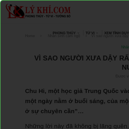
PHONG THỦY
TỬ VI
XEM TÌNH DU
Home
Nhân sinh cảm ngộ
Vì sao người xưa dậy
Nhân
VÌ SAO NGƯỜI XƯA DẬY R
N
Được v
Chu Hi, một học giả Trung Quốc vào 
một ngày nằm ở buổi sáng, của một
ở sự chuyên cần”…
Những lời này đã không bị lãng quên.