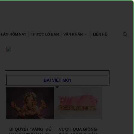
CH ÂM HÔM NAY
THƯỚC LỖ BAN
VĂN KHẤN
LIÊN HỆ
BÀI VIẾT MỚI
BÍ QUYẾT ‘VÀNG’ ĐỂ
VƯỢT QUA GIÔNG