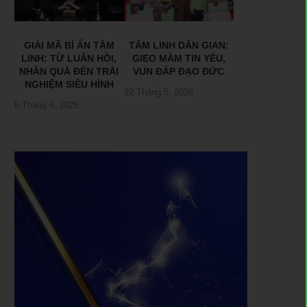
GIẢI MÃ BÍ ẨN TÂM
TÂM LINH DÂN GIAN:
LINH: TỪ LUÂN HỒI,
GIEO MẦM TIN YÊU,
NHÂN QUẢ ĐẾN TRẢI
VUN ĐẮP ĐẠO ĐỨC
NGHIỆM SIÊU HÌNH
22 Tháng 5, 2026
8 Tháng 6, 2026