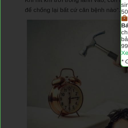
si
để chống lại bất cứ căn bệnh nào”.
50
Bá
ch
bả
99
Xe
* 