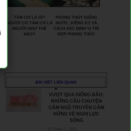
TÂM CƠ LÀ GÌ?
PHONG THỦY GIẾNG
NGƯỜI CÓ TÂM CƠ LÀ
NƯỚC, KIÊNG KỴ VÀ
NGƯỜI NHƯ THẾ
CÁCH XÁC ĐỊNH VỊ TRÍ
i
NÀO?
HỢP PHONG THỦY.
BÀI VIẾT LIÊN QUAN
VƯỢT QUA GIÔNG BÃO:
NHỮNG CÂU CHUYỆN
CẢM NGỘ TRUYỀN CẢM
HỨNG VỀ NGHỊ LỰC
SỐNG
18 Tháng 7, 2026