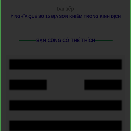
bài tiếp
Ý NGHĨA QUẺ SỐ 15 ĐỊA SƠN KHIÊM TRONG KINH DỊCH
BẠN CŨNG CÓ THỂ THÍCH