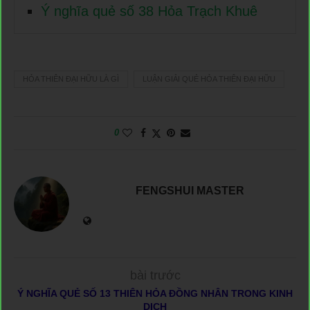
Ý nghĩa quẻ số 38 Hỏa Trạch Khuê
HỎA THIÊN ĐẠI HỮU LÀ GÌ
LUẬN GIẢI QUẺ HỎA THIÊN ĐẠI HỮU
0
FENGSHUI MASTER
bài trước
Ý NGHĨA QUẺ SỐ 13 THIÊN HỎA ĐỒNG NHÂN TRONG KINH
DỊCH