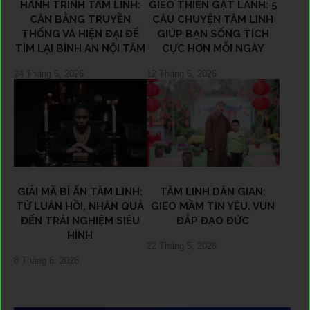
HÀNH TRÌNH TÂM LINH:
GIEO THIỆN GẶT LÀNH: 5
CÂN BẰNG TRUYỀN
CÂU CHUYỆN TÂM LINH
THỐNG VÀ HIỆN ĐẠI ĐỂ
GIÚP BẠN SỐNG TÍCH
TÌM LẠI BÌNH AN NỘI TÂM
CỰC HƠN MỖI NGÀY
24 Tháng 6, 2026
12 Tháng 6, 2026
GIẢI MÃ BÍ ẨN TÂM LINH:
TÂM LINH DÂN GIAN:
TỪ LUÂN HỒI, NHÂN QUẢ
GIEO MẦM TIN YÊU, VUN
ĐẾN TRẢI NGHIỆM SIÊU
ĐẮP ĐẠO ĐỨC
HÌNH
22 Tháng 5, 2026
8 Tháng 6, 2026