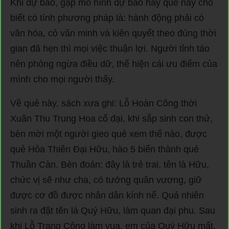
Khi dự báo, gặp mô hình dự báo hay quẻ này cho
biết có tính phương pháp là: hành động phải có
văn hóa, có văn minh và kiên quyết theo đúng thời
gian đã hẹn thì mọi việc thuận lợi. Người tỉnh táo
nên phòng ngừa điều dữ, thể hiện cái ưu điểm của
mình cho mọi người thấy.
Về quẻ này, sách xưa ghi: Lỗ Hoàn Công thời
Xuân Thu Trung Hoa cổ đại, khi sắp sinh con thứ,
bèn mời một người gieo quẻ xem thế nào, được
quẻ Hỏa Thiên Đại Hữu, hào 5 biến thành quẻ
Thuần Càn. Bèn đoán: đây là trẻ trai, tên là Hữu,
chức vị sẽ như cha, có tướng quân vương, giữ
được cơ đồ được nhân dân kính nể. Quả nhiên
sinh ra đặt tên là Quý Hữu, làm quan đại phu. Sau
khi Lỗ Trang Công làm vua, em của Quý Hữu mất,