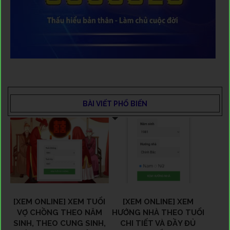
BÀI VIẾT PHỔ BIẾN
[XEM ONLINE] XEM TUỔI
[XEM ONLINE] XEM
VỢ CHỒNG THEO NĂM
HƯỚNG NHÀ THEO TUỔI
SINH, THEO CUNG SINH,
CHI TIẾT VÀ ĐẦY ĐỦ