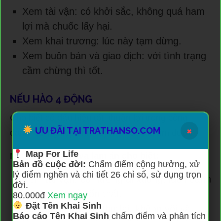
Xem tài vận: có khởi sắc, không quá ham
lợi mà chuốc lấy hại.
Xem khai trương: lúc này tạm dừng.
Xem buôn bán và giao dịch: với tình trạng
cầm chừng thì tốt.
NẾU HÀO 4 ĐỘNG
Cho biết có dấu hiệu tốt, thuận lợi trong công
×
ƯU ĐÃI TẠI TRATHANSO.COM
danh, sự nghiệp tình duyên. Mất của tìm được.
Map For Life
Nếu kinh doanh và làm ăn cho biết:
Bản đồ cuộc đời:
Chấm điểm cộng hưởng, xử
lý điểm nghẽn và chi tiết 26 chỉ số, sử dụng trọn
Xem tài vận: có hướng đi xuống, luôn cảnh
đời.
giác vì cận kề tổn thất.
80.000đ
Xem ngay
Đặt Tên Khai Sinh
Xem khai trương: thư lại, không vội vã.
Báo cáo Tên Khai Sinh
chấm điểm và phân tích