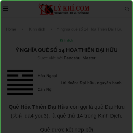
Home
Kinh dịch
Ý nghĩa quẻ số 14 Hỏa Thiên Đại Hữu
Kinh dịch
Ý NGHĨA QUẺ SỐ 14 HỎA THIÊN ĐẠI HỮU
Được viết bởi
Fengshui Master
Quẻ Hỏa Thiên Đại Hữu
còn gọi là quẻ Đại Hữu
(大有 da4 you3), là quẻ thứ 14 trong Kinh Dịch.
Quẻ được kết hợp bởi