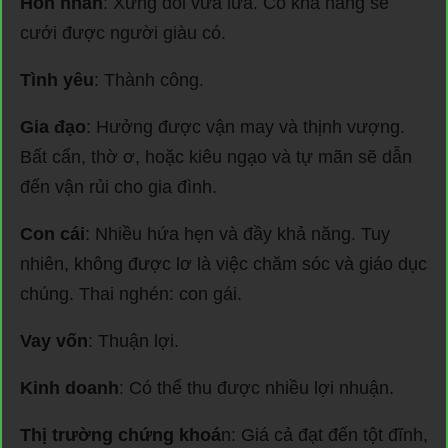
Hôn nhân
: Xứng dôi vừa lứa. Có khả năng sẽ
cưới được người giàu có.
Tình yêu
: Thành công.
Gia đạo
: Hưởng được vận may và thịnh vượng.
Bất cẩn, thờ ơ, hoặc kiêu ngạo và tự mãn sẽ dẫn
đến vận rủi cho gia đình.
Con cái
: Nhiều hứa hẹn và đầy khả năng. Tuy
nhiên, không được lơ là việc chăm sóc và giáo dục
chúng. Thai nghén: con gái.
Vay vốn
: Thuận lợi.
Kinh doanh
: Có thể thu được nhiều lợi nhuận.
Thị trường chứng khoá
n: Giá cả đạt đến tột đĩnh,