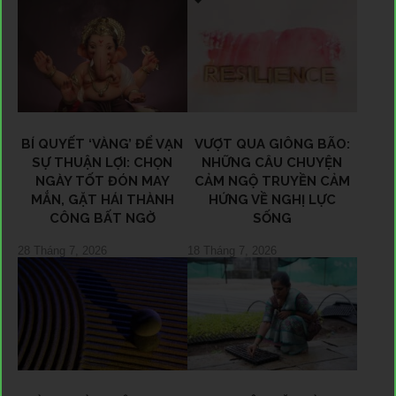
BÍ QUYẾT ‘VÀNG’ ĐỂ VẠN
VƯỢT QUA GIÔNG BÃO:
SỰ THUẬN LỢI: CHỌN
NHỮNG CÂU CHUYỆN
NGÀY TỐT ĐÓN MAY
CẢM NGỘ TRUYỀN CẢM
MẮN, GẶT HÁI THÀNH
HỨNG VỀ NGHỊ LỰC
CÔNG BẤT NGỜ
SỐNG
28 Tháng 7, 2026
18 Tháng 7, 2026