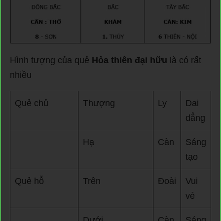
Hình tượng của quẻ
Hỏa thiên đại hữu
là có rất
nhiều
Quẻ chủ
Thượng
Ly
Dai
dẳng
Hạ
Càn
Sáng
tạo
Quẻ hỗ
Trên
Đoài
Vui
vẻ
Dưới
Càn
Sáng