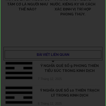
TÂM CƠ LÀ NGƯỜI NHƯ
NƯỚC, KIÊNG KỴ VÀ CÁCH
THẾ NÀO?
XÁC ĐỊNH VỊ TRÍ HỢP
PHONG THỦY.
BÀI VIẾT LIÊN QUAN
Ý NGHĨA QUẺ SỐ 9 PHONG THIÊN
TIỂU SÚC TRONG KINH DỊCH
7 Tháng 12, 2025
Ý NGHĨA QUẺ SỐ 10 THIÊN TRẠCH
LÝ TRONG KINH DỊCH
6 Tháng 12, 2025