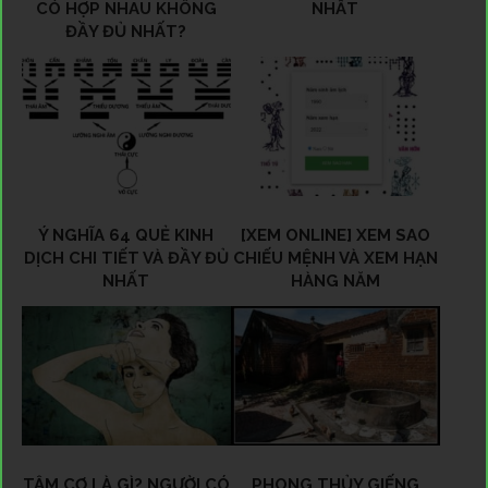
CÓ HỢP NHAU KHÔNG
NHẤT
ĐẦY ĐỦ NHẤT?
Ý NGHĨA 64 QUẺ KINH
[XEM ONLINE] XEM SAO
DỊCH CHI TIẾT VÀ ĐẦY ĐỦ
CHIẾU MỆNH VÀ XEM HẠN
NHẤT
HÀNG NĂM
TÂM CƠ LÀ GÌ? NGƯỜI CÓ
PHONG THỦY GIẾNG