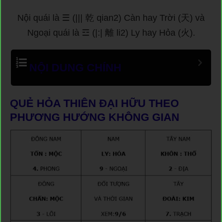
Nội quái là ☰ (||| 乾 qian2) Càn hay Trời (天) và
Ngoại quái là ☲ (|:| 離 li2) Ly hay Hỏa (火).
NỘI DUNG CHÍNH
QUẺ HỎA THIÊN ĐẠI HỮU
THEO
PHƯƠNG HƯỚNG KHÔNG GIAN