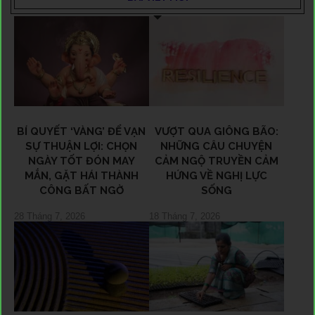
BÍ QUYẾT ‘VÀNG’ ĐỂ VẠN
VƯỢT QUA GIÔNG BÃO:
SỰ THUẬN LỢI: CHỌN
NHỮNG CÂU CHUYỆN
NGÀY TỐT ĐÓN MAY
CẢM NGỘ TRUYỀN CẢM
MẮN, GẶT HÁI THÀNH
HỨNG VỀ NGHỊ LỰC
CÔNG BẤT NGỜ
SỐNG
28 Tháng 7, 2026
18 Tháng 7, 2026