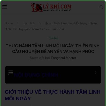
Home
Tâm linh
Thực Hành Tâm Linh Mỗi Ngày: Thiền
Định, Cầu Nguyện Để An Yên và Hạnh Phúc
Tâm linh
THỰC HÀNH TÂM LINH MỖI NGÀY: THIỀN ĐỊNH,
CẦU NGUYỆN ĐỂ AN YÊN VÀ HẠNH PHÚC
Được viết bởi
Fengshui Master
NỘI DUNG CHÍNH
GIỚI THIỆU VỀ THỰC HÀNH TÂM LINH
MỖI NGÀY