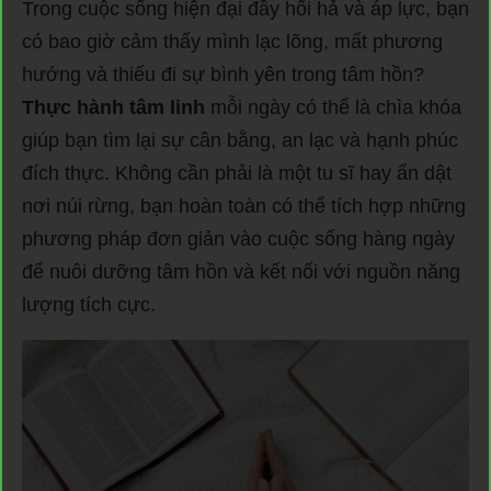
Trong cuộc sống hiện đại đầy hối hả và áp lực, bạn
có bao giờ cảm thấy mình lạc lõng, mất phương
hướng và thiếu đi sự bình yên trong tâm hồn?
Thực hành tâm linh
mỗi ngày có thể là chìa khóa
giúp bạn tìm lại sự cân bằng, an lạc và hạnh phúc
đích thực. Không cần phải là một tu sĩ hay ẩn dật
nơi núi rừng, bạn hoàn toàn có thể tích hợp những
phương pháp đơn giản vào cuộc sống hàng ngày
để nuôi dưỡng tâm hồn và kết nối với nguồn năng
lượng tích cực.