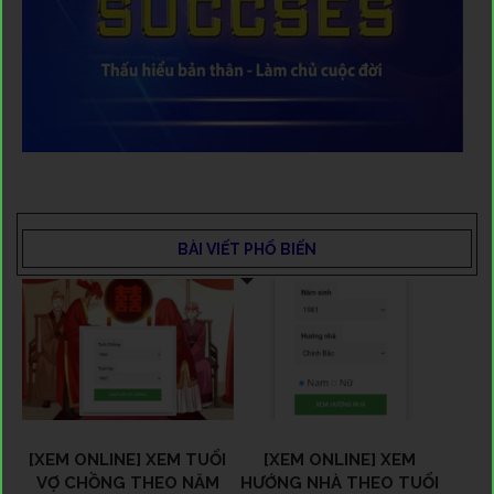
BÀI VIẾT PHỔ BIẾN
[XEM ONLINE] XEM TUỔI
[XEM ONLINE] XEM
VỢ CHỒNG THEO NĂM
HƯỚNG NHÀ THEO TUỔI