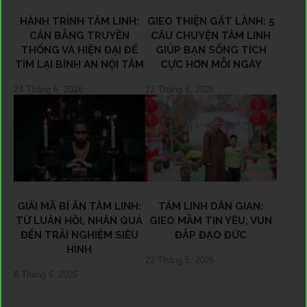
HÀNH TRÌNH TÂM LINH:
GIEO THIỆN GẶT LÀNH: 5
CÂN BẰNG TRUYỀN
CÂU CHUYỆN TÂM LINH
THỐNG VÀ HIỆN ĐẠI ĐỂ
GIÚP BẠN SỐNG TÍCH
TÌM LẠI BÌNH AN NỘI TÂM
CỰC HƠN MỖI NGÀY
24 Tháng 6, 2026
12 Tháng 6, 2026
GIẢI MÃ BÍ ẨN TÂM LINH:
TÂM LINH DÂN GIAN:
TỪ LUÂN HỒI, NHÂN QUẢ
GIEO MẦM TIN YÊU, VUN
ĐẾN TRẢI NGHIỆM SIÊU
ĐẮP ĐẠO ĐỨC
HÌNH
22 Tháng 5, 2026
8 Tháng 6, 2026