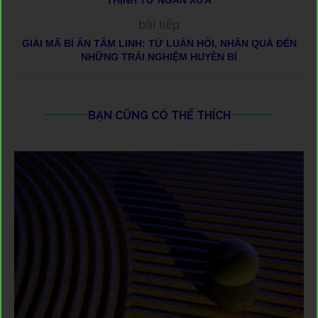
bài tiếp
GIẢI MÃ BÍ ẨN TÂM LINH: TỪ LUÂN HỒI, NHÂN QUẢ ĐẾN
NHỮNG TRẢI NGHIỆM HUYỀN BÍ
BẠN CŨNG CÓ THỂ THÍCH