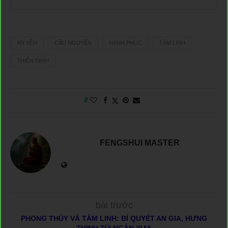
AN YÊN
CẦU NGUYỆN
HẠNH PHÚC
TÂM LINH
THIỀN ĐỊNH
0
FENGSHUI MASTER
bài trước
PHONG THỦY VÀ TÂM LINH: BÍ QUYẾT AN GIA, HƯNG
THỊNH TỪ NGÀN XƯA