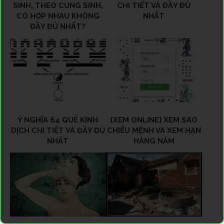
SINH, THEO CUNG SINH,
CHI TIẾT VÀ ĐẦY ĐỦ
CÓ HỢP NHAU KHÔNG
NHẤT
ĐẦY ĐỦ NHẤT?
Ý NGHĨA 64 QUẺ KINH
[XEM ONLINE] XEM SAO
DỊCH CHI TIẾT VÀ ĐẦY ĐỦ
CHIẾU MỆNH VÀ XEM HẠN
NHẤT
HÀNG NĂM