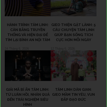
HÀNH TRÌNH TÂM LINH:
GIEO THIỆN GẶT LÀNH: 5
CÂN BẰNG TRUYỀN
CÂU CHUYỆN TÂM LINH
THỐNG VÀ HIỆN ĐẠI ĐỂ
GIÚP BẠN SỐNG TÍCH
TÌM LẠI BÌNH AN NỘI TÂM
CỰC HƠN MỖI NGÀY
24 Tháng 6, 2026
12 Tháng 6, 2026
GIẢI MÃ BÍ ẨN TÂM LINH:
TÂM LINH DÂN GIAN:
TỪ LUÂN HỒI, NHÂN QUẢ
GIEO MẦM TIN YÊU, VUN
ĐẾN TRẢI NGHIỆM SIÊU
ĐẮP ĐẠO ĐỨC
HÌNH