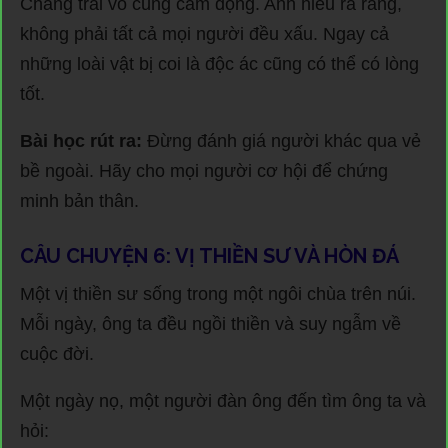
Chàng trai vô cùng cảm động. Anh hiểu ra rằng,
không phải tất cả mọi người đều xấu. Ngay cả
những loài vật bị coi là độc ác cũng có thể có lòng
tốt.
Bài học rút ra:
Đừng đánh giá người khác qua vẻ
bề ngoài. Hãy cho mọi người cơ hội để chứng
minh bản thân.
CÂU CHUYỆN 6: VỊ THIỀN SƯ VÀ HÒN ĐÁ
Một vị thiền sư sống trong một ngôi chùa trên núi.
Mỗi ngày, ông ta đều ngồi thiền và suy ngẫm về
cuộc đời.
Một ngày nọ, một người đàn ông đến tìm ông ta và
hỏi: