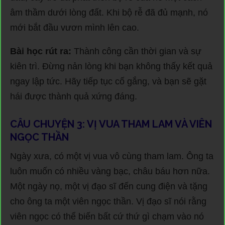
âm thầm dưới lòng đất. Khi bộ rễ đã đủ mạnh, nó
mới bắt đầu vươn mình lên cao.
Bài học rút ra:
Thành công cần thời gian và sự
kiên trì. Đừng nản lòng khi bạn không thấy kết quả
ngay lập tức. Hãy tiếp tục cố gắng, và bạn sẽ gặt
hái được thành quả xứng đáng.
CÂU CHUYỆN 3: VỊ VUA THAM LAM VÀ VIÊN
NGỌC THẦN
Ngày xưa, có một vị vua vô cùng tham lam. Ông ta
luôn muốn có nhiều vàng bạc, châu báu hơn nữa.
Một ngày nọ, một vị đạo sĩ đến cung điện và tặng
cho ông ta một viên ngọc thần. Vị đạo sĩ nói rằng
viên ngọc có thể biến bất cứ thứ gì chạm vào nó