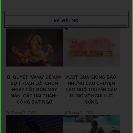
BÀI VIẾT MỚI
BÍ QUYẾT ‘VÀNG’ ĐỂ VẠN
VƯỢT QUA GIÔNG BÃO:
SỰ THUẬN LỢI: CHỌN
NHỮNG CÂU CHUYỆN
NGÀY TỐT ĐÓN MAY
CẢM NGỘ TRUYỀN CẢM
MẮN, GẶT HÁI THÀNH
HỨNG VỀ NGHỊ LỰC
CÔNG BẤT NGỜ
SỐNG
28 Tháng 7, 2026
18 Tháng 7, 2026