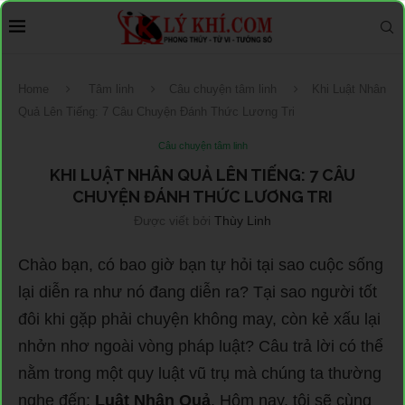
Home
Tâm linh
Câu chuyện tâm linh
Khi Luật Nhân
Quả Lên Tiếng: 7 Câu Chuyện Đánh Thức Lương Tri
Câu chuyện tâm linh
KHI LUẬT NHÂN QUẢ LÊN TIẾNG: 7 CÂU
CHUYỆN ĐÁNH THỨC LƯƠNG TRI
Được viết bởi
Thùy Linh
Chào bạn, có bao giờ bạn tự hỏi tại sao cuộc sống
lại diễn ra như nó đang diễn ra? Tại sao người tốt
đôi khi gặp phải chuyện không may, còn kẻ xấu lại
nhởn nhơ ngoài vòng pháp luật? Câu trả lời có thể
nằm trong một quy luật vũ trụ mà chúng ta thường
nghe đến:
Luật Nhân Quả
. Hôm nay, tôi sẽ cùng