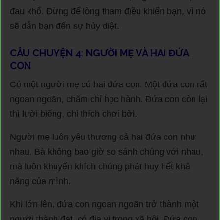
đau khổ. Đừng để lòng tham điều khiển bạn, vì nó
sẽ dẫn bạn đến sự hủy diệt.
CÂU CHUYỆN 4: NGƯỜI MẸ VÀ HAI ĐỨA
CON
Có một người mẹ có hai đứa con. Một đứa con rất
ngoan ngoãn, chăm chỉ học hành. Đứa con còn lại
thì lười biếng, chỉ thích chơi bời.
Người mẹ luôn yêu thương cả hai đứa con như
nhau. Bà không bao giờ so sánh chúng với nhau,
mà luôn khuyến khích chúng phát huy hết khả
năng của mình.
Khi lớn lên, đứa con ngoan ngoãn trở thành một
người thành đạt, có địa vị trong xã hội. Đứa con