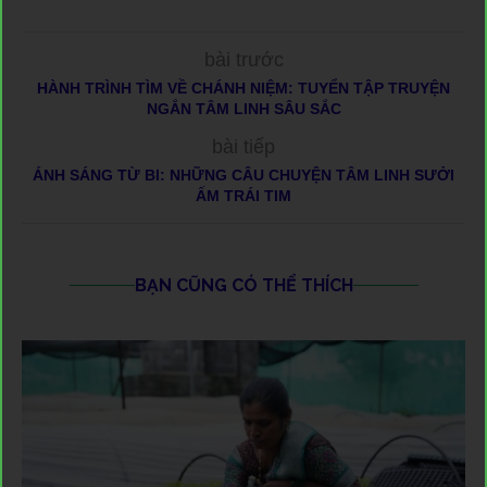
bài trước
HÀNH TRÌNH TÌM VỀ CHÁNH NIỆM: TUYỂN TẬP TRUYỆN
NGẮN TÂM LINH SÂU SẮC
bài tiếp
ÁNH SÁNG TỪ BI: NHỮNG CÂU CHUYỆN TÂM LINH SƯỞI
ẤM TRÁI TIM
BẠN CŨNG CÓ THỂ THÍCH