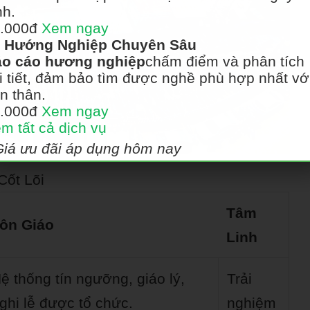
nh.
.000đ
Xem ngay
Hướng Nghiệp Chuyên Sâu
o cáo hương nghiệp
chấm điểm và phân tích
i tiết, đảm bảo tìm được nghề phù hợp nhất vớ
n thân.
.000đ
Xem ngay
m tất cả dịch vụ
Giá ưu đãi áp dụng hôm nay
Cốt Lõi
Tâm
ôn Giáo
Linh
ệ thống tín ngưỡng, giáo lý,
Trải
ghi lễ được tổ chức.
nghiệm