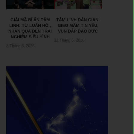
GIẢI MÃ BÍ ẨN TÂM
TÂM LINH DÂN GIAN:
LINH: TỪ LUÂN HỒI,
GIEO MẦM TIN YÊU,
NHÂN QUẢ ĐẾN TRẢI
VUN ĐẮP ĐẠO ĐỨC
NGHIỆM SIÊU HÌNH
22 Tháng 5, 2026
8 Tháng 6, 2026