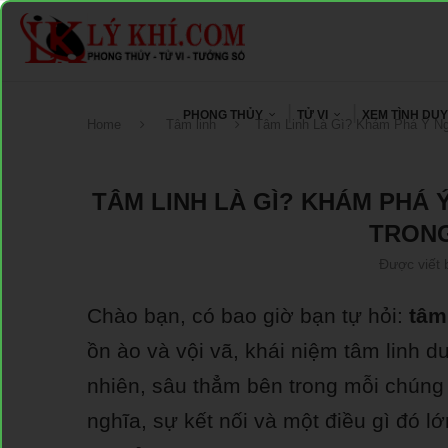
PHONG THỦY
TỬ VI
XEM TÌNH DU
Home
Tâm linh
Tâm Linh Là Gì? Khám Phá Ý Ng
TÂM LINH LÀ GÌ? KHÁM PHÁ 
TRONG
Được viết 
Chào bạn, có bao giờ bạn tự hỏi:
tâm 
ồn ào và vội vã, khái niệm tâm linh d
nhiên, sâu thẳm bên trong mỗi chúng t
nghĩa, sự kết nối và một điều gì đó l