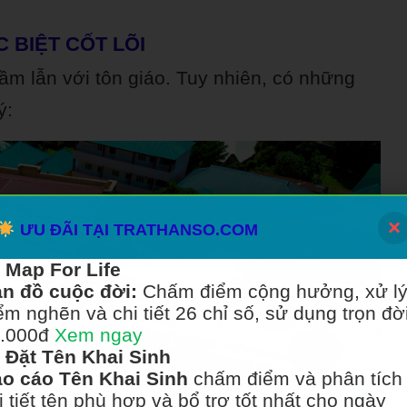
 BIỆT CỐT LÕI
ầm lẫn với tôn giáo. Tuy nhiên, có những
ý:
×
ƯU ĐÃI TẠI TRATHANSO.COM
Map For Life
n đồ cuộc đời:
Chấm điểm cộng hưởng, xử l
ểm nghẽn và chi tiết 26 chỉ số, sử dụng trọn đời
.000đ
Xem ngay
Đặt Tên Khai Sinh
o cáo Tên Khai Sinh
chấm điểm và phân tích
i tiết tên phù hợp và bổ trợ tốt nhất cho ngày