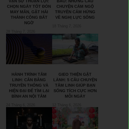
VẠN SỰ THUẬN LỢI:
BÃO: NHỮNG CÂU
CHỌN NGÀY TỐT ĐÓN
CHUYỆN CẢM NGỘ
MAY MẮN, GẶT HÁI
TRUYỀN CẢM HỨNG
THÀNH CÔNG BẤT
VỀ NGHỊ LỰC SỐNG
NGỜ
18 Tháng 7, 2026
28 Tháng 7, 2026
HÀNH TRÌNH TÂM
GIEO THIỆN GẶT
LINH: CÂN BẰNG
LÀNH: 5 CÂU CHUYỆN
TRUYỀN THỐNG VÀ
TÂM LINH GIÚP BẠN
HIỆN ĐẠI ĐỂ TÌM LẠI
SỐNG TÍCH CỰC HƠN
BÌNH AN NỘI TÂM
MỖI NGÀY
24 Tháng 6, 2026
12 Tháng 6, 2026