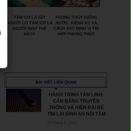
TÂM CƠ LÀ GÌ?
PHONG THỦY GIẾNG
NGƯỜI CÓ TÂM CƠ LÀ
NƯỚC, KIÊNG KỴ VÀ
NGƯỜI NHƯ THẾ
CÁCH XÁC ĐỊNH VỊ TRÍ
i
NÀO?
HỢP PHONG THỦY.
BÀI VIẾT LIÊN QUAN
HÀNH TRÌNH TÂM LINH:
CÂN BẰNG TRUYỀN
THỐNG VÀ HIỆN ĐẠI ĐỂ
TÌM LẠI BÌNH AN NỘI TÂM
24 Tháng 6, 2026