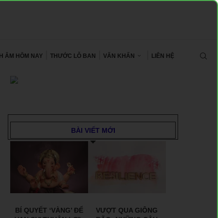
CH ÂM HÔM NAY
THƯỚC LỖ BAN
VĂN KHẤN
LIÊN HỆ
BÀI VIẾT MỚI
BÍ QUYẾT ‘VÀNG’ ĐỂ
VƯỢT QUA GIÔNG