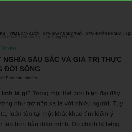
YÊN
XEM NGÀY CƯỚI
XEM NGÀY ĐỘNG THỔ
XEM HUYỀN KHÔNG
LỊ
hĩa Sâu Sắc và Giá Trị Thực Trong Đời Sống
Tâm linh
Ý NGHĨA SÂU SẮC VÀ GIÁ TRỊ THỰC
 ĐỜI SỐNG
bởi
Fengshui Master
linh là gì
? Trong một thế giới hiện đại đầy
ường như trở nên xa lạ với nhiều người. Tuy
a, luôn tồn tại một khát khao tìm kiếm ý
ớn lao hơn bản thân mình. Đó chính là tiếng