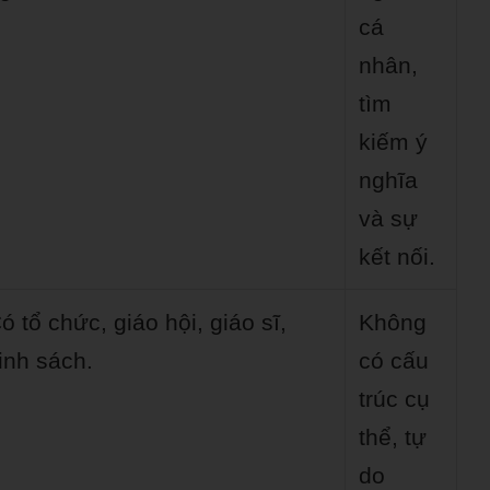
cá
nhân,
tìm
kiếm ý
nghĩa
và sự
kết nối.
ó tổ chức, giáo hội, giáo sĩ,
Không
inh sách.
có cấu
trúc cụ
thể, tự
do