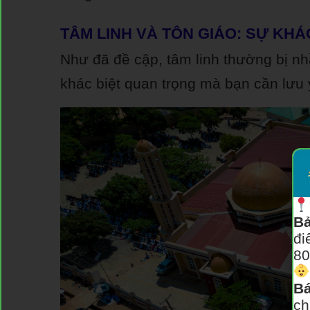
TÂM LINH VÀ TÔN GIÁO: SỰ KHÁC
Như đã đề cập, tâm linh thường bị nh
khác biệt quan trọng mà bạn cần lưu 
Bả
đi
80
Bá
ch