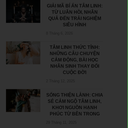
GIẢI MÃ BÍ ẨN TÂM LINH:
TỪ LUÂN HỒI, NHÂN
QUẢ ĐẾN TRẢI NGHIỆM
SIÊU HÌNH
8 Tháng 6, 2026
TÂM LINH THỨC TỈNH:
NHỮNG CÂU CHUYỆN
CẢM ĐỘNG, BÀI HỌC
NHÂN SINH THAY ĐỔI
CUỘC ĐỜI
2 Tháng 12, 2025
SỐNG THIỆN LÀNH: CHIA
SẺ CẢM NGỘ TÂM LINH,
KHƠI NGUỒN HẠNH
PHÚC TỪ BÊN TRONG
29 Tháng 11, 2025