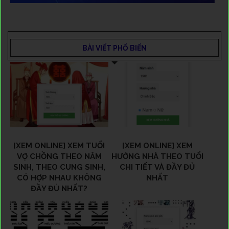
BÀI VIẾT PHỔ BIẾN
[XEM ONLINE] XEM TUỔI
[XEM ONLINE] XEM
VỢ CHỒNG THEO NĂM
HƯỚNG NHÀ THEO TUỔI
SINH, THEO CUNG SINH,
CHI TIẾT VÀ ĐẦY ĐỦ
CÓ HỢP NHAU KHÔNG
NHẤT
ĐẦY ĐỦ NHẤT?