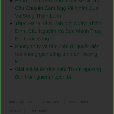
Hành Trình Tâm Linh: Chia Sẻ Những
Câu Chuyện Cảm Ngộ Về Nhân Quả
Và Sống Thiện Lành
Thực Hành Tâm Linh Mỗi Ngày: Thiền
Định, Cầu Nguyện Và Sức Mạnh Thay
Đổi Cuộc Sống
Phong thủy và tâm linh: Bí quyết kiến
tạo không gian sống bình an, vượng
khí
Giải mã bí ẩn tâm linh: Từ tín ngưỡng
đến trải nghiệm huyền bí
BÌNH AN NỘI TÂM
CẦU NGUYỆN
HƯỚNG THIỆN
TÂM LINH
THIỀN ĐỊNH