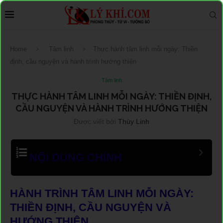
Home
Tâm linh
Thực hành tâm linh mỗi ngày: Thiền
định, cầu nguyện và hành trình hướng thiện
Tâm linh
THỰC HÀNH TÂM LINH MỖI NGÀY: THIỀN ĐỊNH,
CẦU NGUYỆN VÀ HÀNH TRÌNH HƯỚNG THIỆN
Được viết bởi
Thùy Linh
NỘI DUNG CHÍNH
HÀNH TRÌNH TÂM LINH MỖI NGÀY:
THIỀN ĐỊNH, CẦU NGUYỆN VÀ
HƯỚNG THIỆN