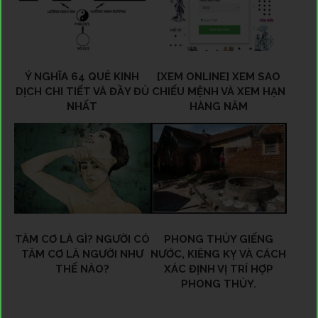
Ý NGHĨA 64 QUẺ KINH
[XEM ONLINE] XEM SAO
DỊCH CHI TIẾT VÀ ĐẦY ĐỦ
CHIẾU MỆNH VÀ XEM HẠN
NHẤT
HÀNG NĂM
TÂM CƠ LÀ GÌ? NGƯỜI CÓ
PHONG THỦY GIẾNG
TÂM CƠ LÀ NGƯỜI NHƯ
NƯỚC, KIÊNG KỴ VÀ CÁCH
THẾ NÀO?
XÁC ĐỊNH VỊ TRÍ HỢP
PHONG THỦY.