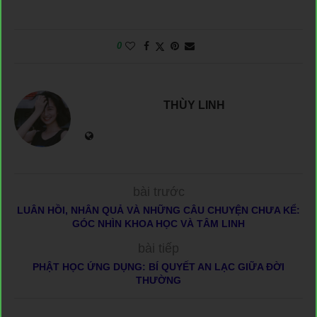
0
THÙY LINH
bài trước
LUÂN HỒI, NHÂN QUẢ VÀ NHỮNG CÂU CHUYỆN CHƯA KỂ:
GÓC NHÌN KHOA HỌC VÀ TÂM LINH
bài tiếp
PHẬT HỌC ỨNG DỤNG: BÍ QUYẾT AN LẠC GIỮA ĐỜI
THƯỜNG