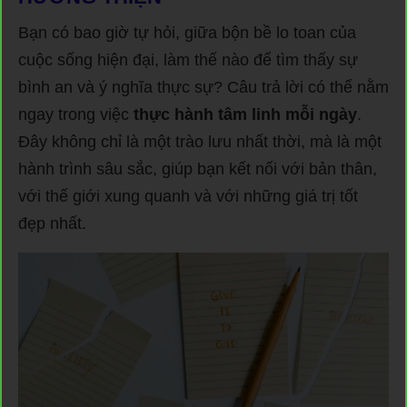
Bạn có bao giờ tự hỏi, giữa bộn bề lo toan của
cuộc sống hiện đại, làm thế nào để tìm thấy sự
bình an và ý nghĩa thực sự? Câu trả lời có thể nằm
ngay trong việc
thực hành tâm linh mỗi ngày
.
Đây không chỉ là một trào lưu nhất thời, mà là một
hành trình sâu sắc, giúp bạn kết nối với bản thân,
với thế giới xung quanh và với những giá trị tốt
đẹp nhất.