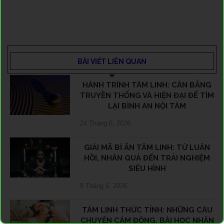
BÀI VIẾT LIÊN QUAN
HÀNH TRÌNH TÂM LINH: CÂN BẰNG
TRUYỀN THỐNG VÀ HIỆN ĐẠI ĐỂ TÌM
LẠI BÌNH AN NỘI TÂM
24 Tháng 6, 2026
GIẢI MÃ BÍ ẨN TÂM LINH: TỪ LUÂN
HỒI, NHÂN QUẢ ĐẾN TRẢI NGHIỆM
SIÊU HÌNH
8 Tháng 6, 2026
TÂM LINH THỨC TỈNH: NHỮNG CÂU
CHUYỆN CẢM ĐỘNG, BÀI HỌC NHÂN