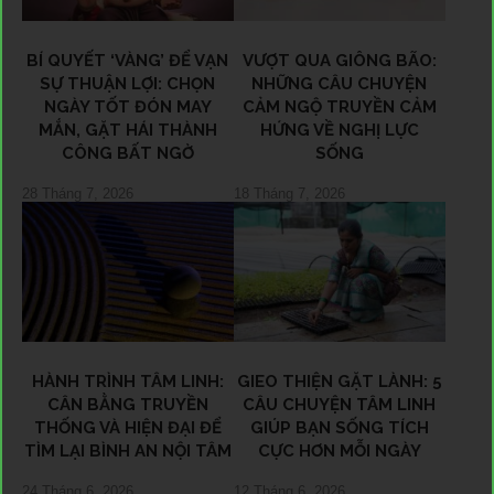
BÍ QUYẾT ‘VÀNG’ ĐỂ VẠN
VƯỢT QUA GIÔNG BÃO:
SỰ THUẬN LỢI: CHỌN
NHỮNG CÂU CHUYỆN
NGÀY TỐT ĐÓN MAY
CẢM NGỘ TRUYỀN CẢM
MẮN, GẶT HÁI THÀNH
HỨNG VỀ NGHỊ LỰC
CÔNG BẤT NGỜ
SỐNG
28 Tháng 7, 2026
18 Tháng 7, 2026
HÀNH TRÌNH TÂM LINH:
GIEO THIỆN GẶT LÀNH: 5
CÂN BẰNG TRUYỀN
CÂU CHUYỆN TÂM LINH
THỐNG VÀ HIỆN ĐẠI ĐỂ
GIÚP BẠN SỐNG TÍCH
TÌM LẠI BÌNH AN NỘI TÂM
CỰC HƠN MỖI NGÀY
24 Tháng 6, 2026
12 Tháng 6, 2026