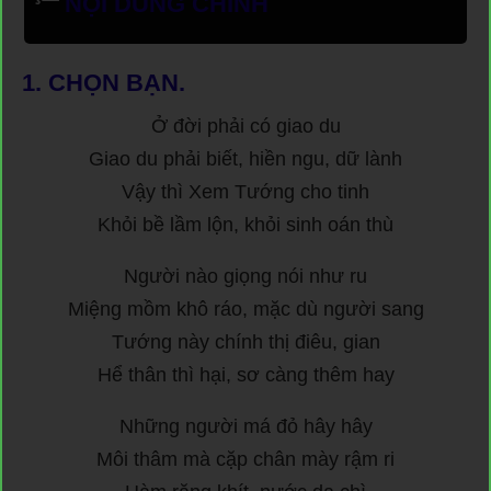
NỘI DUNG CHÍNH
1.
CHỌN BẠN.
Ở đời phải có giao du
Giao du phải biết, hiền ngu, dữ lành
Vậy thì Xem Tướng cho tinh
Khỏi bề lầm lộn, khỏi sinh oán thù
Người nào giọng nói như ru
Miệng mồm khô ráo, mặc dù người sang
Tướng này chính thị điêu, gian
Hể thân thì hại, sơ càng thêm hay
Những người má đỏ hây hây
Môi thâm mà cặp chân mày rậm ri