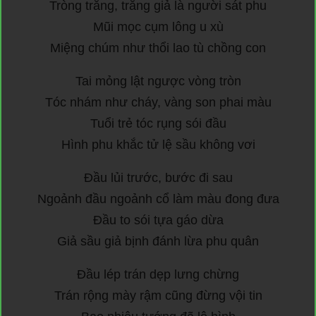
Tròng trắng, trắng giả là người sát phu
Mũi mọc cụm lông u xù
Miệng chúm như thổi lao tù chồng con
Tai mỏng lật ngược vòng tròn
Tóc nhám như cháy, vàng son phai màu
Tuổi trẻ tóc rụng sói đầu
Hình phu khắc tử lệ sầu không vơi
Đầu lủi trước, bước đi sau
Ngoảnh đầu ngoảnh cổ làm màu đong đưa
Đầu to sói tựa gáo dừa
Giả sầu giả bịnh đánh lừa phu quân
Đầu lép trán dẹp lưng chừng
Trán rộng mày rậm cũng đừng vội tin