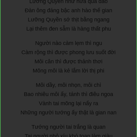
Lưỡng Quyền như nữa quả đào
Đàn ông đáng bậc anh hào thế gian
Lưỡng Quyền sớ thịt bằng ngang
Lại thêm đen sẫm là hàng thất phu
Người nào càm lẹm thì ngu
Càm rộng thì được phong lưu suốt đời
Môi cân thì được thảnh thơi
Mõng môi là kẻ lắm lời thị phi
Môi dầy, môi nhọn, môi chì
Bao nhiêu môi ấy, tánh thì điêu ngoa
Vành tai mõng lại nẩy ra
Những người tướng ấy thật là gian nan
Tướng người tai trắng là quan
Tai người nhỏ xíu khó toan làm giàu