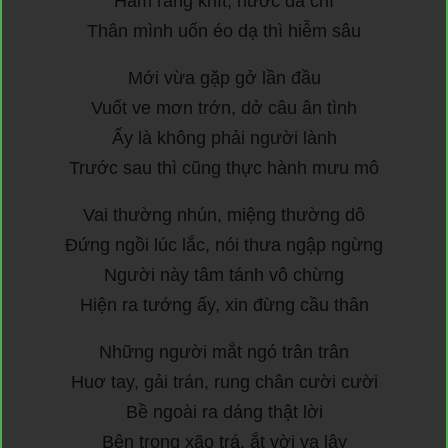
Hàm răng khít, nước da chì
Thân mình uốn éo dạ thì hiễm sâu
Mới vừa gặp gở lần đầu
Vuốt ve mơn trớn, dở câu ân tình
Ấy là không phải người lành
Trước sau thì cũng thực hành mưu mô
Vai thường nhún, miệng thường dô
Đứng ngồi lúc lắc, nói thưa ngập ngừng
Người này tâm tánh vô chừng
Hiện ra tướng ấy, xin đừng cầu thân
Những người mắt ngó trân trân
Huơ tay, gải trán, rung chân cười cười
Bề ngoài ra dáng thật lời
Bên trong xão trá, ắt vời vạ lây