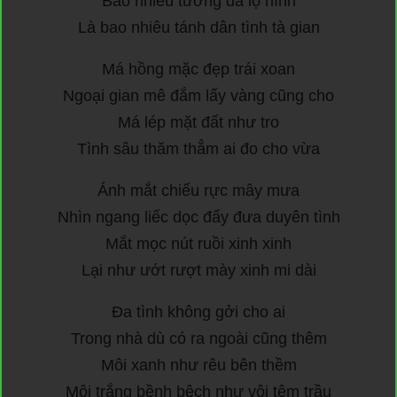
Bao nhiêu tướng đã lộ hình
Là bao nhiêu tánh dân tình tà gian
Má hồng mặc đẹp trái xoan
Ngoại gian mê đắm lấy vàng cũng cho
Má lép mặt đất như tro
Tình sâu thăm thẳm ai đo cho vừa
Ánh mắt chiếu rực mây mưa
Nhìn ngang liếc dọc đẩy đưa duyên tình
Mắt mọc nút ruồi xinh xinh
Lại như ướt rượt mày xinh mi dài
Đa tình không gởi cho ai
Trong nhà dù có ra ngoài cũng thêm
Môi xanh như rêu bên thềm
Môi trắng bềnh bệch như vôi têm trầu