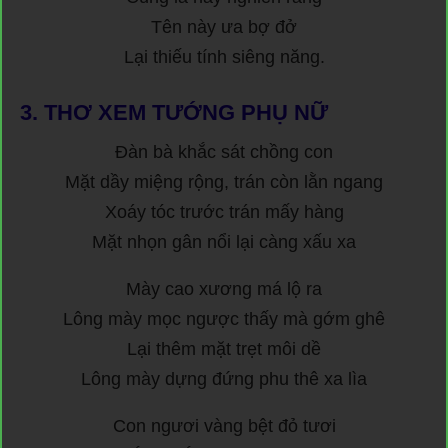
Tên này ưa bợ đở
Lại thiếu tính siêng năng.
3.
THƠ XEM TƯỚNG PHỤ NỮ
Đàn bà khắc sát chồng con
Mặt dầy miệng rộng, trán còn lằn ngang
Xoáy tóc trước trán mấy hàng
Mặt nhọn gân nổi lại càng xấu xa
Mày cao xương má lộ ra
Lông mày mọc ngược thấy mà gớm ghê
Lại thêm mặt trẹt môi dề
Lông mày dựng đứng phu thê xa lìa
Con ngươi vàng bệt đỏ tươi