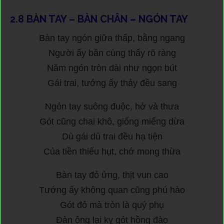
2.8
BÀN TAY – BÀN CHÂN – NGÓN TAY
Bàn tay ngón giữa thấp, bằng ngang
Người ấy bần cùng thấy rõ ràng
Năm ngón tròn dài như ngọn bút
Gái trai, tướng ấy thảy đều sang
Ngón tay suông đuộc, hở và thưa
Gót cũng chai khô, giống miểng dừa
Dù gái dù trai đều hạ tiện
Của tiền thiếu hụt, chớ mong thừa
Bàn tay đỏ ửng, thịt vun cao
Tướng ấy không quan cũng phú hào
Gót đỏ mà tròn là quý phụ
Đàn ông lại kỵ gót hồng đào