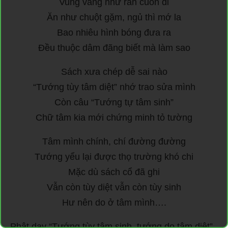
Vung văng như rắn cuốn đi
Ăn như chuột gặm, ngủ thì mớ la
Bao nhiêu hình bóng đưa ra
Đều thuộc dâm đãng biết mà làm sao
Sách xưa chép dễ sai nào
“Tướng tùy tâm diệt” nhớ trao sửa mình
Còn câu “Tướng tự tâm sinh”
Chữ tâm kia mới chứng minh tỏ tường
Tâm mình chính, chí đường đường
Tướng yểu lại được thọ trường khó chi
Mặc dù sách cổ đã ghi
Vẫn còn tùy diệt vẫn còn tùy sinh
Hư nên do ở tâm mình….
Phật dạy “Tướng tùy tâm sinh, tướng do tâm diệt”.