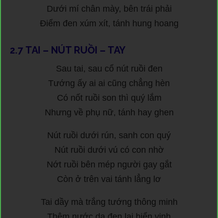
Dưới mí chân mày, bên trái phải
Điểm đen xúm xít, tánh hung hoang
2.7
TAI – NÚT RUỒI – TAY
Sau tai, sau cổ nút ruồi đen
Tướng ấy ai ai cũng chẳng hèn
Có nốt ruồi son thì quý lắm
Nhưng về phụ nữ, tánh hay ghen
Nút ruồi dưới rún, sanh con quý
Nút ruồi dưới vú có con nhờ
Nớt ruồi bên mép người gay gắt
Còn ở trên vai tánh lẳng lơ
Tai dầy mà trắng tướng thông minh
Thêm nước da đen lại hiển vinh