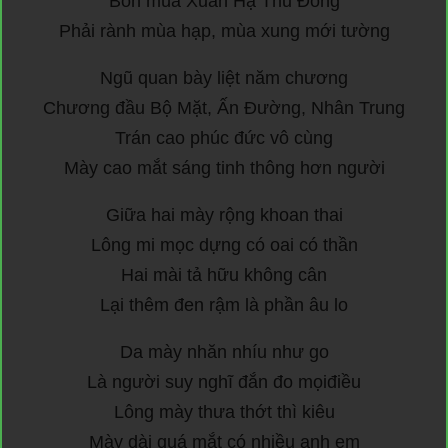
Bốn mùa Xuân Hạ Thu Đông
Phải rành mùa hạp, mùa xung mới tường
Ngũ quan bày liệt năm chương
Chương đầu Bộ Mặt, Ấn Đường, Nhân Trung
Trán cao phúc đức vô cùng
Mày cao mắt sáng tinh thông hơn người
Giữa hai mày rộng khoan thai
Lông mi mọc dựng có oai có thần
Hai mài tả hữu không cân
Lại thêm đen rậm là phần âu lo
Da mày nhăn nhíu như go
Là người suy nghĩ đắn đo mọiđiều
Lông mày thưa thớt thì kiêu
Mày dài quá mắt có nhiều anh em