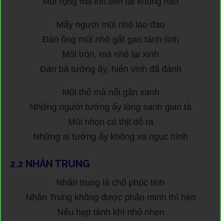
Mũi rộng mà kín tiền tài không hao
Mấy người mũi nhỏ lao đao
Đàn ông mũi nhỏ gắt gao tánh tình
Mũi tròn, má nhỏ lại xinh
Đàn bà tướng ấy, hiển vinh đã đành
Mũi thô mà nổi gân xanh
Những người tướng ấy lòng sanh gian tà
Mũi nhọn có thịt dô ra
Những ai tướng ấy không xa ngục hình
2.2
NHÂN TRUNG
Nhân trung là chổ phúc tinh
Nhân Trung không được phân minh thì hèn
Nếu hẹp tánh khí nhỏ nhen