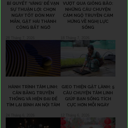
BÍ QUYẾT ‘VÀNG’ ĐỂ VẠN
VƯỢT QUA GIÔNG BÃO:
SỰ THUẬN LỢI: CHỌN
NHỮNG CÂU CHUYỆN
NGÀY TỐT ĐÓN MAY
CẢM NGỘ TRUYỀN CẢM
MẮN, GẶT HÁI THÀNH
HỨNG VỀ NGHỊ LỰC
CÔNG BẤT NGỜ
SỐNG
28 Tháng 7, 2026
18 Tháng 7, 2026
HÀNH TRÌNH TÂM LINH:
GIEO THIỆN GẶT LÀNH: 5
CÂN BẰNG TRUYỀN
CÂU CHUYỆN TÂM LINH
THỐNG VÀ HIỆN ĐẠI ĐỂ
GIÚP BẠN SỐNG TÍCH
TÌM LẠI BÌNH AN NỘI TÂM
CỰC HƠN MỖI NGÀY
24 Tháng 6, 2026
12 Tháng 6, 2026