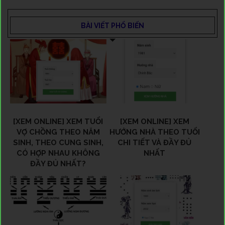
BÀI VIẾT PHỔ BIẾN
[XEM ONLINE] XEM TUỔI
[XEM ONLINE] XEM
VỢ CHỒNG THEO NĂM
HƯỚNG NHÀ THEO TUỔI
SINH, THEO CUNG SINH,
CHI TIẾT VÀ ĐẦY ĐỦ
CÓ HỢP NHAU KHÔNG
NHẤT
ĐẦY ĐỦ NHẤT?