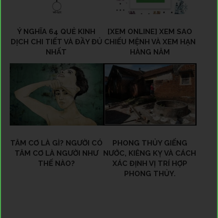
Ý NGHĨA 64 QUẺ KINH
[XEM ONLINE] XEM SAO
DỊCH CHI TIẾT VÀ ĐẦY ĐỦ
CHIẾU MỆNH VÀ XEM HẠN
NHẤT
HÀNG NĂM
TÂM CƠ LÀ GÌ? NGƯỜI CÓ
PHONG THỦY GIẾNG
TÂM CƠ LÀ NGƯỜI NHƯ
NƯỚC, KIÊNG KỴ VÀ CÁCH
THẾ NÀO?
XÁC ĐỊNH VỊ TRÍ HỢP
PHONG THỦY.