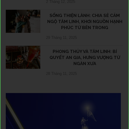
2 Tháng 12, 2025
SỐNG THIỆN LÀNH: CHIA SẺ CẢM
NGỘ TÂM LINH, KHƠI NGUỒN HẠNH
PHÚC TỪ BÊN TRONG
29 Tháng 11, 2025
PHONG THỦY VÀ TÂM LINH: BÍ
QUYẾT AN GIA, HƯNG VƯỢNG TỪ
NGÀN XƯA
28 Tháng 11, 2025