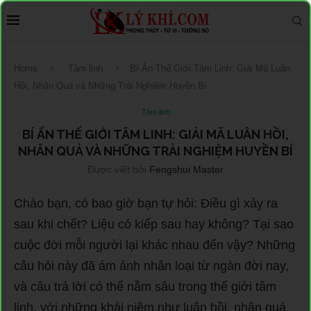
Home
Tâm linh
Bí Ẩn Thế Giới Tâm Linh: Giải Mã Luân
Hồi, Nhân Quả và Những Trải Nghiệm Huyền Bí
Tâm linh
BÍ ẨN THẾ GIỚI TÂM LINH: GIẢI MÃ LUÂN HỒI,
NHÂN QUẢ VÀ NHỮNG TRẢI NGHIỆM HUYỀN BÍ
Được viết bởi
Fengshui Master
Chào bạn, có bao giờ bạn tự hỏi: Điều gì xảy ra
sau khi chết? Liệu có kiếp sau hay không? Tại sao
cuộc đời mỗi người lại khác nhau đến vậy? Những
câu hỏi này đã ám ảnh nhân loại từ ngàn đời nay,
và câu trả lời có thể nằm sâu trong thế giới tâm
linh, với những khái niệm như luân hồi, nhân quả