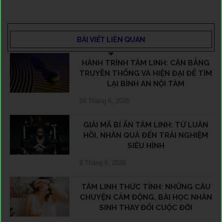
BÀI VIẾT LIÊN QUAN
HÀNH TRÌNH TÂM LINH: CÂN BẰNG
TRUYỀN THỐNG VÀ HIỆN ĐẠI ĐỂ TÌM
LẠI BÌNH AN NỘI TÂM
24 Tháng 6, 2026
GIẢI MÃ BÍ ẨN TÂM LINH: TỪ LUÂN
HỒI, NHÂN QUẢ ĐẾN TRẢI NGHIỆM
SIÊU HÌNH
8 Tháng 6, 2026
TÂM LINH THỨC TỈNH: NHỮNG CÂU
CHUYỆN CẢM ĐỘNG, BÀI HỌC NHÂN
SINH THAY ĐỔI CUỘC ĐỜI