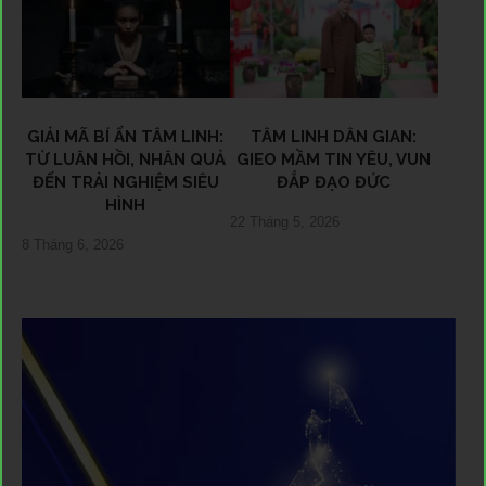
GIẢI MÃ BÍ ẨN TÂM LINH:
TÂM LINH DÂN GIAN:
TỪ LUÂN HỒI, NHÂN QUẢ
GIEO MẦM TIN YÊU, VUN
ĐẾN TRẢI NGHIỆM SIÊU
ĐẮP ĐẠO ĐỨC
HÌNH
22 Tháng 5, 2026
8 Tháng 6, 2026