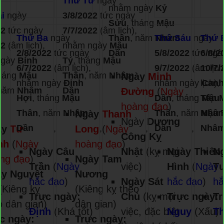
Thứ Tư
ngày
nhằm ngày
Kỷ
i
ngày
3/8/2022
tức ngày
Sửu
, tháng
Mậu
22
tức ngày
7/7/2022
(âm lịch),
Thứ Ba
ngày
Thân
, năm
Thứ Sáu
Nhâm
ngày
Thứ 
22
(âm lịch),
nhằm ngày
Mậu
2/8/2022
tức ngày
Dần
5/8/2022
tức ngà
6/8/2
ngày
Bính
Tý
, tháng
Mậu
6/7/2022
(âm lịch),
9/7/2022
(âm lịch
10/7/
tháng
Mậu
Thân
, năm
Nhâm
Ngày
Minh
nhằm ngày
Đinh
nhằm ngày
lịch)
Canh
 năm
Nhâm
Dần
Đường
(
Ngày
Hợi
, tháng
Mậu
Dần
, tháng
Tân 
Mậu
hoàng đạo
)
Thân
, năm
Nhâm
Thân
, năm
Mậu 
Nhâ
Ngày
Thanh
Ngày
Dương
Dần
Dần
Nhâm
ày
Tư
,
Long
(
,
Ngày
,
,
Công Kỵ
nh
(
Ngày
hoàng đạo
)
Ngày Câu
Nhật
(kỵ mọi
Ngày Thiên
N
ng đạo
)
Ngày Tam
Trần
(
Ngày
việc)
Hình
(
Ngày
T
y Nguyệt
Nương
hắc đạo
)
Ngày Sát
hắc đạo
)
hắ
(Kiêng kỵ
(Kiêng kỵ theo
Trực ngày:
Chủ
(kỵ mọi
Trực ngày:
Tr
o dân gian)
dân gian)
Định
(Khá tốt)
việc, đặc biệt
Nguy
(Xấu)
T
c ngày:
Trực ngày: