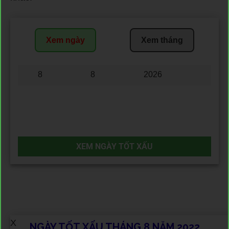
Xem ngày
Xem tháng
XEM NGÀY TỐT XẤU
X
NGÀY TỐT XẤU THÁNG 8 NĂM 2022