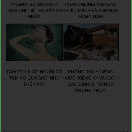
Ý NGHĨA 64 QUẺ KINH
[XEM ONLINE] XEM SAO
DỊCH CHI TIẾT VÀ ĐẦY ĐỦ
CHIẾU MỆNH VÀ XEM HẠN
NHẤT
HÀNG NĂM
TÂM CƠ LÀ GÌ? NGƯỜI CÓ
PHONG THỦY GIẾNG
TÂM CƠ LÀ NGƯỜI NHƯ
NƯỚC, KIÊNG KỴ VÀ CÁCH
THẾ NÀO?
XÁC ĐỊNH VỊ TRÍ HỢP
PHONG THỦY.