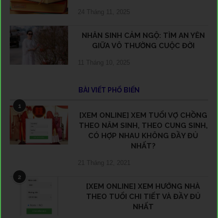
24 Tháng 11, 2025
NHÂN SINH CẢM NGỘ: TÌM AN YÊN
GIỮA VÔ THƯỜNG CUỘC ĐỜI
11 Tháng 10, 2025
BÀI VIẾT PHỔ BIẾN
1
[XEM ONLINE] XEM TUỔI VỢ CHỒNG
THEO NĂM SINH, THEO CUNG SINH,
CÓ HỢP NHAU KHÔNG ĐẦY ĐỦ
NHẤT?
21 Tháng 12, 2021
2
[XEM ONLINE] XEM HƯỚNG NHÀ
THEO TUỔI CHI TIẾT VÀ ĐẦY ĐỦ
NHẤT