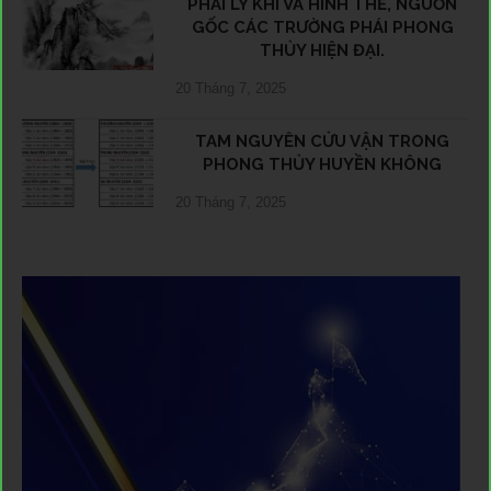
PHÁI LÝ KHÍ VÀ HÌNH THẾ, NGUỒN
GỐC CÁC TRƯỜNG PHÁI PHONG
THỦY HIỆN ĐẠI.
20 Tháng 7, 2025
TAM NGUYÊN CỬU VẬN TRONG
PHONG THỦY HUYỀN KHÔNG
20 Tháng 7, 2025