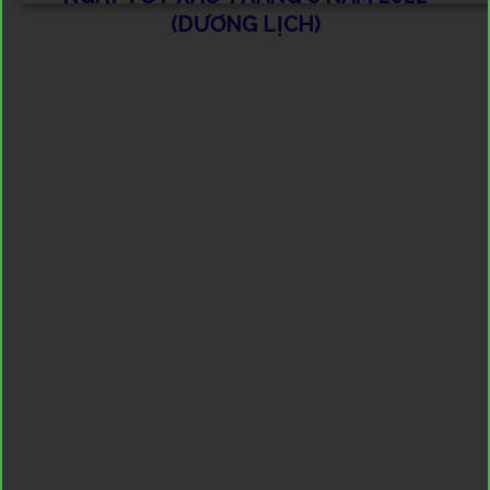
(DƯƠNG LỊCH)