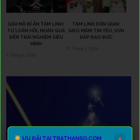
GIẢI MÃ BÍ ẨN TÂM LINH:
TÂM LINH DÂN GIAN:
TỪ LUÂN HỒI, NHÂN QUẢ
GIEO MẦM TIN YÊU, VUN
ĐẾN TRẢI NGHIỆM SIÊU
ĐẮP ĐẠO ĐỨC
HÌNH
22 Tháng 5, 2026
8 Tháng 6, 2026
×
ƯU ĐÃI TẠI TRATHANSO.COM